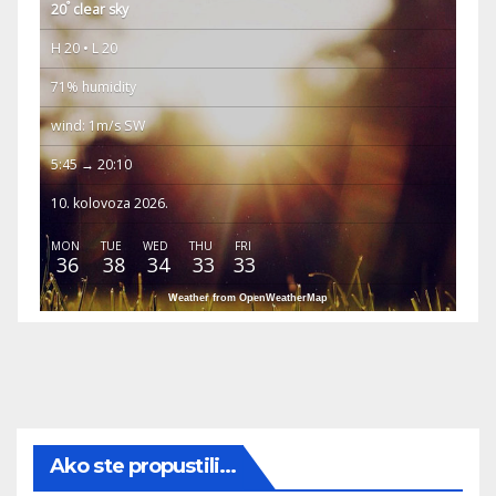
°
20
clear sky
H 20 • L 20
71% humidity
wind: 1m/s SW
5:45 → 20:10
10. kolovoza 2026.
MON
TUE
WED
THU
FRI
36
38
34
33
33
Weather from OpenWeatherMap
Ako ste propustili...