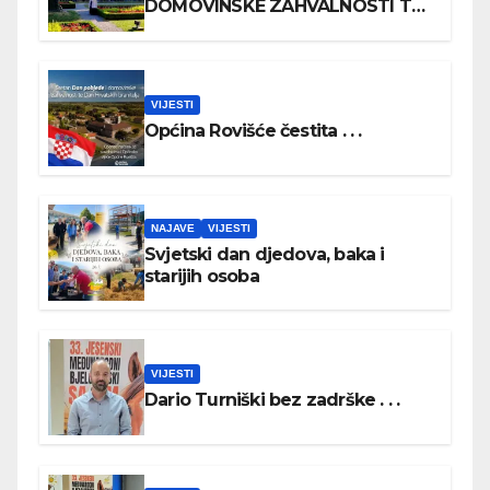
DOMOVINSKE ZAHVALNOSTI TE
DAN HRVATSKIH BRANITELJA
VIJESTI
Općina Rovišće čestita . . .
NAJAVE
VIJESTI
Svjetski dan djedova, baka i
starijih osoba
VIJESTI
Dario Turniški bez zadrške . . .