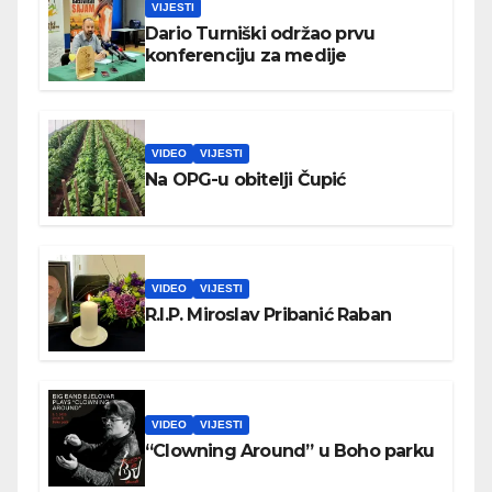
VIJESTI
Dario Turniški održao prvu
konferenciju za medije
VIDEO
VIJESTI
Na OPG-u obitelji Čupić
VIDEO
VIJESTI
R.I.P. Miroslav Pribanić Raban
VIDEO
VIJESTI
“Clowning Around” u Boho parku