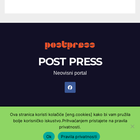
POST PRESS
Neovisni portal
Ova stranica koristi kolačiće [eng.cookies] kako bi vam pružila
Proudly powered by WordPress
|
Theme: Newsup by
Themeansar
.
bolje korisničko iskustvo.Prihvaćanjem pristajete na pravila
privatnosti.
Marketing oglasnik
Kontaktirajte nas
Pravila privatnosti
Ok
Pravila privatnosti