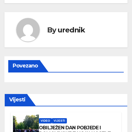
By
urednik
Povezano
Vijesti
VIDEO
VIJESTI
OBILJEŽEN DAN POBJEDE I