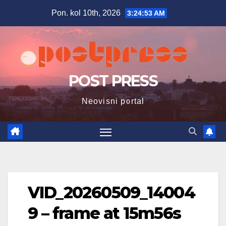
Skip
Pon. kol 10th, 2026
3:24:54 AM
to
content
POST PRESS
Neovisni portal
VID_20260509_14004
9 – frame at 15m56s