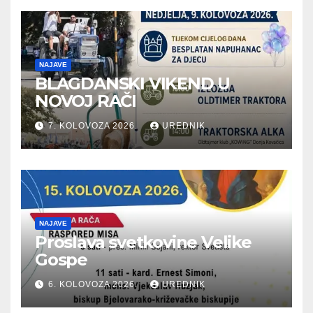
NAJAVE
BLAGDANSKI VIKEND U
NOVOJ RAČI
7. KOLOVOZA 2026.
UREDNIK
NAJAVE
Proslava svetkovine Velike
Gospe
6. KOLOVOZA 2026.
UREDNIK