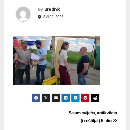
By
urednik
SVI 22, 2026
Navigacija
Sajam cvijeća, antikviteta
(i roštilja!) 5. dio
objava