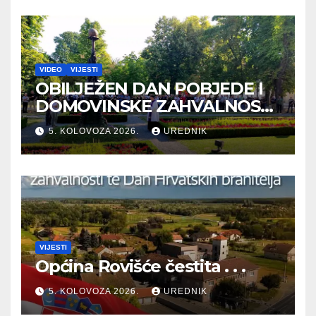
VIDEO
VIJESTI
OBILJEŽEN DAN POBJEDE I
DOMOVINSKE ZAHVALNOSTI
TE DAN HRVATSKIH
5. KOLOVOZA 2026.
UREDNIK
BRANITELJA
VIJESTI
Općina Rovišće čestita . . .
5. KOLOVOZA 2026.
UREDNIK