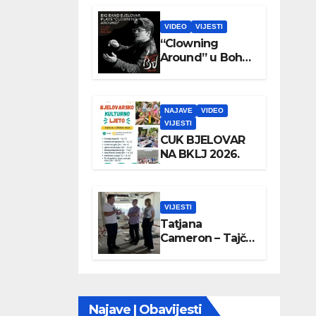
VIDEO
VIJESTI
“Clowning
Around” u Boho
parku
NAJAVE
VIDEO
VIJESTI
CUK BJELOVAR
NA BKLJ 2026.
VIJESTI
Tatjana
Cameron – Tajči
posjetila
Wellovar
Najave | Obavijesti