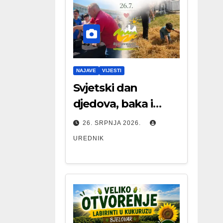
NAJAVE
VIJESTI
Svjetski dan
djedova, baka i
starijih osoba
26. SRPNJA 2026.
UREDNIK