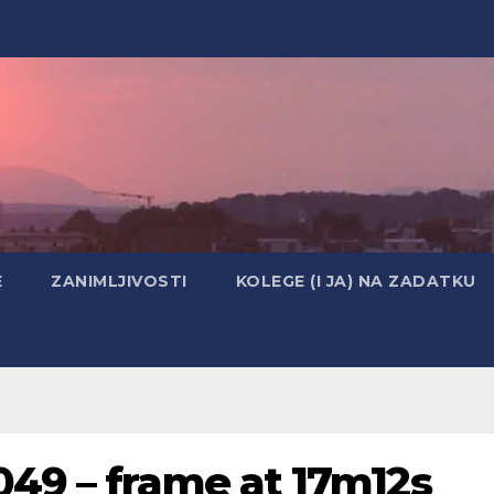
E
ZANIMLJIVOSTI
KOLEGE (I JA) NA ZADATKU
49 – frame at 17m12s