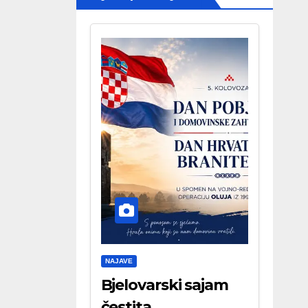
NAJAVE
Bjelovarski sajam
čestita . . .