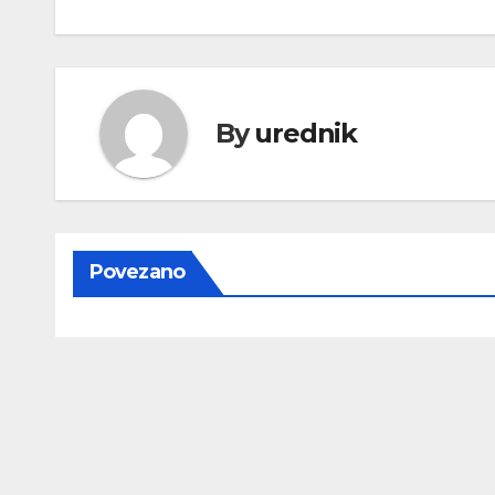
objava
By
urednik
Povezano