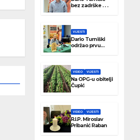
bez zadrške . . .
VIJESTI
Dario Turniški
održao prvu
konferenciju za
medije
VIDEO
VIJESTI
Na OPG-u obitelji
Čupić
VIDEO
VIJESTI
R.I.P. Miroslav
Pribanić Raban