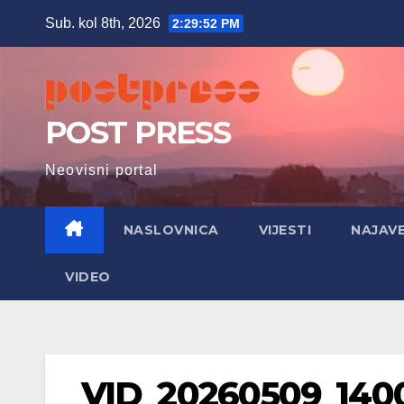
Skip
Sub. kol 8th, 2026
2:29:53 PM
to
content
POST PRESS
Neovisni portal
NASLOVNICA
VIJESTI
NAJAV
VIDEO
VID_20260509_1400