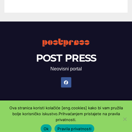
POST PRESS
Neovisni portal
Ova stranica koristi kolačiće [eng.cookies] kako bi vam pružila
Proudly powered by WordPress
|
Theme: Newsup by
Themeansar
.
bolje korisničko iskustvo.Prihvaćanjem pristajete na pravila
privatnosti.
Marketing oglasnik
Kontaktirajte nas
Pravila privatnosti
Ok
Pravila privatnosti