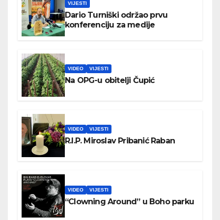
VIJESTI
Dario Turniški održao prvu
konferenciju za medije
VIDEO
VIJESTI
Na OPG-u obitelji Čupić
VIDEO
VIJESTI
R.I.P. Miroslav Pribanić Raban
VIDEO
VIJESTI
“Clowning Around” u Boho parku