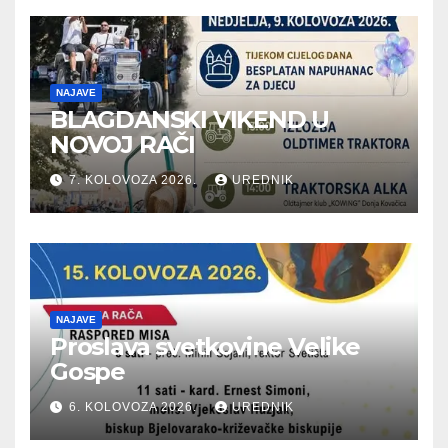
NAJAVE
BLAGDANSKI VIKEND U
NOVOJ RAČI
7. KOLOVOZA 2026.
UREDNIK
NAJAVE
Proslava svetkovine Velike
Gospe
6. KOLOVOZA 2026.
UREDNIK