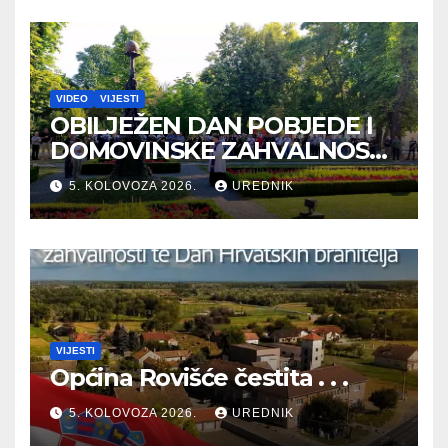
VIDEO
VIJESTI
OBILJEŽEN DAN POBJEDE I
DOMOVINSKE ZAHVALNOSTI
TE DAN HRVATSKIH
5. KOLOVOZA 2026.
UREDNIK
BRANITELJA
VIJESTI
Općina Rovišće čestita . . .
5. KOLOVOZA 2026.
UREDNIK