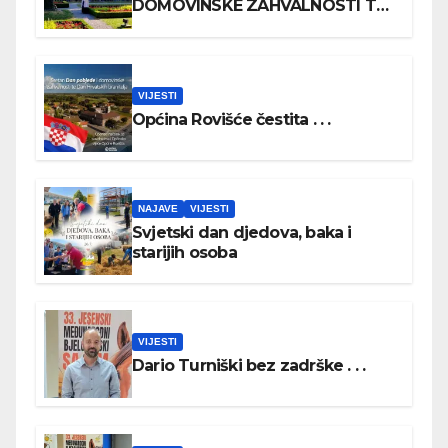
DOMOVINSKE ZAHVALNOSTI TE
DAN HRVATSKIH BRANITELJA
VIJESTI
Općina Rovišće čestita . . .
NAJAVE
VIJESTI
Svjetski dan djedova, baka i
starijih osoba
VIJESTI
Dario Turniški bez zadrške . . .