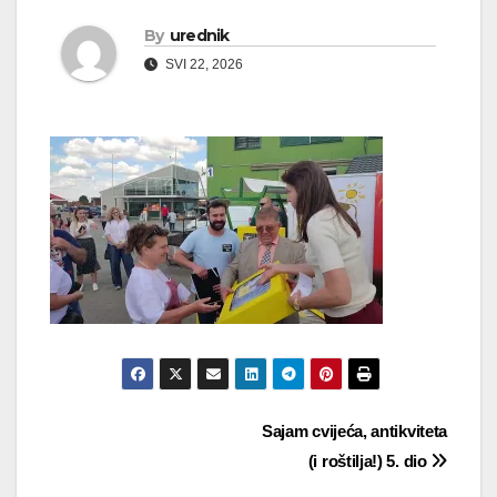
By
urednik
SVI 22, 2026
Navigacija
Sajam cvijeća, antikviteta
(i roštilja!) 5. dio
objava