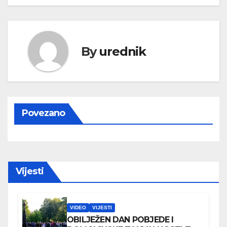
By
urednik
Povezano
Vijesti
VIDEO
VIJESTI
OBILJEŽEN DAN POBJEDE I