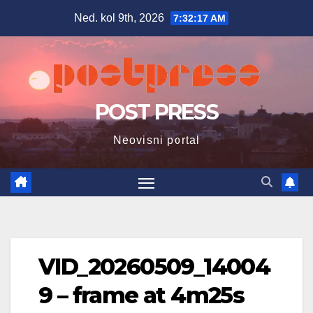
Skip
Ned. kol 9th, 2026
7:32:18 AM
to
content
POST PRESS
Neovisni portal
VID_20260509_14004
9 – frame at 4m25s