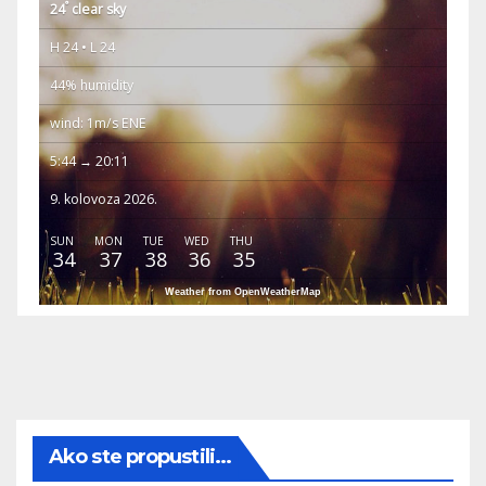
°
24
clear sky
H 24 • L 24
44% humidity
wind: 1m/s ENE
5:44 → 20:11
9. kolovoza 2026.
SUN
MON
TUE
WED
THU
34
37
38
36
35
Weather from OpenWeatherMap
Ako ste propustili...