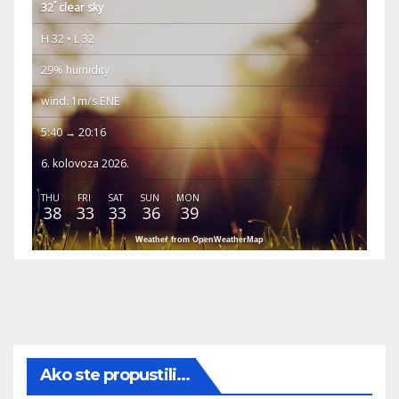
°
32
clear sky
H 32 • L 32
29% humidity
wind: 1m/s ENE
5:40 → 20:16
6. kolovoza 2026.
THU
FRI
SAT
SUN
MON
38
33
33
36
39
Weather from OpenWeatherMap
Ako ste propustili...