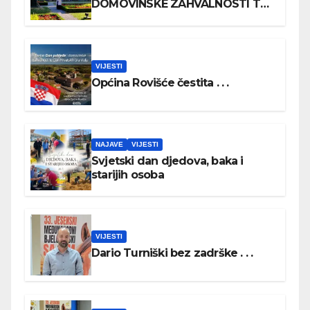
DOMOVINSKE ZAHVALNOSTI TE
DAN HRVATSKIH BRANITELJA
VIJESTI
Općina Rovišće čestita . . .
NAJAVE
VIJESTI
Svjetski dan djedova, baka i
starijih osoba
VIJESTI
Dario Turniški bez zadrške . . .