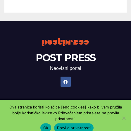
POST PRESS
Neovisni portal
Ova stranica koristi kolačiće [eng.cookies] kako bi vam pružila
Proudly powered by WordPress
|
Theme: Newsup by
Themeansar
.
bolje korisničko iskustvo.Prihvaćanjem pristajete na pravila
privatnosti.
Marketing oglasnik
Kontaktirajte nas
Pravila privatnosti
Ok
Pravila privatnosti