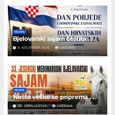
NAJAVE
Bjelovarski sajam čestita . . .
5. KOLOVOZA 2026.
UREDNIK
NAJAVE
Nešto veliko se priprema . . .
26. SRPNJA 2026.
UREDNIK