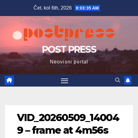
Skip
Čet. kol 6th, 2026
8:03:36 AM
to
content
POST PRESS
Neovisni portal
VID_20260509_14004
9 – frame at 4m56s