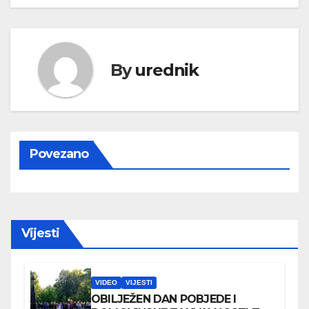
By
urednik
Povezano
Vijesti
VIDEO
VIJESTI
OBILJEŽEN DAN POBJEDE I