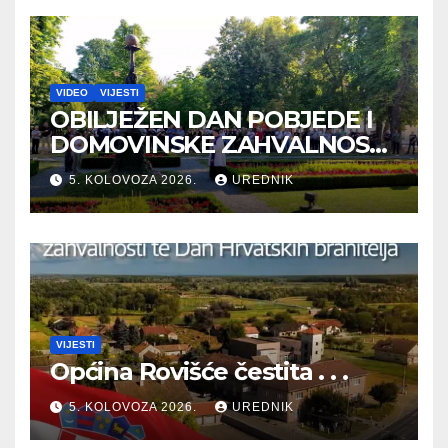
VIDEO
VIJESTI
OBILJEŽEN DAN POBJEDE I
DOMOVINSKE ZAHVALNOSTI
TE DAN HRVATSKIH
5. KOLOVOZA 2026.
UREDNIK
BRANITELJA
VIJESTI
Općina Rovišće čestita . . .
5. KOLOVOZA 2026.
UREDNIK