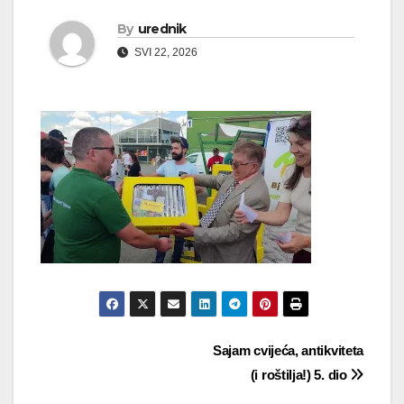
By
urednik
SVI 22, 2026
Navigacija
Sajam cvijeća, antikviteta
(i roštilja!) 5. dio
objava