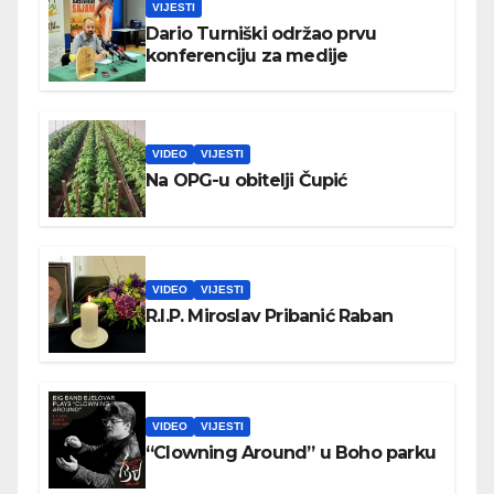
VIJESTI
Dario Turniški održao prvu
konferenciju za medije
VIDEO
VIJESTI
Na OPG-u obitelji Čupić
VIDEO
VIJESTI
R.I.P. Miroslav Pribanić Raban
VIDEO
VIJESTI
“Clowning Around” u Boho parku