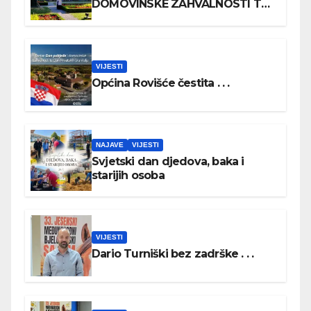
DOMOVINSKE ZAHVALNOSTI TE
DAN HRVATSKIH BRANITELJA
VIJESTI
Općina Rovišće čestita . . .
NAJAVE
VIJESTI
Svjetski dan djedova, baka i
starijih osoba
VIJESTI
Dario Turniški bez zadrške . . .