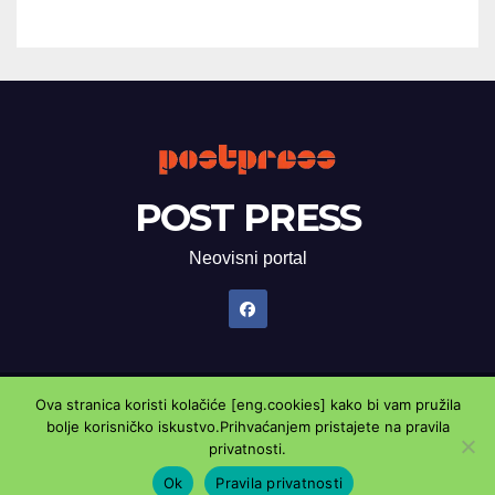
POST PRESS
Neovisni portal
Ova stranica koristi kolačiće [eng.cookies] kako bi vam pružila
Proudly powered by WordPress
|
Theme: Newsup by
Themeansar
.
bolje korisničko iskustvo.Prihvaćanjem pristajete na pravila
privatnosti.
Marketing oglasnik
Kontaktirajte nas
Pravila privatnosti
Ok
Pravila privatnosti