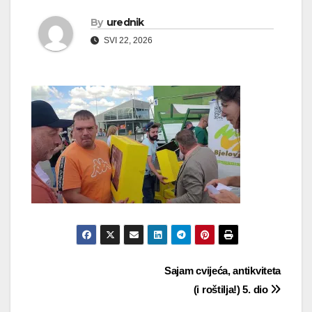
By
urednik
SVI 22, 2026
Navigacija
Sajam cvijeća, antikviteta
(i roštilja!) 5. dio
objava