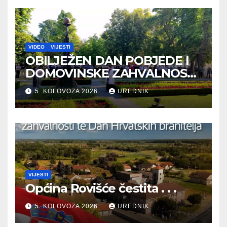
VIDEO
VIJESTI
OBILJEŽEN DAN POBJEDE I
DOMOVINSKE ZAHVALNOSTI
TE DAN HRVATSKIH
5. KOLOVOZA 2026.
UREDNIK
BRANITELJA
VIJESTI
Općina Rovišće čestita . . .
5. KOLOVOZA 2026.
UREDNIK