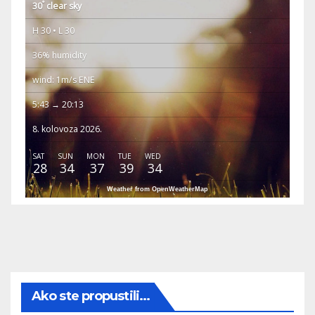
°
30
clear sky
H 30 • L 30
36% humidity
wind: 1m/s ENE
5:43 → 20:13
8. kolovoza 2026.
SAT
SUN
MON
TUE
WED
28
34
37
39
34
Weather from OpenWeatherMap
Ako ste propustili...