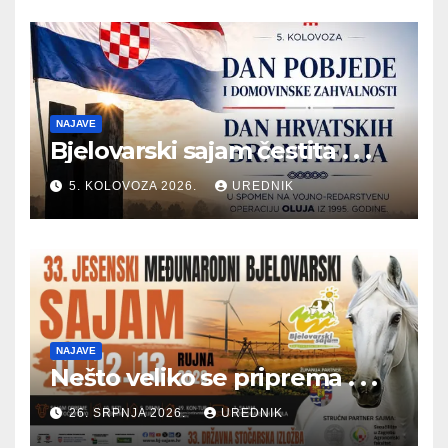
NAJAVE
Bjelovarski sajam čestita . . .
5. KOLOVOZA 2026.
UREDNIK
NAJAVE
Nešto veliko se priprema . . .
26. SRPNJA 2026.
UREDNIK