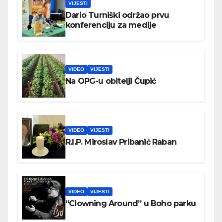
VIJESTI
Dario Turniški održao prvu
konferenciju za medije
VIDEO
VIJESTI
Na OPG-u obitelji Čupić
VIDEO
VIJESTI
R.I.P. Miroslav Pribanić Raban
VIDEO
VIJESTI
“Clowning Around” u Boho parku