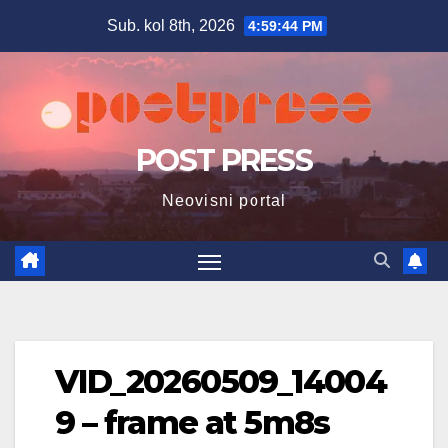
Skip
Sub. kol 8th, 2026
4:59:45 PM
to
content
POST PRESS
Neovisni portal
VID_20260509_14004
9 – frame at 5m8s