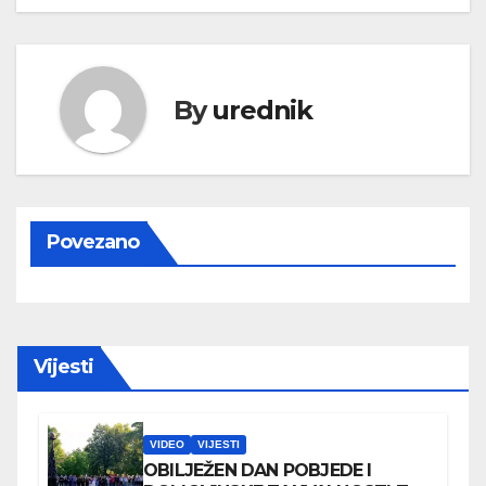
By
urednik
Povezano
Vijesti
VIDEO
VIJESTI
OBILJEŽEN DAN POBJEDE I