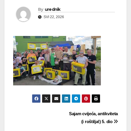
By
urednik
SVI 22, 2026
Navigacija
Sajam cvijeća, antikviteta
(i roštilja!) 5. dio
objava