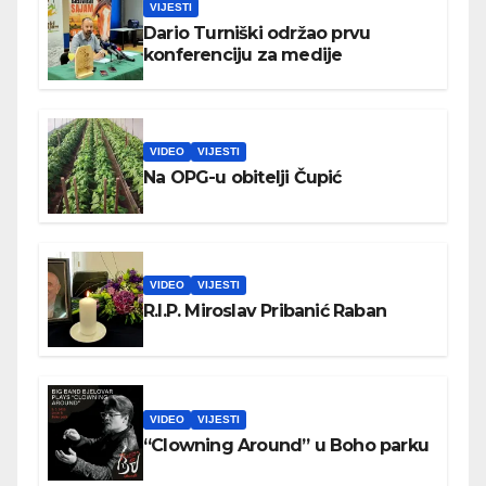
VIJESTI
Dario Turniški održao prvu
konferenciju za medije
VIDEO
VIJESTI
Na OPG-u obitelji Čupić
VIDEO
VIJESTI
R.I.P. Miroslav Pribanić Raban
VIDEO
VIJESTI
“Clowning Around” u Boho parku