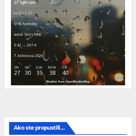
°
27
light rain
H 27 • L 27
51% humidity
wind: 3m/s NNE
5:42 → 20:14
7. kolovoza 2026.
FRI
SAT
SUN
MON
TUE
27
30
35
38
40
Weather from OpenWeatherMap
Ako ste propustili...