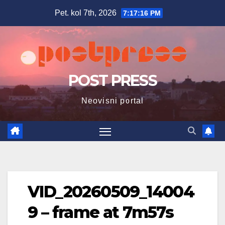
Skip
Pet. kol 7th, 2026
7:17:17 PM
to
content
POST PRESS
Neovisni portal
VID_20260509_14004
9 – frame at 7m57s