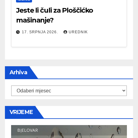
Jeste li čuli za Ploščićko
mašinanje?
17. SRPNJA 2026.
UREDNIK
Arhiva
Arhiva
VRIJEME
BJELOVAR