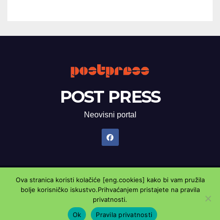
POST PRESS
Neovisni portal
Ova stranica koristi kolačiće [eng.cookies] kako bi vam pružila
Proudly powered by WordPress
|
Theme: Newsup by
Themeansar
.
bolje korisničko iskustvo.Prihvaćanjem pristajete na pravila
privatnosti.
Marketing oglasnik
Kontaktirajte nas
Pravila privatnosti
Ok
Pravila privatnosti