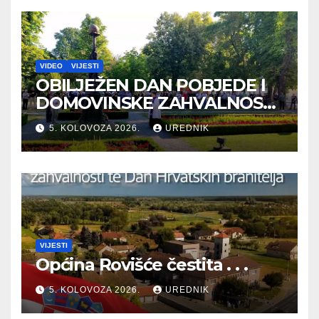
VIDEO
VIJESTI
OBILJEŽEN DAN POBJEDE I
DOMOVINSKE ZAHVALNOSTI
TE DAN HRVATSKIH
5. KOLOVOZA 2026.
UREDNIK
BRANITELJA
VIJESTI
Općina Rovišće čestita . . .
5. KOLOVOZA 2026.
UREDNIK