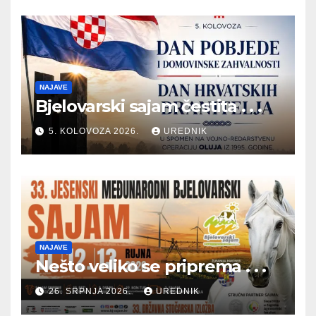
NAJAVE
Bjelovarski sajam čestita . . .
5. KOLOVOZA 2026.
UREDNIK
NAJAVE
Nešto veliko se priprema . . .
26. SRPNJA 2026.
UREDNIK