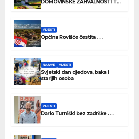
DOMOVINSKE ZAHVALNOSTI TE
DAN HRVATSKIH BRANITELJA
VIJESTI
Općina Rovišće čestita . . .
NAJAVE
VIJESTI
Svjetski dan djedova, baka i
starijih osoba
VIJESTI
Dario Turniški bez zadrške . . .