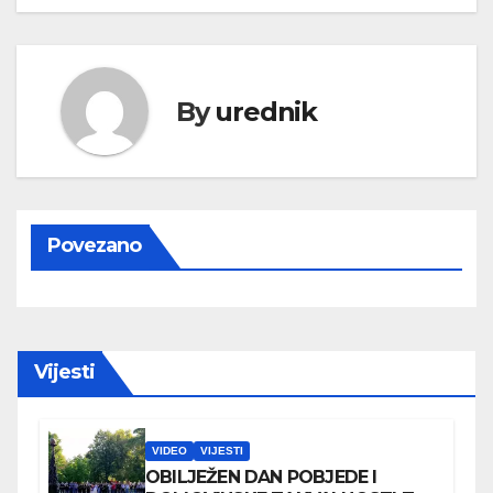
By
urednik
Povezano
Vijesti
VIDEO
VIJESTI
OBILJEŽEN DAN POBJEDE I