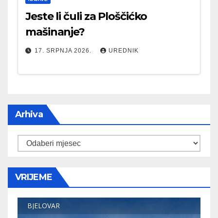
Jeste li čuli za Ploščićko
mašinanje?
17. SRPNJA 2026.
UREDNIK
Arhiva
Arhiva
VRIJEME
BJELOVAR