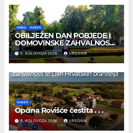
VIDEO
VIJESTI
OBILJEŽEN DAN POBJEDE I
DOMOVINSKE ZAHVALNOSTI
TE DAN HRVATSKIH
5. KOLOVOZA 2026.
UREDNIK
BRANITELJA
VIJESTI
Općina Rovišće čestita . . .
5. KOLOVOZA 2026.
UREDNIK