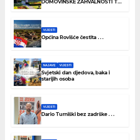
DOMOVINSKE ZAHVALNOSTI TE
DAN HRVATSKIH BRANITELJA
VIJESTI
Općina Rovišće čestita . . .
NAJAVE
VIJESTI
Svjetski dan djedova, baka i
starijih osoba
VIJESTI
Dario Turniški bez zadrške . . .