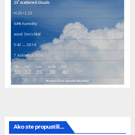
°
23
scattered clouds
H 23 • L 23
64% humidity
wind: 5m/s NNE
5:42 → 20:14
7. kolovoza 2026.
FRI
SAT
SUN
MON
TUE
33
32
35
39
40
Weather from OpenWeatherMap
Ako ste propustili...