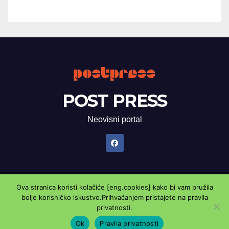
POST PRESS
Neovisni portal
Ova stranica koristi kolačiće [eng.cookies] kako bi vam pružila
Proudly powered by WordPress
|
Theme: Newsup by
Themeansar
.
bolje korisničko iskustvo.Prihvaćanjem pristajete na pravila
privatnosti.
Marketing oglasnik
Kontaktirajte nas
Pravila privatnosti
Ok
Pravila privatnosti