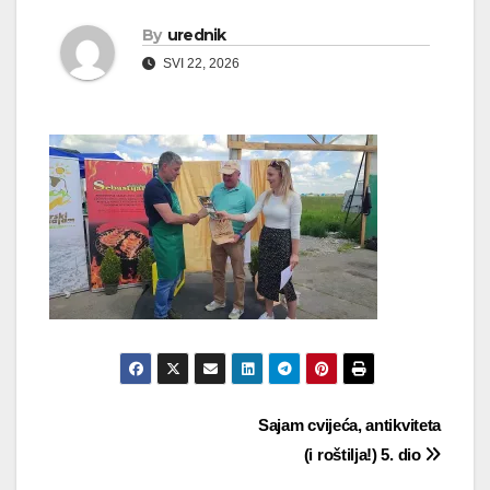
By
urednik
SVI 22, 2026
Navigacija
Sajam cvijeća, antikviteta
(i roštilja!) 5. dio
objava