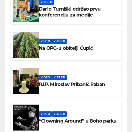
VIJESTI
Dario Turniški održao prvu
konferenciju za medije
VIDEO
VIJESTI
Na OPG-u obitelji Čupić
VIDEO
VIJESTI
R.I.P. Miroslav Pribanić Raban
VIDEO
VIJESTI
“Clowning Around” u Boho parku