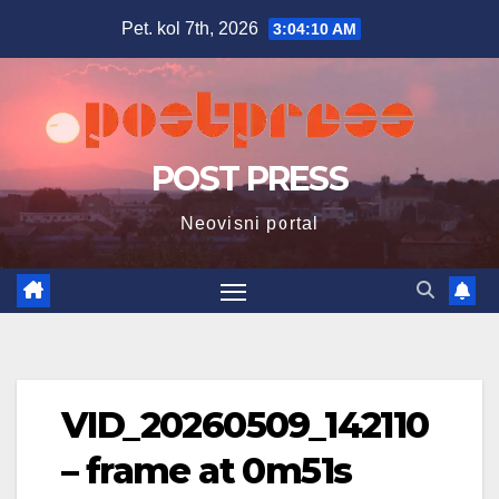
Skip
Pet. kol 7th, 2026
3:04:11 AM
to
content
POST PRESS
Neovisni portal
VID_20260509_142110
– frame at 0m51s