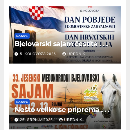
NAJAVE
Bjelovarski sajam čestita . . .
5. KOLOVOZA 2026.
UREDNIK
NAJAVE
Nešto veliko se priprema . . .
26. SRPNJA 2026.
UREDNIK