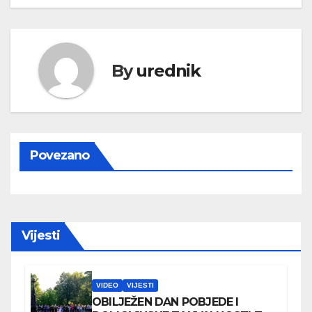
By
urednik
Povezano
Vijesti
VIDEO
VIJESTI
OBILJEŽEN DAN POBJEDE I