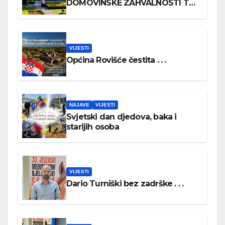
DOMOVINSKE ZAHVALNOSTI TE
DAN HRVATSKIH BRANITELJA
VIJESTI
Općina Rovišće čestita . . .
NAJAVE
VIJESTI
Svjetski dan djedova, baka i
starijih osoba
VIJESTI
Dario Turniški bez zadrške . . .