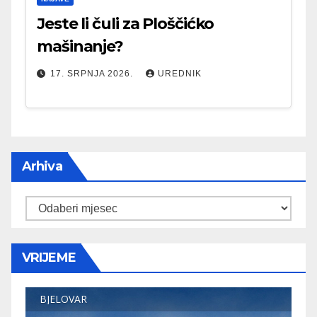
Jeste li čuli za Ploščićko
mašinanje?
17. SRPNJA 2026.
UREDNIK
Arhiva
Arhiva
VRIJEME
BJELOVAR