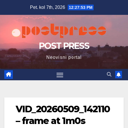
Skip
Pet. kol 7th, 2026
12:27:54 PM
to
content
POST PRESS
Neovisni portal
VID_20260509_142110
– frame at 1m0s