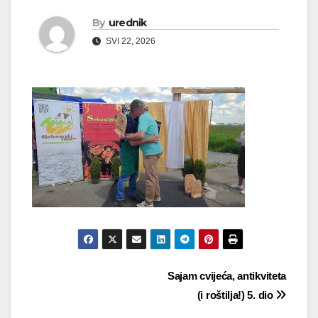
By
urednik
SVI 22, 2026
Navigacija
Sajam cvijeća, antikviteta
(i roštilja!) 5. dio
objava