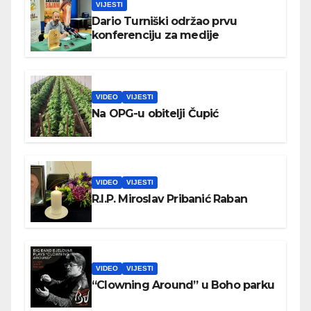
VIJESTI
Dario Turniški održao prvu
konferenciju za medije
VIDEO
VIJESTI
Na OPG-u obitelji Čupić
VIDEO
VIJESTI
R.I.P. Miroslav Pribanić Raban
VIDEO
VIJESTI
“Clowning Around” u Boho parku