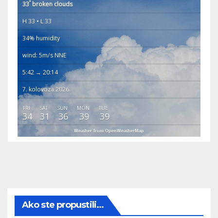
°
33
broken clouds
H 33 • L 33
34% humidity
wind: 5m/s NNE
5:42 → 20:14
7. kolovoza 2026.
FRI
SAT
SUN
MON
TUE
34
31
36
39
39
Weather from OpenWeatherMap
Ako ste propustili...