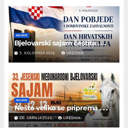
NAJAVE
Bjelovarski sajam čestita . . .
5. KOLOVOZA 2026.
UREDNIK
NAJAVE
Nešto veliko se priprema . . .
26. SRPNJA 2026.
UREDNIK