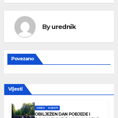
By
urednik
Povezano
Vijesti
VIDEO
VIJESTI
OBILJEŽEN DAN POBJEDE I