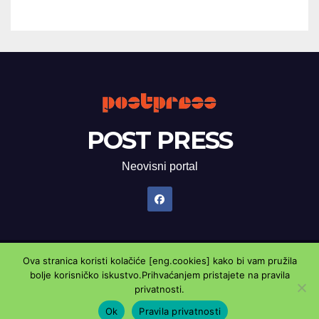
POST PRESS
Neovisni portal
Ova stranica koristi kolačiće [eng.cookies] kako bi vam pružila
Proudly powered by WordPress
|
Theme: Newsup by
Themeansar
.
bolje korisničko iskustvo.Prihvaćanjem pristajete na pravila
privatnosti.
Marketing oglasnik
Kontaktirajte nas
Pravila privatnosti
Ok
Pravila privatnosti