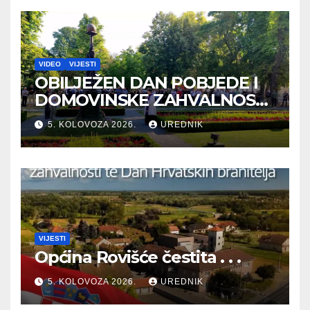
VIDEO
VIJESTI
OBILJEŽEN DAN POBJEDE I
DOMOVINSKE ZAHVALNOSTI
TE DAN HRVATSKIH
5. KOLOVOZA 2026.
UREDNIK
BRANITELJA
VIJESTI
Općina Rovišće čestita . . .
5. KOLOVOZA 2026.
UREDNIK