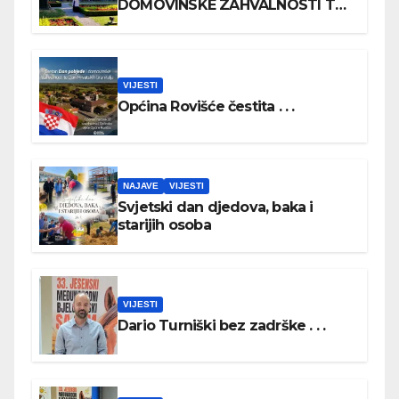
DOMOVINSKE ZAHVALNOSTI TE
DAN HRVATSKIH BRANITELJA
VIJESTI
Općina Rovišće čestita . . .
NAJAVE
VIJESTI
Svjetski dan djedova, baka i
starijih osoba
VIJESTI
Dario Turniški bez zadrške . . .