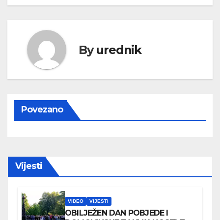
By
urednik
Povezano
Vijesti
VIDEO
VIJESTI
OBILJEŽEN DAN POBJEDE I