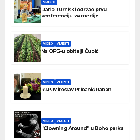
VIJESTI
Dario Turniški održao prvu
konferenciju za medije
VIDEO
VIJESTI
Na OPG-u obitelji Čupić
VIDEO
VIJESTI
R.I.P. Miroslav Pribanić Raban
VIDEO
VIJESTI
“Clowning Around” u Boho parku