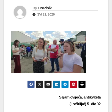
By
urednik
SVI 22, 2026
Navigacija
Sajam cvijeća, antikviteta
(i roštilja!) 5. dio
objava