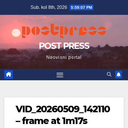
Skip
Sub. kol 8th, 2026
5:59:08 PM
to
content
POST PRESS
Neovisni portal
VID_20260509_142110
– frame at 1m17s