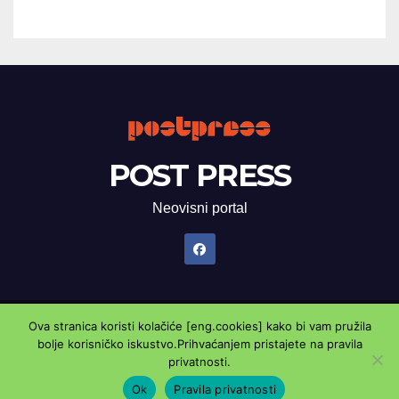
POST PRESS
Neovisni portal
Ova stranica koristi kolačiće [eng.cookies] kako bi vam pružila
Proudly powered by WordPress
|
Theme: Newsup by
Themeansar
.
bolje korisničko iskustvo.Prihvaćanjem pristajete na pravila
privatnosti.
Marketing oglasnik
Kontaktirajte nas
Pravila privatnosti
Ok
Pravila privatnosti