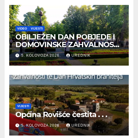
VIDEO
VIJESTI
OBILJEŽEN DAN POBJEDE I
DOMOVINSKE ZAHVALNOSTI
TE DAN HRVATSKIH
5. KOLOVOZA 2026.
UREDNIK
BRANITELJA
VIJESTI
Općina Rovišće čestita . . .
5. KOLOVOZA 2026.
UREDNIK