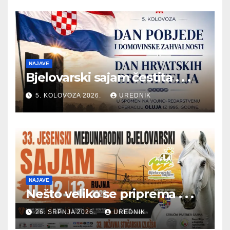
NAJAVE
Bjelovarski sajam čestita . . .
5. KOLOVOZA 2026.
UREDNIK
NAJAVE
Nešto veliko se priprema . . .
26. SRPNJA 2026.
UREDNIK