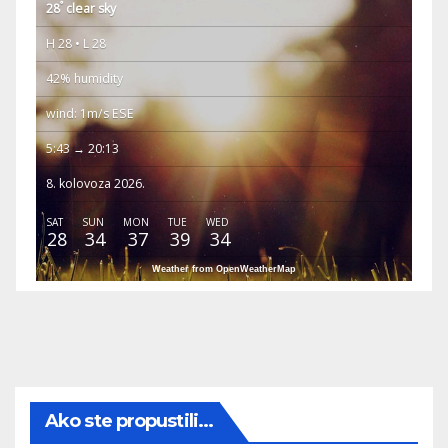
°
28
clear sky
H 28 • L 28
42% humidity
wind: 1m/s ESE
5:43 → 20:13
8. kolovoza 2026.
SAT
SUN
MON
TUE
WED
28
34
37
39
34
Weather from OpenWeatherMap
Ako ste propustili...