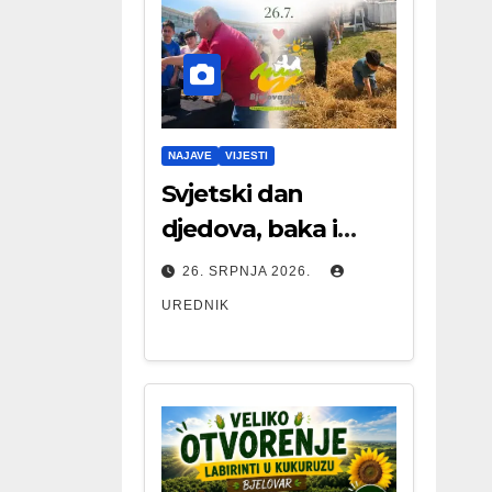
NAJAVE
VIJESTI
Svjetski dan
djedova, baka i
starijih osoba
26. SRPNJA 2026.
UREDNIK