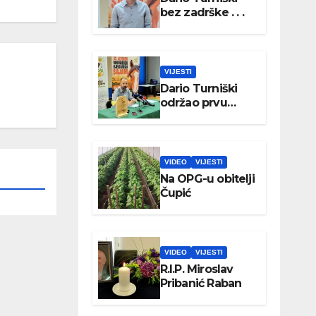
bez zadrške . . .
VIJESTI
Dario Turniški
održao prvu
konferenciju za
medije
VIDEO
VIJESTI
Na OPG-u obitelji
Čupić
VIDEO
VIJESTI
R.I.P. Miroslav
Pribanić Raban