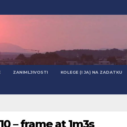
E
ZANIMLJIVOSTI
KOLEGE (I JA) NA ZADATKU
0 – frame at 1m3s