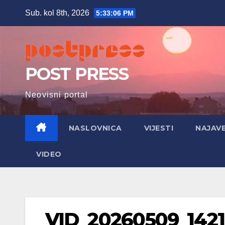
Skip
Sub. kol 8th, 2026
5:33:07 PM
to
content
POST PRESS
Neovisni portal
NASLOVNICA
VIJESTI
NAJAV
VIDEO
VID_20260509_14211