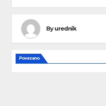
objava
By
urednik
Povezano