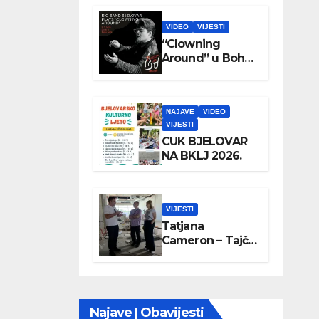
VIDEO
VIJESTI
“Clowning
Around” u Boho
parku
NAJAVE
VIDEO
VIJESTI
CUK BJELOVAR
NA BKLJ 2026.
VIJESTI
Tatjana
Cameron – Tajči
posjetila
Wellovar
Najave | Obavijesti