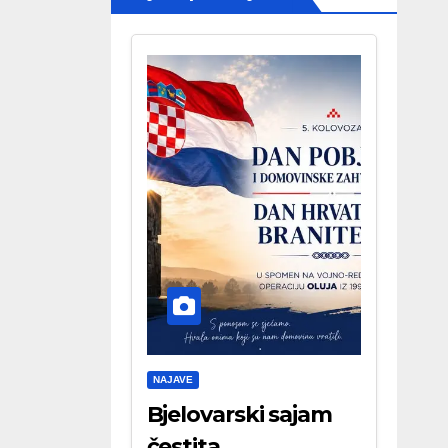
NAJAVE
Bjelovarski sajam
čestita . . .