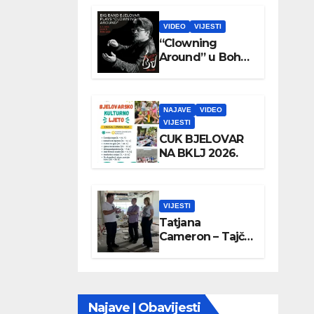
VIDEO
VIJESTI
“Clowning
Around” u Boho
parku
NAJAVE
VIDEO
VIJESTI
CUK BJELOVAR
NA BKLJ 2026.
VIJESTI
Tatjana
Cameron – Tajči
posjetila
Wellovar
Najave | Obavijesti