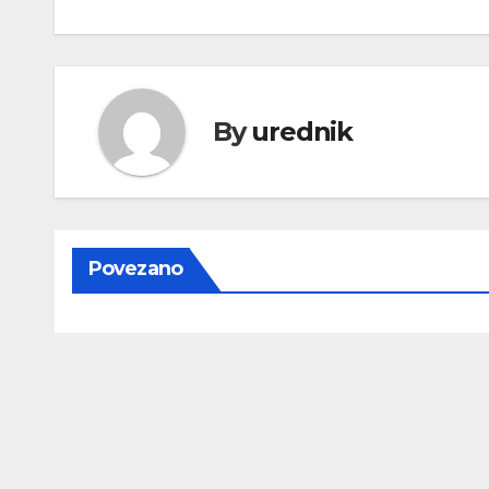
objava
By
urednik
Povezano