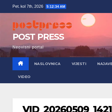
Skip
Pet. kol 7th, 2026
5:12:35 AM
to
content
POST PRESS
Neovisni portal
NASLOVNICA
VIJESTI
NAJAV
VIDEO
VID_20260509_1421