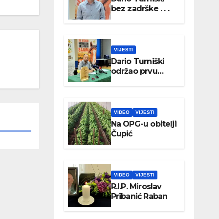
bez zadrške . . .
VIJESTI
Dario Turniški
održao prvu
konferenciju za
medije
VIDEO
VIJESTI
Na OPG-u obitelji
Čupić
VIDEO
VIJESTI
R.I.P. Miroslav
Pribanić Raban