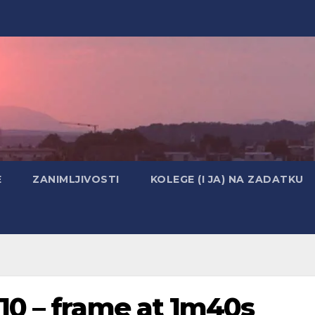
E
ZANIMLJIVOSTI
KOLEGE (I JA) NA ZADATKU
10 – frame at 1m40s