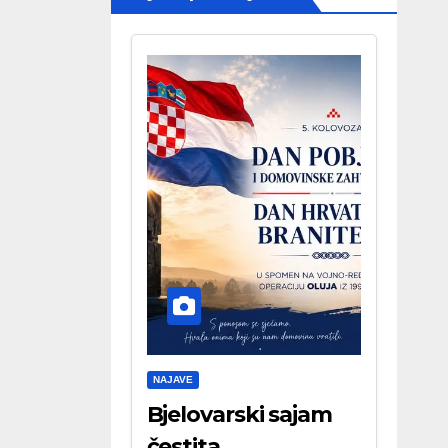
NAJAVE
Bjelovarski sajam
čestita . . .