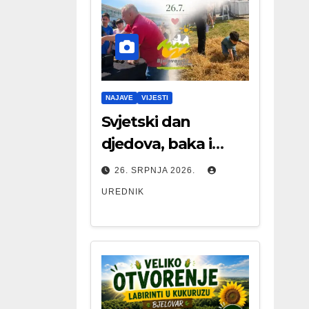
NAJAVE
VIJESTI
Svjetski dan
djedova, baka i
starijih osoba
26. SRPNJA 2026.
UREDNIK