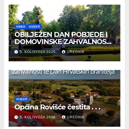
VIDEO
VIJESTI
OBILJEŽEN DAN POBJEDE I
DOMOVINSKE ZAHVALNOSTI
TE DAN HRVATSKIH
5. KOLOVOZA 2026.
UREDNIK
BRANITELJA
VIJESTI
Općina Rovišće čestita . . .
5. KOLOVOZA 2026.
UREDNIK