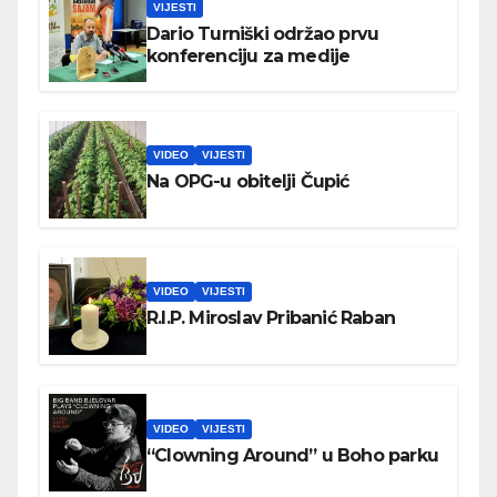
VIJESTI
Dario Turniški održao prvu
konferenciju za medije
VIDEO
VIJESTI
Na OPG-u obitelji Čupić
VIDEO
VIJESTI
R.I.P. Miroslav Pribanić Raban
VIDEO
VIJESTI
“Clowning Around” u Boho parku