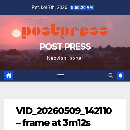
Skip
Pet. kol 7th, 2026
5:50:21 AM
to
content
POST PRESS
Neovisni portal
VID_20260509_142110
– frame at 3m12s