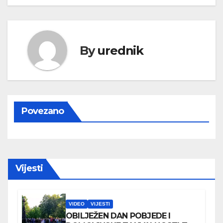
By
urednik
Povezano
Vijesti
VIDEO
VIJESTI
OBILJEŽEN DAN POBJEDE I