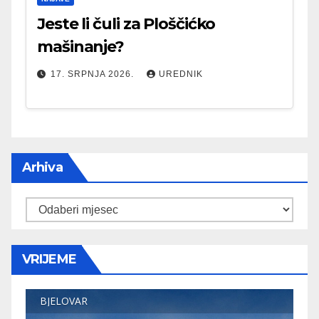
Jeste li čuli za Ploščićko
mašinanje?
17. SRPNJA 2026.
UREDNIK
Arhiva
Arhiva
VRIJEME
BJELOVAR