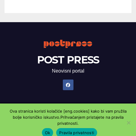
POST PRESS
Neovisni portal
Ova stranica koristi kolačiće [eng.cookies] kako bi vam pružila
Proudly powered by WordPress
|
Theme: Newsup by
Themeansar
.
bolje korisničko iskustvo.Prihvaćanjem pristajete na pravila
privatnosti.
Marketing oglasnik
Kontaktirajte nas
Pravila privatnosti
Ok
Pravila privatnosti