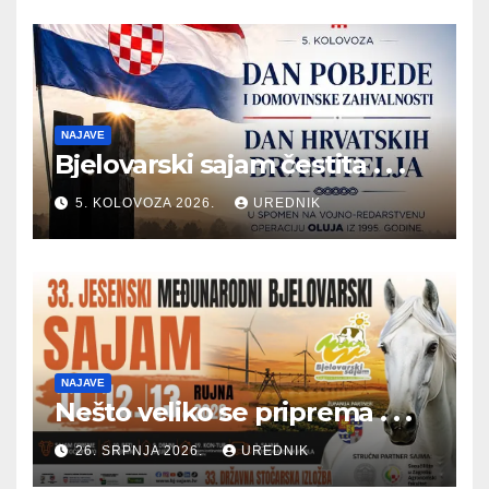
NAJAVE
Bjelovarski sajam čestita . . .
5. KOLOVOZA 2026.
UREDNIK
NAJAVE
Nešto veliko se priprema . . .
26. SRPNJA 2026.
UREDNIK