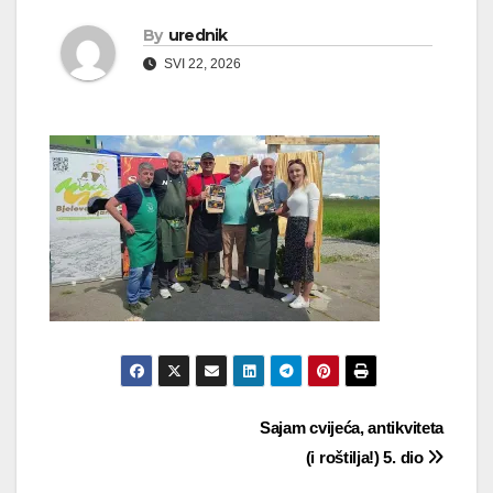
By
urednik
SVI 22, 2026
Navigacija
Sajam cvijeća, antikviteta
(i roštilja!) 5. dio
objava