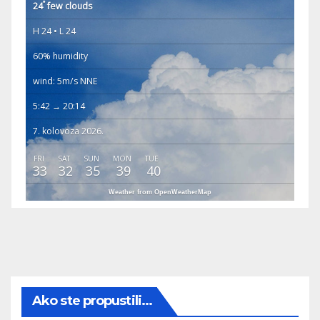
°
24
few clouds
H 24 • L 24
60% humidity
wind: 5m/s NNE
5:42 → 20:14
7. kolovoza 2026.
FRI
SAT
SUN
MON
TUE
33
32
35
39
40
Weather from OpenWeatherMap
Ako ste propustili...