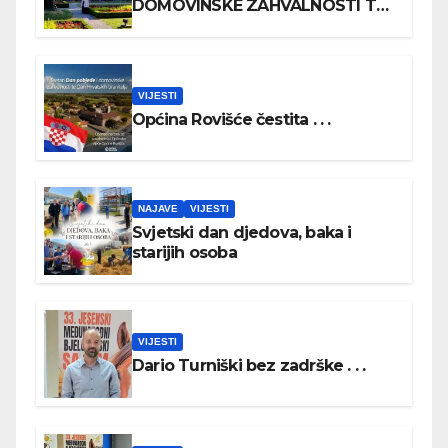
DOMOVINSKE ZAHVALNOSTI TE
DAN HRVATSKIH BRANITELJA
VIJESTI
Općina Rovišće čestita . . .
NAJAVE
VIJESTI
Svjetski dan djedova, baka i
starijih osoba
VIJESTI
Dario Turniški bez zadrške . . .