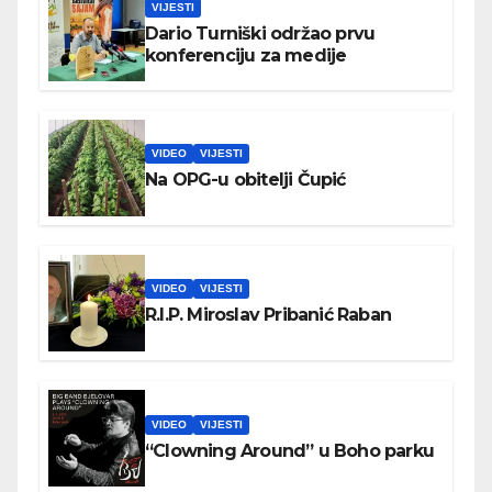
VIJESTI
Dario Turniški održao prvu
konferenciju za medije
VIDEO
VIJESTI
Na OPG-u obitelji Čupić
VIDEO
VIJESTI
R.I.P. Miroslav Pribanić Raban
VIDEO
VIJESTI
“Clowning Around” u Boho parku