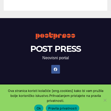
POST PRESS
Neovisni portal
Ova stranica koristi kolačiće [eng.cookies] kako bi vam pružila
Proudly powered by WordPress
|
Theme: Newsup by
Themeansar
.
bolje korisničko iskustvo.Prihvaćanjem pristajete na pravila
privatnosti.
Marketing oglasnik
Kontaktirajte nas
Pravila privatnosti
Ok
Pravila privatnosti