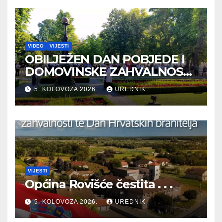
VIDEO
VIJESTI
OBILJEŽEN DAN POBJEDE I
DOMOVINSKE ZAHVALNOSTI
TE DAN HRVATSKIH
5. KOLOVOZA 2026.
UREDNIK
BRANITELJA
VIJESTI
Općina Rovišće čestita . . .
5. KOLOVOZA 2026.
UREDNIK