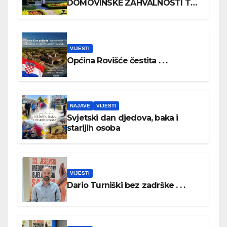
DOMOVINSKE ZAHVALNOSTI TE
DAN HRVATSKIH BRANITELJA
VIJESTI
Općina Rovišće čestita . . .
NAJAVE
VIJESTI
Svjetski dan djedova, baka i
starijih osoba
VIJESTI
Dario Turniški bez zadrške . . .