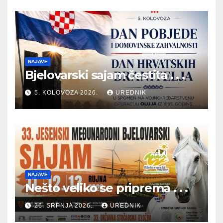
NAJAVE
Bjelovarski sajam čestita . . .
5. KOLOVOZA 2026.
UREDNIK
NAJAVE
Nešto veliko se priprema . . .
26. SRPNJA 2026.
UREDNIK