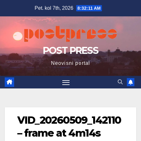
Skip
Pet. kol 7th, 2026
8:32:12 AM
to
content
POST PRESS
Neovisni portal
VID_20260509_142110
– frame at 4m14s