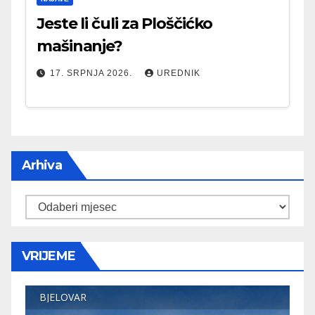
Jeste li čuli za Ploščićko
mašinanje?
17. SRPNJA 2026.
UREDNIK
Arhiva
Arhiva
VRIJEME
BJELOVAR