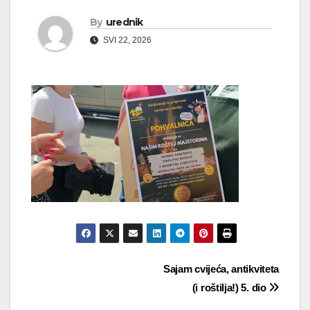
By
urednik
SVI 22, 2026
Navigacija
Sajam cvijeća, antikviteta
(i roštilja!) 5. dio
objava