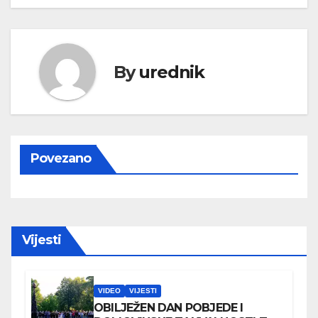
By
urednik
Povezano
Vijesti
VIDEO
VIJESTI
OBILJEŽEN DAN POBJEDE I