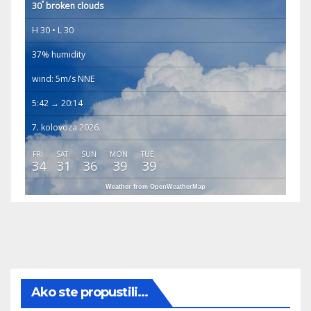
°
30
broken clouds
H 30 • L 30
37% humidity
wind: 5m/s NNE
5:42 → 20:14
7. kolovoza 2026.
FRI
SAT
SUN
MON
TUE
34
31
36
39
39
Weather from OpenWeatherMap
Ako ste propustili...