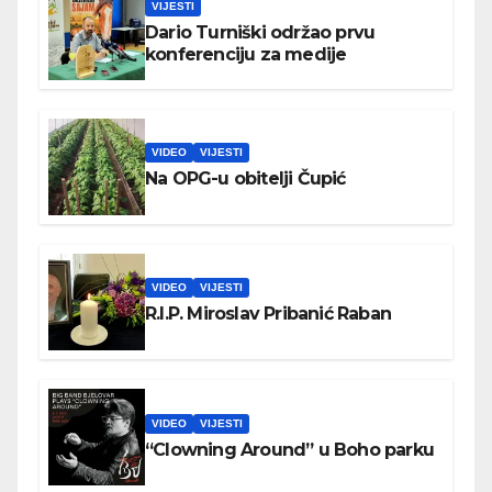
VIJESTI
Dario Turniški održao prvu
konferenciju za medije
VIDEO
VIJESTI
Na OPG-u obitelji Čupić
VIDEO
VIJESTI
R.I.P. Miroslav Pribanić Raban
VIDEO
VIJESTI
“Clowning Around” u Boho parku