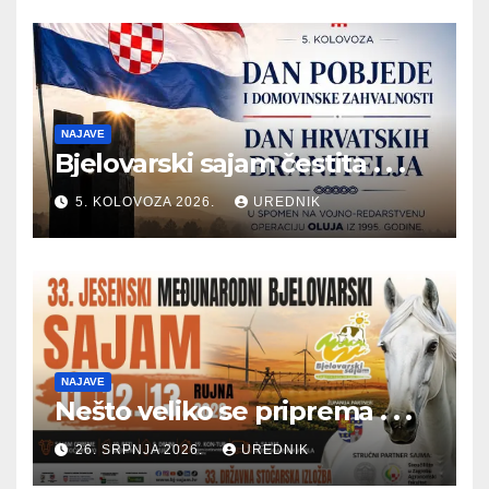
NAJAVE
Bjelovarski sajam čestita . . .
5. KOLOVOZA 2026.
UREDNIK
NAJAVE
Nešto veliko se priprema . . .
26. SRPNJA 2026.
UREDNIK