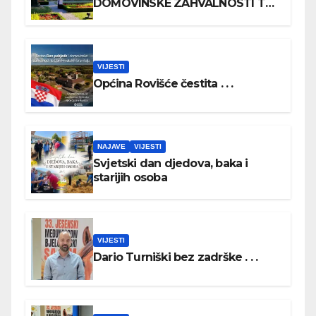
DOMOVINSKE ZAHVALNOSTI TE
DAN HRVATSKIH BRANITELJA
VIJESTI
Općina Rovišće čestita . . .
NAJAVE
VIJESTI
Svjetski dan djedova, baka i
starijih osoba
VIJESTI
Dario Turniški bez zadrške . . .