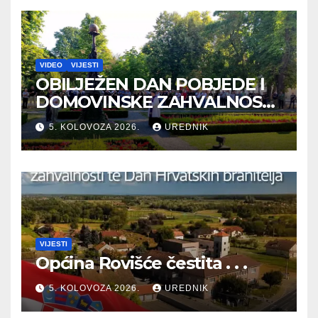
VIDEO
VIJESTI
OBILJEŽEN DAN POBJEDE I
DOMOVINSKE ZAHVALNOSTI
TE DAN HRVATSKIH
5. KOLOVOZA 2026.
UREDNIK
BRANITELJA
VIJESTI
Općina Rovišće čestita . . .
5. KOLOVOZA 2026.
UREDNIK