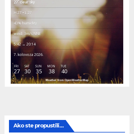
°
27
clear sky
H 27 • L 27
43% humidity
wind: 3m/s NNE
5:42 → 20:14
7. kolovoza 2026.
FRI
SAT
SUN
MON
TUE
27
30
35
38
40
Weather from OpenWeatherMap
Ako ste propustili...