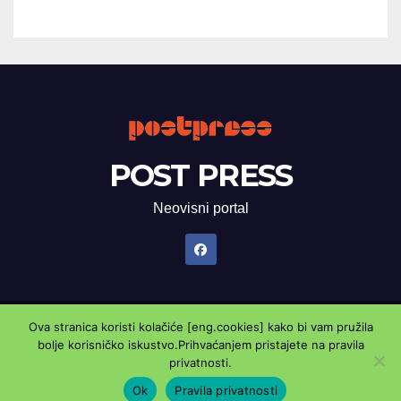
POST PRESS
Neovisni portal
Ova stranica koristi kolačiće [eng.cookies] kako bi vam pružila
Proudly powered by WordPress
|
Theme: Newsup by
Themeansar
.
bolje korisničko iskustvo.Prihvaćanjem pristajete na pravila
privatnosti.
Marketing oglasnik
Kontaktirajte nas
Pravila privatnosti
Ok
Pravila privatnosti