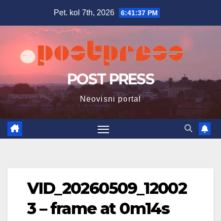
Skip
Pet. kol 7th, 2026
6:41:38 PM
to
content
POST PRESS
Neovisni portal
VID_20260509_12002
3 – frame at 0m14s