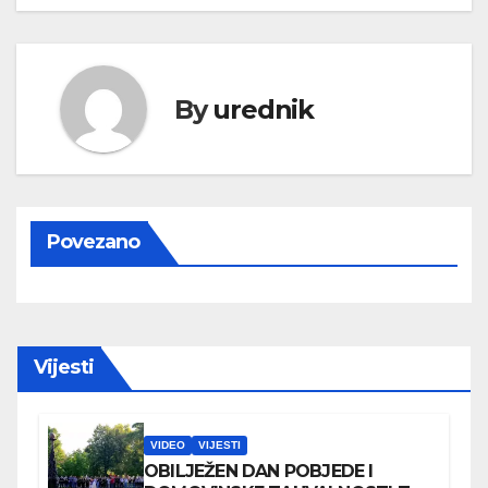
By
urednik
Povezano
Vijesti
VIDEO
VIJESTI
OBILJEŽEN DAN POBJEDE I