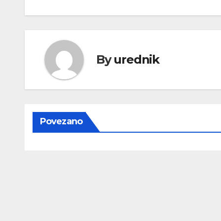
objava
By
urednik
Povezano