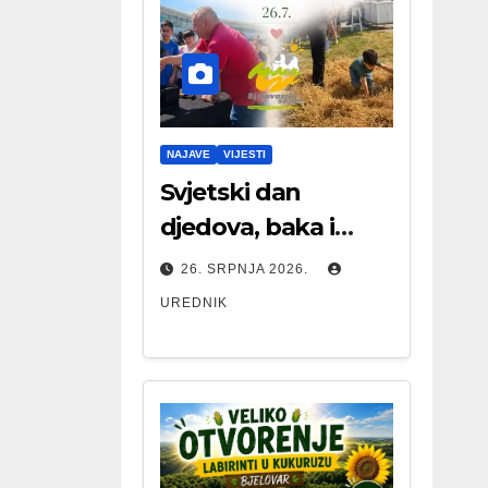
NAJAVE
VIJESTI
Svjetski dan
djedova, baka i
starijih osoba
26. SRPNJA 2026.
UREDNIK