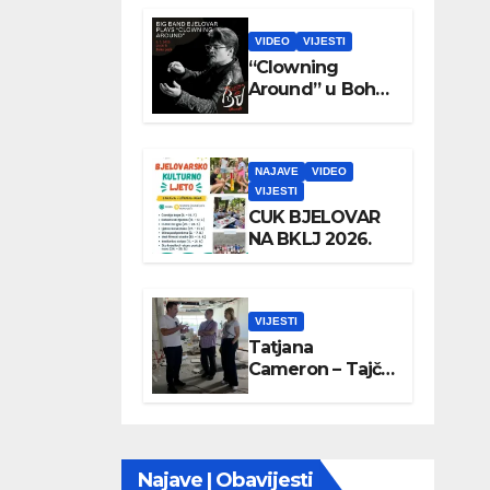
VIDEO
VIJESTI
“Clowning
Around” u Boho
parku
NAJAVE
VIDEO
VIJESTI
CUK BJELOVAR
NA BKLJ 2026.
VIJESTI
Tatjana
Cameron – Tajči
posjetila
Wellovar
Najave | Obavijesti