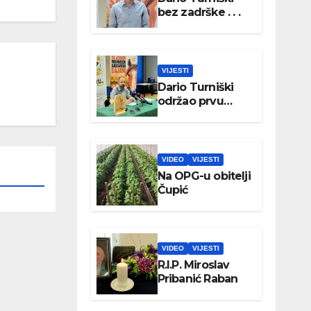
bez zadrške . . .
VIJESTI
Dario Turniški
održao prvu
konferenciju za
medije
VIDEO
VIJESTI
Na OPG-u obitelji
Čupić
VIDEO
VIJESTI
R.I.P. Miroslav
Pribanić Raban