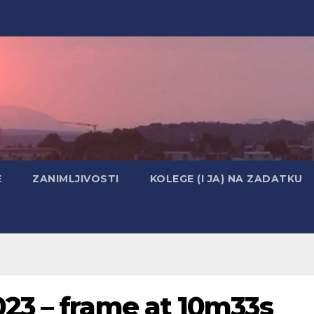
E
ZANIMLJIVOSTI
KOLEGE (I JA) NA ZADATKU
23 – frame at 10m33s