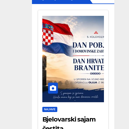
NAJAVE
Bjelovarski sajam
čestita . . .