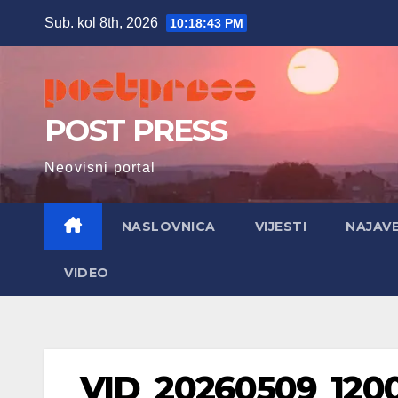
Skip
Sub. kol 8th, 2026
10:18:44 PM
to
content
POST PRESS
Neovisni portal
NASLOVNICA
VIJESTI
NAJAV
VIDEO
VID_20260509_1200