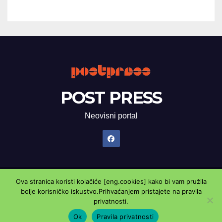
POST PRESS
Neovisni portal
Ova stranica koristi kolačiće [eng.cookies] kako bi vam pružila
Proudly powered by WordPress
|
Theme: Newsup by
Themeansar
.
bolje korisničko iskustvo.Prihvaćanjem pristajete na pravila
privatnosti.
Marketing oglasnik
Kontaktirajte nas
Pravila privatnosti
Ok
Pravila privatnosti