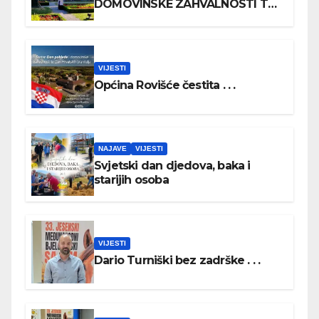
DOMOVINSKE ZAHVALNOSTI TE
DAN HRVATSKIH BRANITELJA
VIJESTI
Općina Rovišće čestita . . .
NAJAVE
VIJESTI
Svjetski dan djedova, baka i
starijih osoba
VIJESTI
Dario Turniški bez zadrške . . .