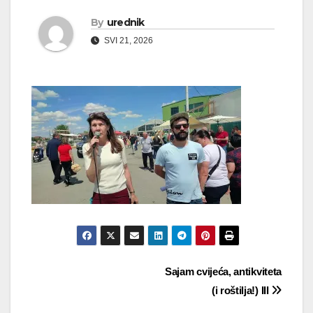
By
urednik
SVI 21, 2026
Navigacija
Sajam cvijeća, antikviteta
(i roštilja!) III
objava