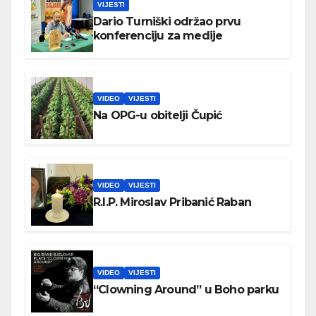
VIJESTI
Dario Turniški održao prvu
konferenciju za medije
VIDEO
VIJESTI
Na OPG-u obitelji Čupić
VIDEO
VIJESTI
R.I.P. Miroslav Pribanić Raban
VIDEO
VIJESTI
“Clowning Around” u Boho parku