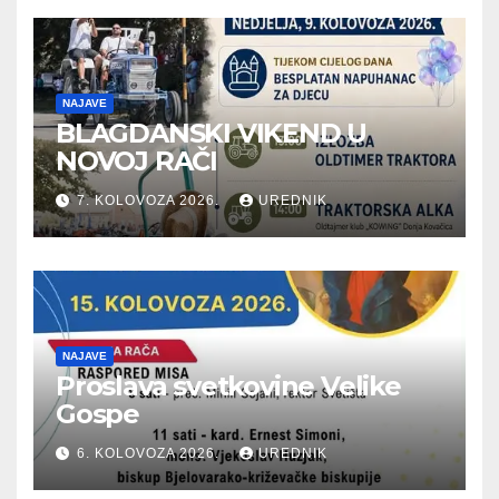
NAJAVE
BLAGDANSKI VIKEND U
NOVOJ RAČI
7. KOLOVOZA 2026.
UREDNIK
NAJAVE
Proslava svetkovine Velike
Gospe
6. KOLOVOZA 2026.
UREDNIK