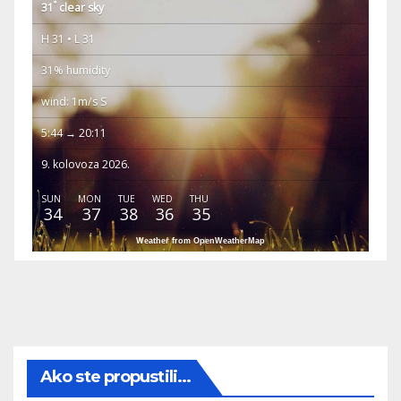
°
31
clear sky
H 31 • L 31
31% humidity
wind: 1m/s S
5:44 → 20:11
9. kolovoza 2026.
SUN
MON
TUE
WED
THU
34
37
38
36
35
Weather from OpenWeatherMap
Ako ste propustili...