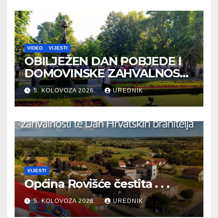
VIDEO
VIJESTI
OBILJEŽEN DAN POBJEDE I
DOMOVINSKE ZAHVALNOSTI
TE DAN HRVATSKIH
5. KOLOVOZA 2026.
UREDNIK
BRANITELJA
VIJESTI
Općina Rovišće čestita . . .
5. KOLOVOZA 2026.
UREDNIK