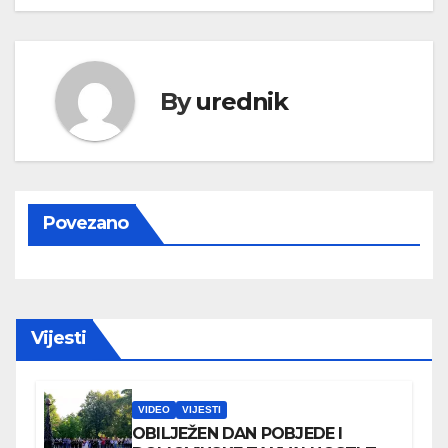
By
urednik
Povezano
Vijesti
VIDEO
VIJESTI
OBILJEŽEN DAN POBJEDE I