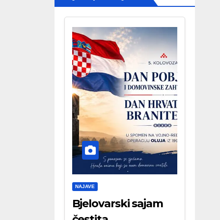
NAJAVE
Bjelovarski sajam
čestita . . .