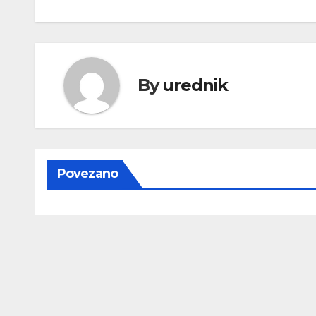
objava
By
urednik
Povezano