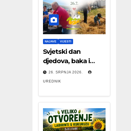
NAJAVE
VIJESTI
Svjetski dan
djedova, baka i
starijih osoba
26. SRPNJA 2026.
UREDNIK