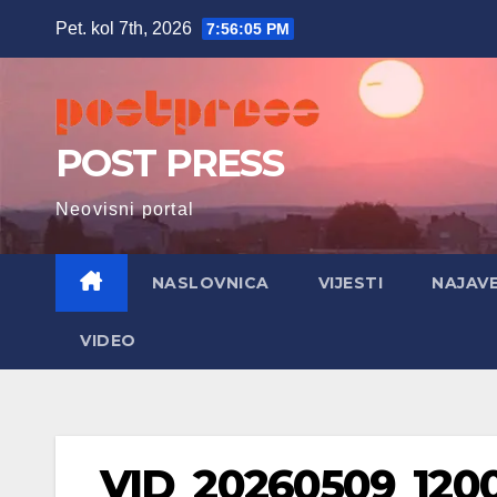
Skip
Pet. kol 7th, 2026
7:56:06 PM
to
content
POST PRESS
Neovisni portal
NASLOVNICA
VIJESTI
NAJAV
VIDEO
VID_20260509_1200