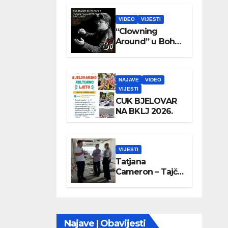
VIDEO
VIJESTI
“Clowning
Around” u Boho
parku
NAJAVE
VIDEO
VIJESTI
CUK BJELOVAR
NA BKLJ 2026.
VIJESTI
Tatjana
Cameron – Tajči
posjetila
Wellovar
Najave | Obavijesti