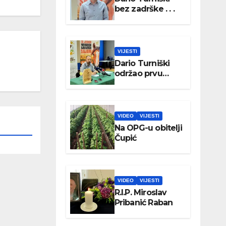
bez zadrške . . .
VIJESTI
Dario Turniški
održao prvu
konferenciju za
medije
VIDEO
VIJESTI
Na OPG-u obitelji
Čupić
VIDEO
VIJESTI
R.I.P. Miroslav
Pribanić Raban