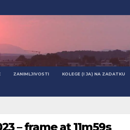
E
ZANIMLJIVOSTI
KOLEGE (I JA) NA ZADATKU
23 – frame at 11m59s