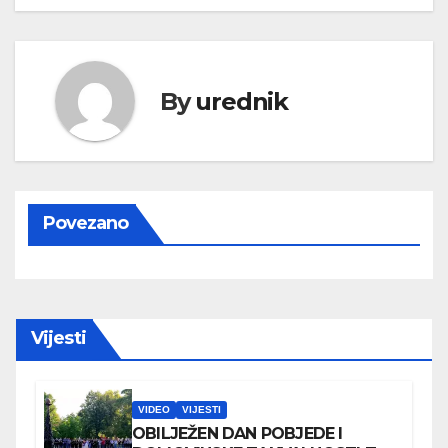
By
urednik
Povezano
Vijesti
VIDEO
VIJESTI
OBILJEŽEN DAN POBJEDE I