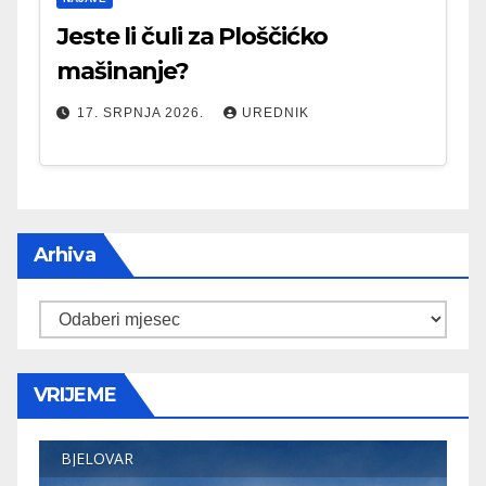
Jeste li čuli za Ploščićko
mašinanje?
17. SRPNJA 2026.
UREDNIK
Arhiva
Arhiva
VRIJEME
BJELOVAR