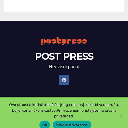
POST PRESS
Neovisni portal
Ova stranica koristi kolačiće [eng.cookies] kako bi vam pružila
Proudly powered by WordPress
|
Theme: Newsup by
Themeansar
.
bolje korisničko iskustvo.Prihvaćanjem pristajete na pravila
privatnosti.
Marketing oglasnik
Kontaktirajte nas
Pravila privatnosti
Ok
Pravila privatnosti