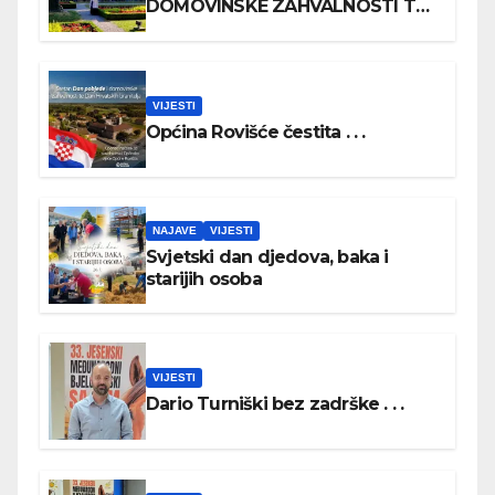
DOMOVINSKE ZAHVALNOSTI TE
DAN HRVATSKIH BRANITELJA
VIJESTI
Općina Rovišće čestita . . .
NAJAVE
VIJESTI
Svjetski dan djedova, baka i
starijih osoba
VIJESTI
Dario Turniški bez zadrške . . .