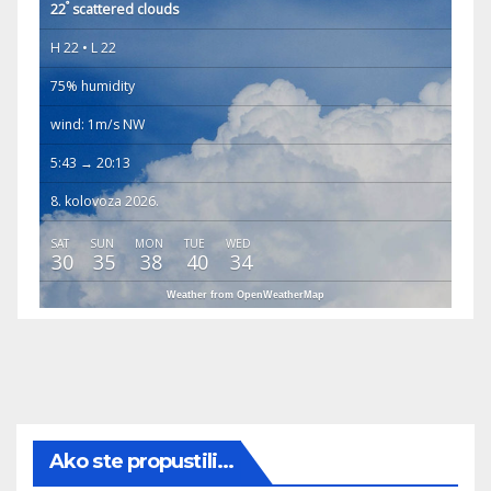
°
22
scattered clouds
H 22 • L 22
75% humidity
wind: 1m/s NW
5:43 → 20:13
8. kolovoza 2026.
SAT
SUN
MON
TUE
WED
30
35
38
40
34
Weather from OpenWeatherMap
Ako ste propustili...