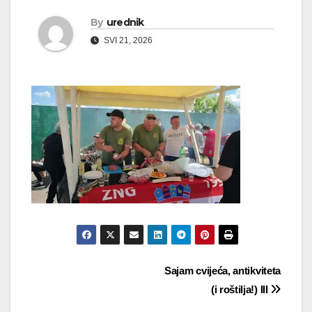
By
urednik
SVI 21, 2026
Navigacija
Sajam cvijeća, antikviteta
(i roštilja!) III
objava