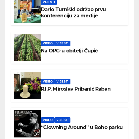
VIJESTI
Dario Turniški održao prvu
konferenciju za medije
VIDEO
VIJESTI
Na OPG-u obitelji Čupić
VIDEO
VIJESTI
R.I.P. Miroslav Pribanić Raban
VIDEO
VIJESTI
“Clowning Around” u Boho parku