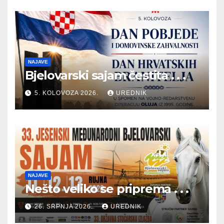
NAJAVE
Bjelovarski sajam čestita . . .
5. KOLOVOZA 2026.
UREDNIK
NAJAVE
Nešto veliko se priprema . . .
26. SRPNJA 2026.
UREDNIK