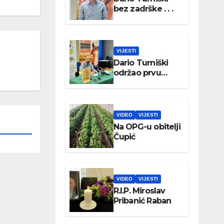
bez zadrške . . .
VIJESTI
Dario Turniški
održao prvu
konferenciju za
medije
VIDEO
VIJESTI
Na OPG-u obitelji
Čupić
VIDEO
VIJESTI
R.I.P. Miroslav
Pribanić Raban