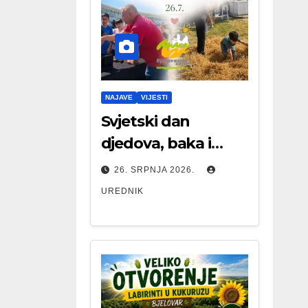
NAJAVE
VIJESTI
Svjetski dan
djedova, baka i
starijih osoba
26. SRPNJA 2026.
UREDNIK