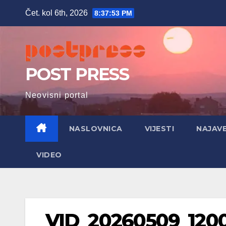
Skip
Čet. kol 6th, 2026
8:37:54 PM
to
content
POST PRESS
Neovisni portal
NASLOVNICA
VIJESTI
NAJAV
VIDEO
VID_20260509_1200