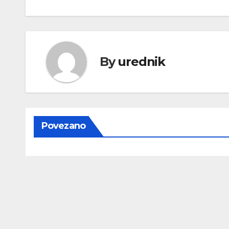
objava
By
urednik
Povezano