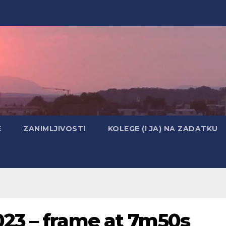
E
ZANIMLJIVOSTI
KOLEGE (I JA) NA ZADATKU
23 – frame at 7m50s