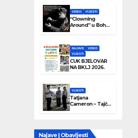
VIDEO
VIJESTI
“Clowning
Around” u Boho
parku
NAJAVE
VIDEO
VIJESTI
CUK BJELOVAR
NA BKLJ 2026.
VIJESTI
Tatjana
Cameron – Tajči
posjetila
Wellovar
Najave | Obavijesti