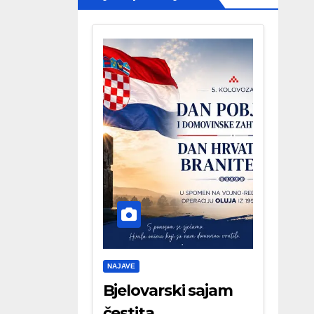
NAJAVE
Bjelovarski sajam
čestita . . .