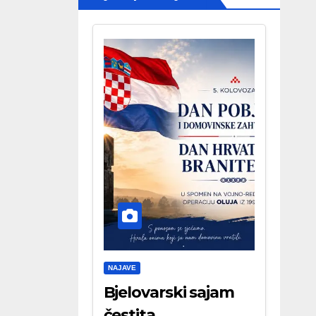
NAJAVE
Bjelovarski sajam
čestita . . .