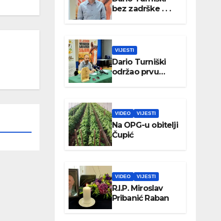
bez zadrške . . .
VIJESTI
Dario Turniški
održao prvu
konferenciju za
medije
VIDEO
VIJESTI
Na OPG-u obitelji
Čupić
VIDEO
VIJESTI
R.I.P. Miroslav
Pribanić Raban