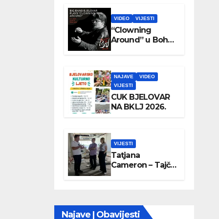
VIDEO
VIJESTI
“Clowning
Around” u Boho
parku
NAJAVE
VIDEO
VIJESTI
CUK BJELOVAR
NA BKLJ 2026.
VIJESTI
Tatjana
Cameron – Tajči
posjetila
Wellovar
Najave | Obavijesti