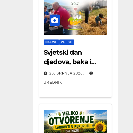
NAJAVE
VIJESTI
Svjetski dan
djedova, baka i
starijih osoba
26. SRPNJA 2026.
UREDNIK