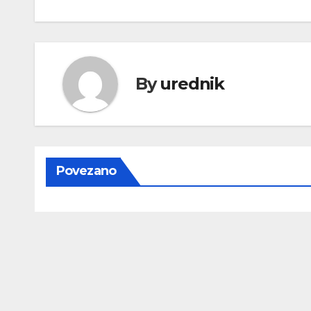
objava
By
urednik
Povezano