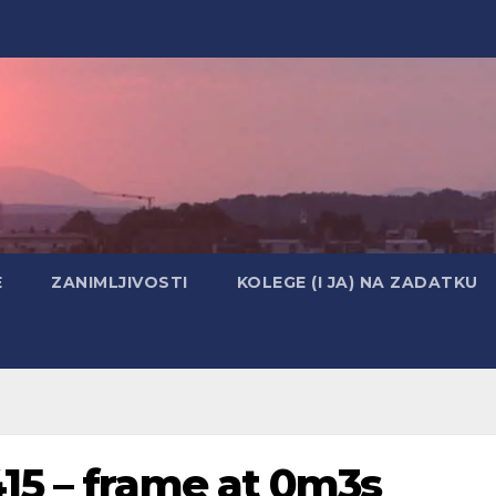
E
ZANIMLJIVOSTI
KOLEGE (I JA) NA ZADATKU
15 – frame at 0m3s