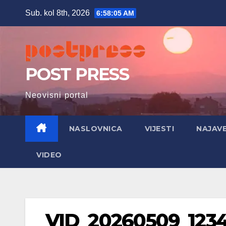
Skip
Sub. kol 8th, 2026
6:58:06 AM
to
content
POST PRESS
Neovisni portal
NASLOVNICA
VIJESTI
NAJAV
VIDEO
VID_20260509_1234