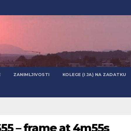
E
ZANIMLJIVOSTI
KOLEGE (I JA) NA ZADATKU
55 – frame at 4m55s