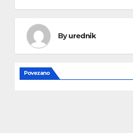
objava
By
urednik
Povezano