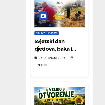
NAJAVE
VIJESTI
Svjetski dan
djedova, baka i
starijih osoba
26. SRPNJA 2026.
UREDNIK