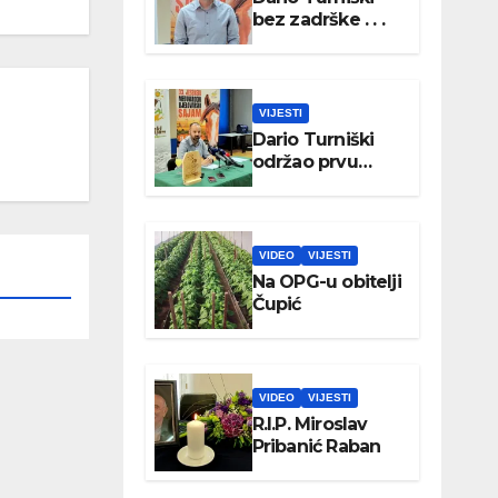
bez zadrške . . .
VIJESTI
Dario Turniški
održao prvu
konferenciju za
medije
VIDEO
VIJESTI
Na OPG-u obitelji
Čupić
VIDEO
VIJESTI
R.I.P. Miroslav
Pribanić Raban