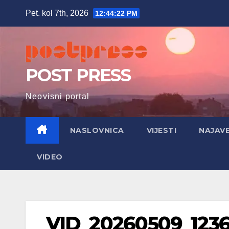
Skip
Pet. kol 7th, 2026
12:44:23 PM
to
content
POST PRESS
Neovisni portal
NASLOVNICA
VIJESTI
NAJAV
VIDEO
VID_20260509_1236