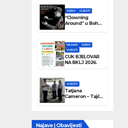
VIDEO
VIJESTI
“Clowning
Around” u Boho
parku
NAJAVE
VIDEO
VIJESTI
CUK BJELOVAR
NA BKLJ 2026.
VIJESTI
Tatjana
Cameron – Tajči
posjetila
Wellovar
Najave | Obavijesti