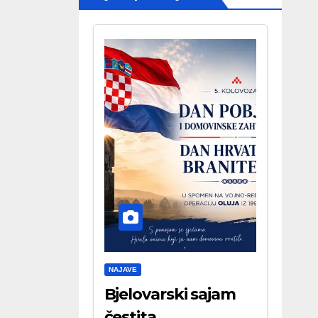
NAJAVE
Bjelovarski sajam
čestita . . .