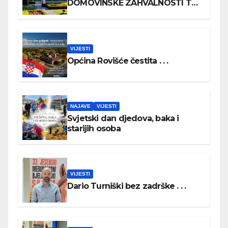
DOMOVINSKE ZAHVALNOSTI TE
DAN HRVATSKIH BRANITELJA
VIJESTI
Općina Rovišće čestita . . .
NAJAVE
VIJESTI
Svjetski dan djedova, baka i
starijih osoba
VIJESTI
Dario Turniški bez zadrške . . .