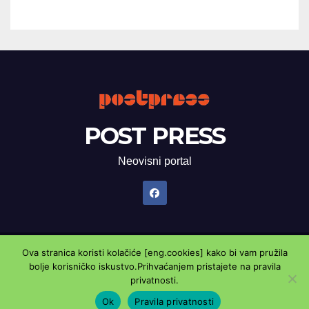
POST PRESS
Neovisni portal
Ova stranica koristi kolačiće [eng.cookies] kako bi vam pružila
Proudly powered by WordPress
|
Theme: Newsup by
Themeansar
.
bolje korisničko iskustvo.Prihvaćanjem pristajete na pravila
privatnosti.
Marketing oglasnik
Kontaktirajte nas
Pravila privatnosti
Ok
Pravila privatnosti