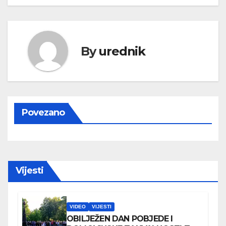
By
urednik
Povezano
Vijesti
VIDEO
VIJESTI
OBILJEŽEN DAN POBJEDE I