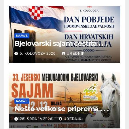
NAJAVE
Bjelovarski sajam čestita . . .
5. KOLOVOZA 2026.
UREDNIK
NAJAVE
Nešto veliko se priprema . . .
26. SRPNJA 2026.
UREDNIK