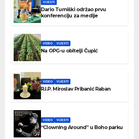
VIJESTI
Dario Turniški održao prvu
konferenciju za medije
VIDEO
VIJESTI
Na OPG-u obitelji Čupić
VIDEO
VIJESTI
R.I.P. Miroslav Pribanić Raban
VIDEO
VIJESTI
“Clowning Around” u Boho parku