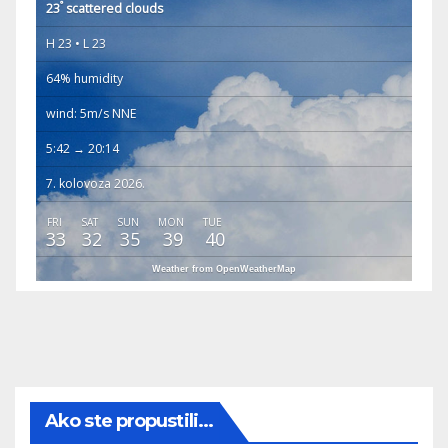
°
23
scattered clouds
H 23 • L 23
64% humidity
wind: 5m/s NNE
5:42 → 20:14
7. kolovoza 2026.
FRI
SAT
SUN
MON
TUE
33
32
35
39
40
Weather from OpenWeatherMap
Ako ste propustili...