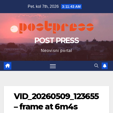
Skip
Pet. kol 7th, 2026
3:11:44 AM
to
content
POST PRESS
Neovisni portal
VID_20260509_123655
– frame at 6m4s