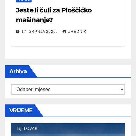
Jeste li čuli za Ploščićko
mašinanje?
17. SRPNJA 2026.
UREDNIK
Arhiva
Arhiva
VRIJEME
BJELOVAR