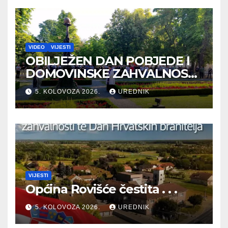
VIDEO
VIJESTI
OBILJEŽEN DAN POBJEDE I
DOMOVINSKE ZAHVALNOSTI
TE DAN HRVATSKIH
5. KOLOVOZA 2026.
UREDNIK
BRANITELJA
VIJESTI
Općina Rovišće čestita . . .
5. KOLOVOZA 2026.
UREDNIK