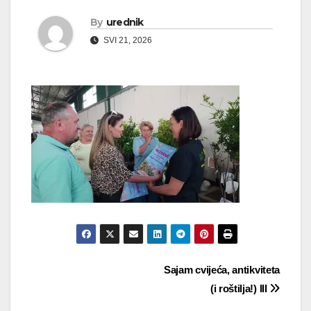
By
urednik
SVI 21, 2026
Navigacija
Sajam cvijeća, antikviteta
(i roštilja!) III
objava