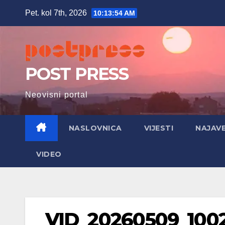
Skip
Pet. kol 7th, 2026
10:13:56 AM
to
content
POST PRESS
Neovisni portal
NASLOVNICA
VIJESTI
NAJAV
VIDEO
VID_20260509_1002