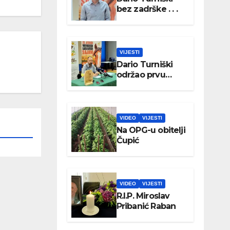
bez zadrške . . .
VIJESTI
Dario Turniški
održao prvu
konferenciju za
medije
VIDEO
VIJESTI
Na OPG-u obitelji
Čupić
VIDEO
VIJESTI
R.I.P. Miroslav
Pribanić Raban