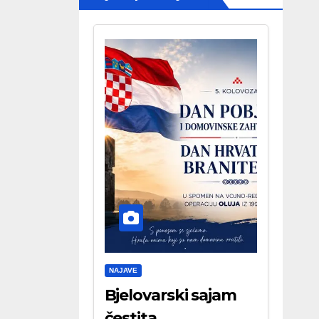
NAJAVE
Bjelovarski sajam
čestita . . .