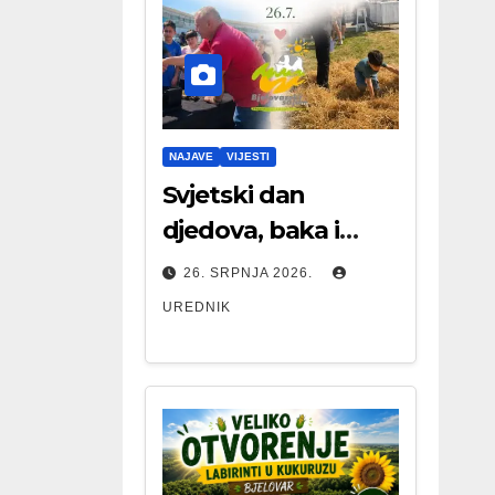
NAJAVE
VIJESTI
Svjetski dan
djedova, baka i
starijih osoba
26. SRPNJA 2026.
UREDNIK