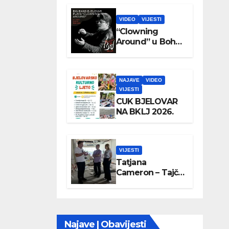
VIDEO
VIJESTI
“Clowning
Around” u Boho
parku
NAJAVE
VIDEO
VIJESTI
CUK BJELOVAR
NA BKLJ 2026.
VIJESTI
Tatjana
Cameron – Tajči
posjetila
Wellovar
Najave | Obavijesti