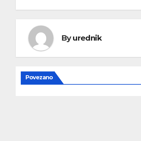
objava
By
urednik
Povezano