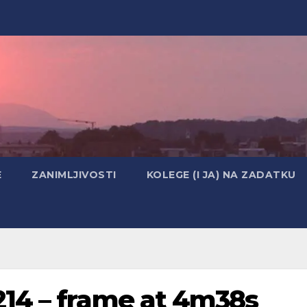
E
ZANIMLJIVOSTI
KOLEGE (I JA) NA ZADATKU
14 – frame at 4m38s