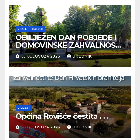
VIDEO
VIJESTI
OBILJEŽEN DAN POBJEDE I
DOMOVINSKE ZAHVALNOSTI
TE DAN HRVATSKIH
5. KOLOVOZA 2026.
UREDNIK
BRANITELJA
VIJESTI
Općina Rovišće čestita . . .
5. KOLOVOZA 2026.
UREDNIK