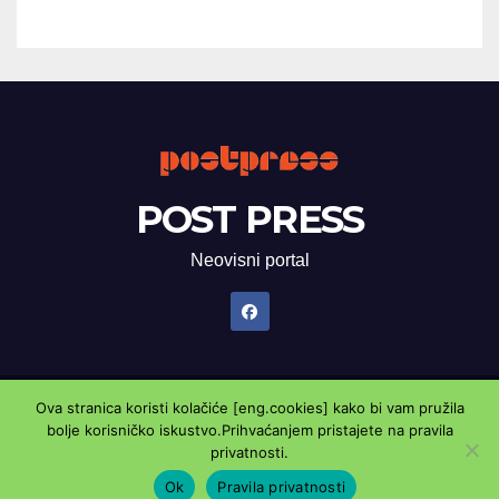
POST PRESS
Neovisni portal
Ova stranica koristi kolačiće [eng.cookies] kako bi vam pružila
Proudly powered by WordPress
|
Theme: Newsup by
Themeansar
.
bolje korisničko iskustvo.Prihvaćanjem pristajete na pravila
privatnosti.
Marketing oglasnik
Kontaktirajte nas
Pravila privatnosti
Ok
Pravila privatnosti