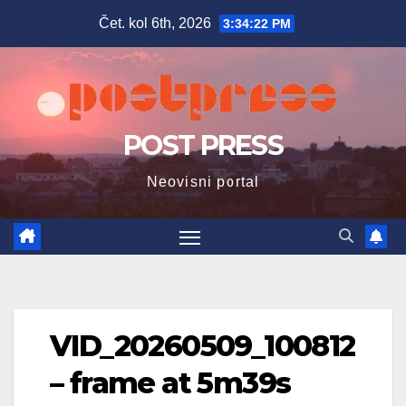
Skip
Čet. kol 6th, 2026
3:34:23 PM
to
content
POST PRESS
Neovisni portal
VID_20260509_100812
– frame at 5m39s