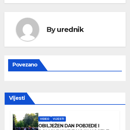
By
urednik
Povezano
Vijesti
VIDEO
VIJESTI
OBILJEŽEN DAN POBJEDE I