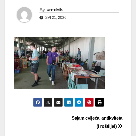
By
urednik
SVI 21, 2026
Navigacija
Sajam cvijeća, antikviteta
(i roštilja!)
objava