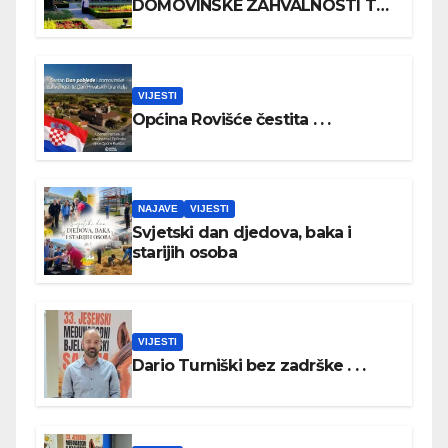
DOMOVINSKE ZAHVALNOSTI TE
DAN HRVATSKIH BRANITELJA
VIJESTI
Općina Rovišće čestita . . .
NAJAVE
VIJESTI
Svjetski dan djedova, baka i
starijih osoba
VIJESTI
Dario Turniški bez zadrške . . .