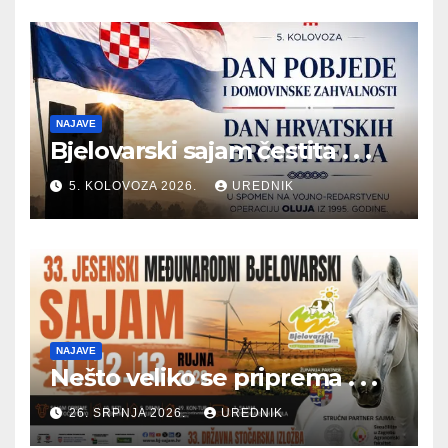
NAJAVE
Bjelovarski sajam čestita . . .
5. KOLOVOZA 2026.
UREDNIK
NAJAVE
Nešto veliko se priprema . . .
26. SRPNJA 2026.
UREDNIK