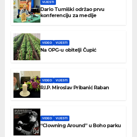
VIJESTI
Dario Turniški održao prvu
konferenciju za medije
VIDEO
VIJESTI
Na OPG-u obitelji Čupić
VIDEO
VIJESTI
R.I.P. Miroslav Pribanić Raban
VIDEO
VIJESTI
“Clowning Around” u Boho parku