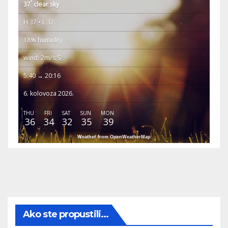
°
37
clear sky
H 37 • L 37
18% humidity
wind: 2m/s S
5:40 → 20:16
6. kolovoza 2026.
THU
FRI
SAT
SUN
MON
36
34
32
35
39
Weather from OpenWeatherMap
Ako ste propustili...