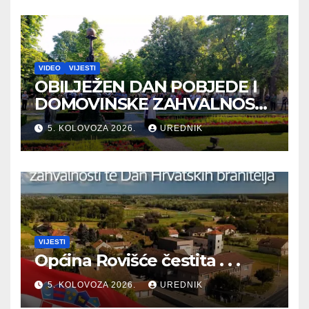
VIDEO
VIJESTI
OBILJEŽEN DAN POBJEDE I
DOMOVINSKE ZAHVALNOSTI
TE DAN HRVATSKIH
5. KOLOVOZA 2026.
UREDNIK
BRANITELJA
VIJESTI
Općina Rovišće čestita . . .
5. KOLOVOZA 2026.
UREDNIK