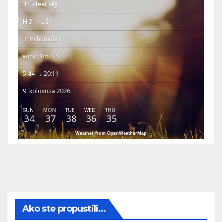
°
31
clear sky
H 31 • L 31
31% humidity
wind: 1m/s S
5:44 → 20:11
9. kolovoza 2026.
SUN
MON
TUE
WED
THU
34
37
38
36
35
Weather from OpenWeatherMap
Ako ste propustili...