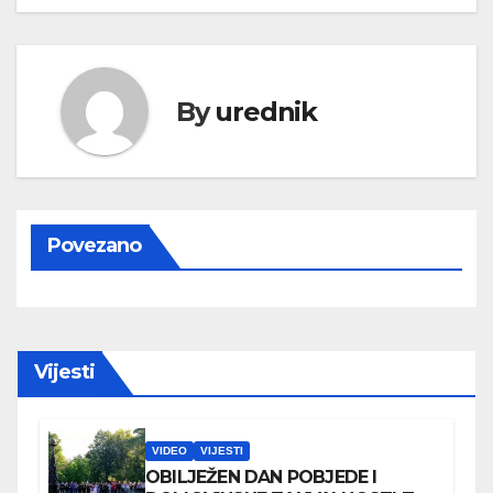
By
urednik
Povezano
Vijesti
VIDEO
VIJESTI
OBILJEŽEN DAN POBJEDE I