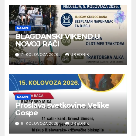
NAJAVE
BLAGDANSKI VIKEND U
NOVOJ RAČI
7. KOLOVOZA 2026.
UREDNIK
NAJAVE
Proslava svetkovine Velike
Gospe
6. KOLOVOZA 2026.
UREDNIK