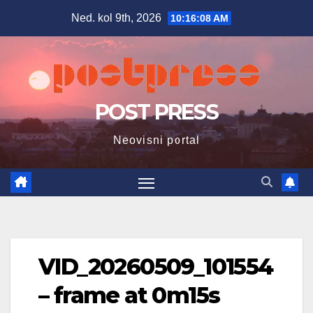
Skip
Ned. kol 9th, 2026
10:16:09 AM
to
content
POST PRESS
Neovisni portal
VID_20260509_101554
– frame at 0m15s