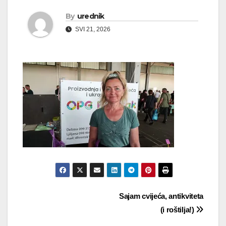
By
urednik
SVI 21, 2026
Navigacija
Sajam cvijeća, antikviteta
(i roštilja!)
objava