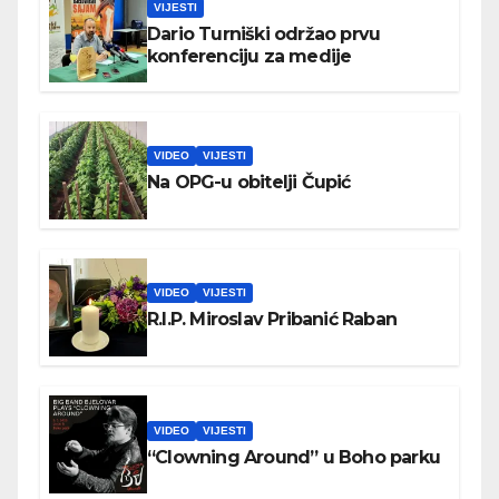
VIJESTI
Dario Turniški održao prvu
konferenciju za medije
VIDEO
VIJESTI
Na OPG-u obitelji Čupić
VIDEO
VIJESTI
R.I.P. Miroslav Pribanić Raban
VIDEO
VIJESTI
“Clowning Around” u Boho parku