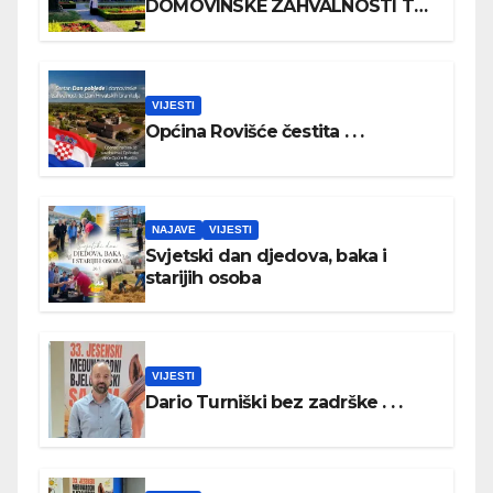
DOMOVINSKE ZAHVALNOSTI TE
DAN HRVATSKIH BRANITELJA
VIJESTI
Općina Rovišće čestita . . .
NAJAVE
VIJESTI
Svjetski dan djedova, baka i
starijih osoba
VIJESTI
Dario Turniški bez zadrške . . .