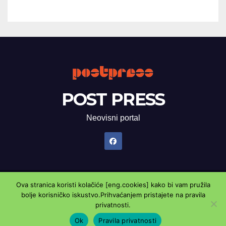
POST PRESS
Neovisni portal
Ova stranica koristi kolačiće [eng.cookies] kako bi vam pružila
Proudly powered by WordPress
|
Theme: Newsup by
Themeansar
.
bolje korisničko iskustvo.Prihvaćanjem pristajete na pravila
privatnosti.
Marketing oglasnik
Kontaktirajte nas
Pravila privatnosti
Ok
Pravila privatnosti