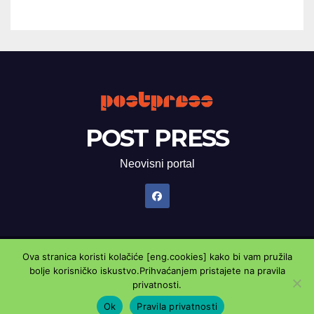
POST PRESS
Neovisni portal
Ova stranica koristi kolačiće [eng.cookies] kako bi vam pružila
Proudly powered by WordPress
|
Theme: Newsup by
Themeansar
.
bolje korisničko iskustvo.Prihvaćanjem pristajete na pravila
privatnosti.
Marketing oglasnik
Kontaktirajte nas
Pravila privatnosti
Ok
Pravila privatnosti