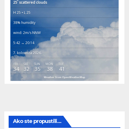
°
25
scattered clouds
H 25 • L 25
38% humidity
wind: 2m/s NNW
5:42 → 20:14
7. kolovoza 2026.
FRI
SAT
SUN
MON
TUE
34
32
35
38
41
Weather from OpenWeatherMap
Ako ste propustili...