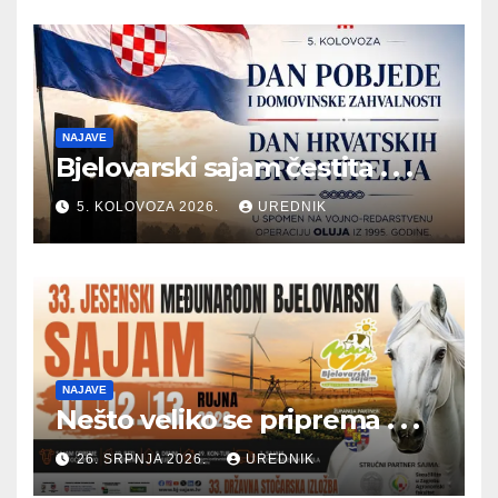
NAJAVE
Bjelovarski sajam čestita . . .
5. KOLOVOZA 2026.
UREDNIK
NAJAVE
Nešto veliko se priprema . . .
26. SRPNJA 2026.
UREDNIK