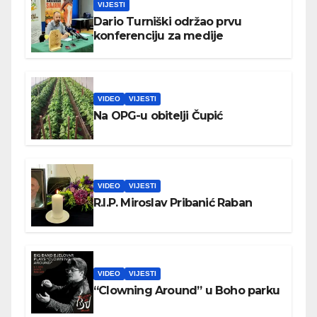
VIJESTI
Dario Turniški održao prvu
konferenciju za medije
VIDEO
VIJESTI
Na OPG-u obitelji Čupić
VIDEO
VIJESTI
R.I.P. Miroslav Pribanić Raban
VIDEO
VIJESTI
“Clowning Around” u Boho parku