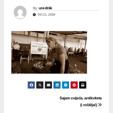
By
urednik
SVI 21, 2026
Navigacija
Sajam cvijeća, antikviteta
(i roštilja!)
objava