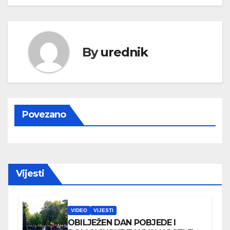
By
urednik
Povezano
Vijesti
VIDEO
VIJESTI
OBILJEŽEN DAN POBJEDE I