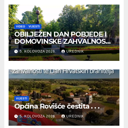
VIDEO
VIJESTI
OBILJEŽEN DAN POBJEDE I
DOMOVINSKE ZAHVALNOSTI
TE DAN HRVATSKIH
5. KOLOVOZA 2026.
UREDNIK
BRANITELJA
VIJESTI
Općina Rovišće čestita . . .
5. KOLOVOZA 2026.
UREDNIK