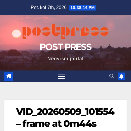
Skip
Pet. kol 7th, 2026
10:38:15 PM
to
content
POST PRESS
Neovisni portal
VID_20260509_101554
– frame at 0m44s