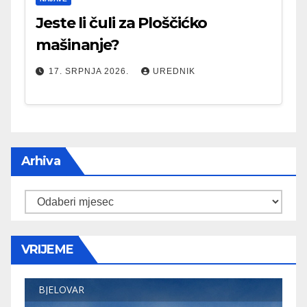
Jeste li čuli za Ploščićko
mašinanje?
17. SRPNJA 2026.
UREDNIK
Arhiva
Arhiva
VRIJEME
BJELOVAR