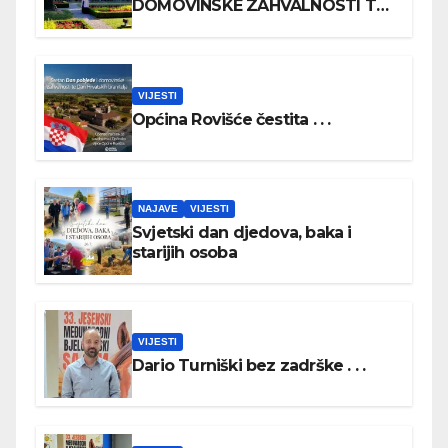
DOMOVINSKE ZAHVALNOSTI TE
DAN HRVATSKIH BRANITELJA
VIJESTI
Općina Rovišće čestita . . .
NAJAVE
VIJESTI
Svjetski dan djedova, baka i
starijih osoba
VIJESTI
Dario Turniški bez zadrške . . .