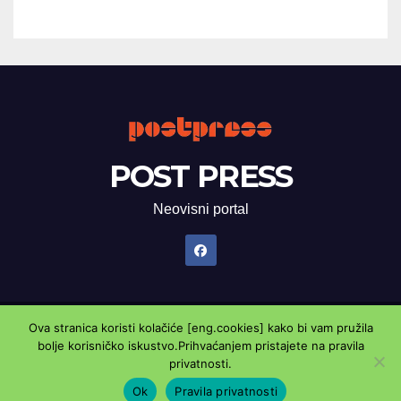
POST PRESS
Neovisni portal
Ova stranica koristi kolačiće [eng.cookies] kako bi vam pružila
Proudly powered by WordPress
|
Theme: Newsup by
Themeansar
.
bolje korisničko iskustvo.Prihvaćanjem pristajete na pravila
privatnosti.
Marketing oglasnik
Kontaktirajte nas
Pravila privatnosti
Ok
Pravila privatnosti