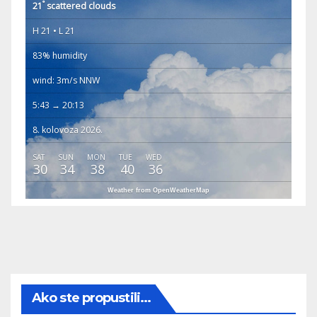
°
21
scattered clouds
H 21 • L 21
83% humidity
wind: 3m/s NNW
5:43 → 20:13
8. kolovoza 2026.
SAT
SUN
MON
TUE
WED
30
34
38
40
36
Weather from OpenWeatherMap
Ako ste propustili...