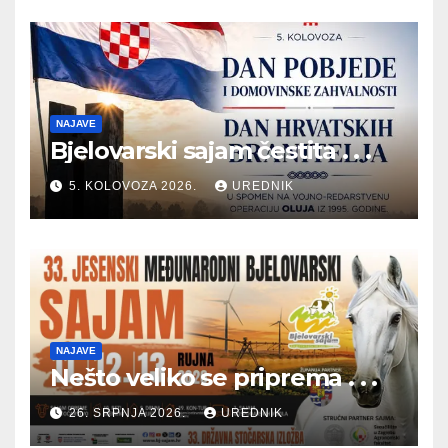
NAJAVE
Bjelovarski sajam čestita . . .
5. KOLOVOZA 2026.
UREDNIK
NAJAVE
Nešto veliko se priprema . . .
26. SRPNJA 2026.
UREDNIK