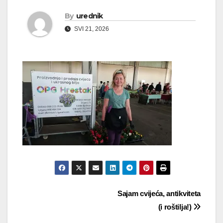
By
urednik
SVI 21, 2026
Navigacija
Sajam cvijeća, antikviteta
(i roštilja!)
objava