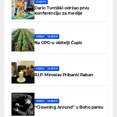
VIJESTI
Dario Turniški održao prvu
konferenciju za medije
VIDEO
VIJESTI
Na OPG-u obitelji Čupić
VIDEO
VIJESTI
R.I.P. Miroslav Pribanić Raban
VIDEO
VIJESTI
“Clowning Around” u Boho parku