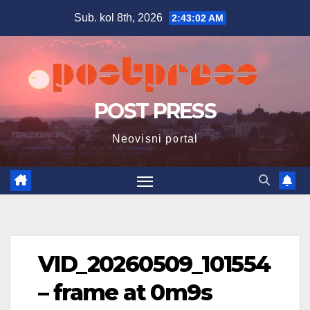
Skip
Sub. kol 8th, 2026
2:43:03 AM
to
content
POST PRESS
Neovisni portal
VID_20260509_101554
– frame at 0m9s