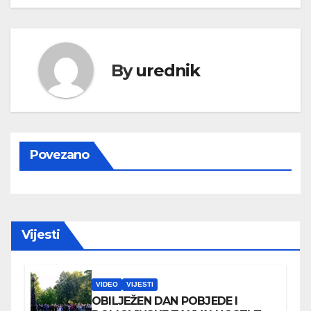
By
urednik
Povezano
Vijesti
VIDEO
VIJESTI
OBILJEŽEN DAN POBJEDE I