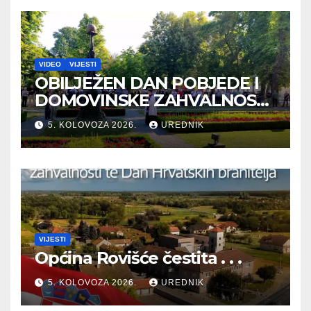
VIDEO
VIJESTI
OBILJEŽEN DAN POBJEDE I
DOMOVINSKE ZAHVALNOSTI
TE DAN HRVATSKIH
5. KOLOVOZA 2026.
UREDNIK
BRANITELJA
VIJESTI
Općina Rovišće čestita . . .
5. KOLOVOZA 2026.
UREDNIK