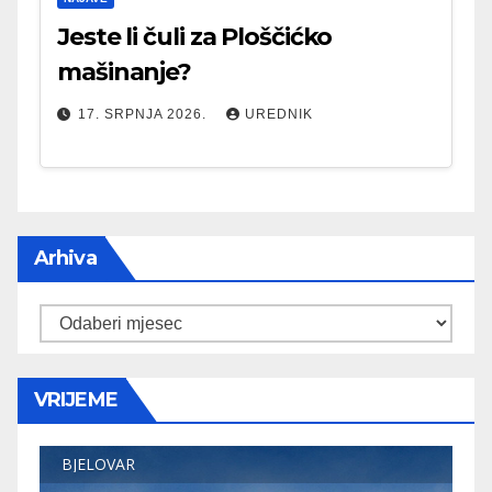
Jeste li čuli za Ploščićko
mašinanje?
17. SRPNJA 2026.
UREDNIK
Arhiva
Arhiva
VRIJEME
BJELOVAR