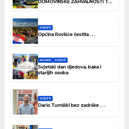
DOMOVINSKE ZAHVALNOSTI TE
DAN HRVATSKIH BRANITELJA
VIJESTI
Općina Rovišće čestita . . .
NAJAVE
VIJESTI
Svjetski dan djedova, baka i
starijih osoba
VIJESTI
Dario Turniški bez zadrške . . .