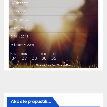
°
32
clear sky
H 32 • L 32
27% humidity
wind: 1m/s S
5:44 → 20:11
9. kolovoza 2026.
SUN
MON
TUE
WED
THU
34
37
38
36
35
Weather from OpenWeatherMap
Ako ste propustili...