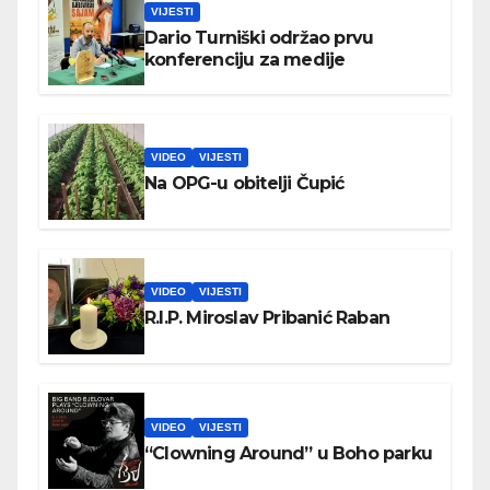
VIJESTI
Dario Turniški održao prvu
konferenciju za medije
VIDEO
VIJESTI
Na OPG-u obitelji Čupić
VIDEO
VIJESTI
R.I.P. Miroslav Pribanić Raban
VIDEO
VIJESTI
“Clowning Around” u Boho parku