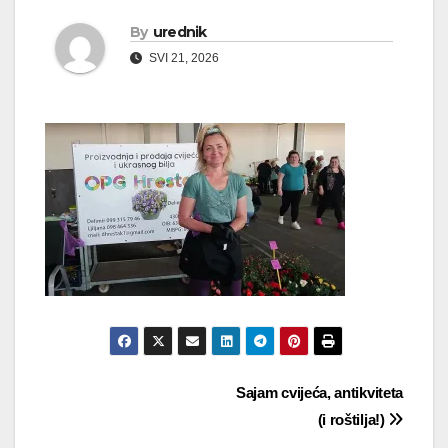
By
urednik
SVI 21, 2026
Navigacija
Sajam cvijeća, antikviteta
(i roštilja!)
objava