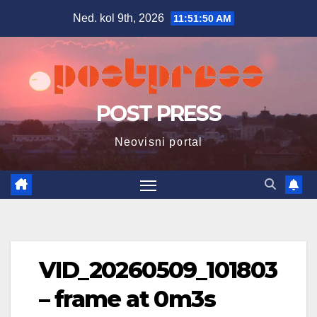
Skip
Ned. kol 9th, 2026
11:51:51 AM
to
content
POST PRESS
Neovisni portal
VID_20260509_101803
– frame at 0m3s