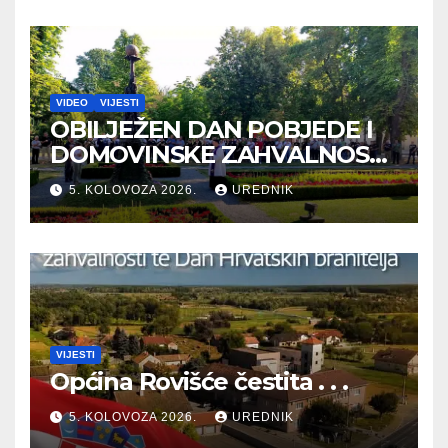
VIDEO
VIJESTI
OBILJEŽEN DAN POBJEDE I
DOMOVINSKE ZAHVALNOSTI
TE DAN HRVATSKIH
5. KOLOVOZA 2026.
UREDNIK
BRANITELJA
VIJESTI
Općina Rovišće čestita . . .
5. KOLOVOZA 2026.
UREDNIK