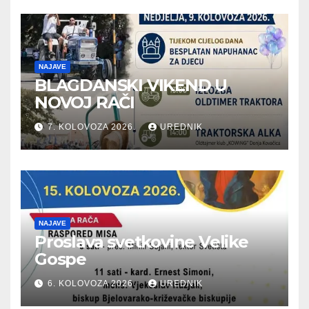
NAJAVE
BLAGDANSKI VIKEND U
NOVOJ RAČI
7. KOLOVOZA 2026.
UREDNIK
NAJAVE
Proslava svetkovine Velike
Gospe
6. KOLOVOZA 2026.
UREDNIK