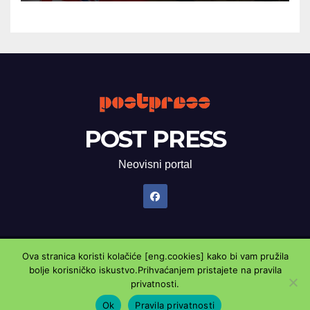
POST PRESS
Neovisni portal
Ova stranica koristi kolačiće [eng.cookies] kako bi vam pružila
Proudly powered by WordPress
|
Theme: Newsup by
Themeansar
.
bolje korisničko iskustvo.Prihvaćanjem pristajete na pravila
privatnosti.
Marketing oglasnik
Kontaktirajte nas
Pravila privatnosti
Ok
Pravila privatnosti