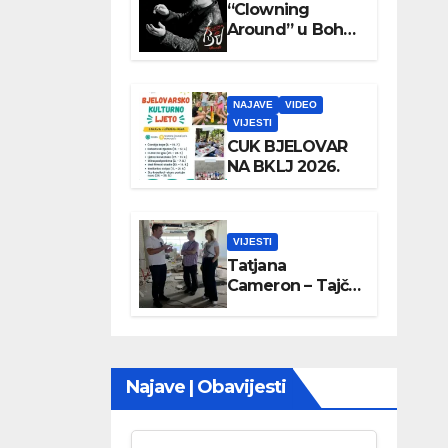
“Clowning
Around” u Boho
parku
NAJAVE
VIDEO
VIJESTI
CUK BJELOVAR
NA BKLJ 2026.
VIJESTI
Tatjana
Cameron – Tajči
posjetila
Wellovar
Najave | Obavijesti