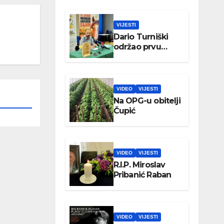
VIJESTI
Dario Turniški
održao prvu
konferenciju za
medije
VIDEO
VIJESTI
Na OPG-u obitelji
Čupić
VIDEO
VIJESTI
R.I.P. Miroslav
Pribanić Raban
VIDEO
VIJESTI