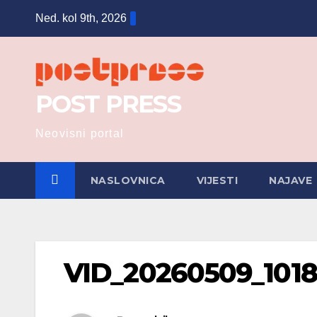
Skip
Ned. kol 9th, 2026
to
content
POST PRESS
Neovisni portal
NASLOVNICA
VIJESTI
NAJAVE
VID_20260509_1018