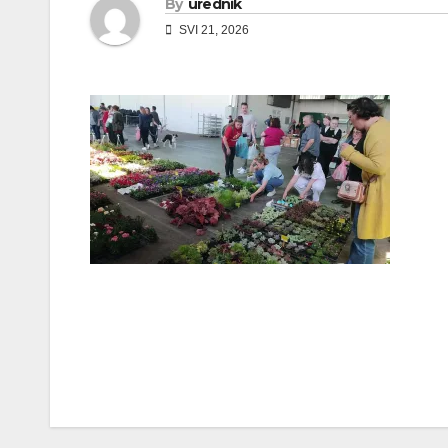
By
urednik
SVI 21, 2026
Navigacija
objava