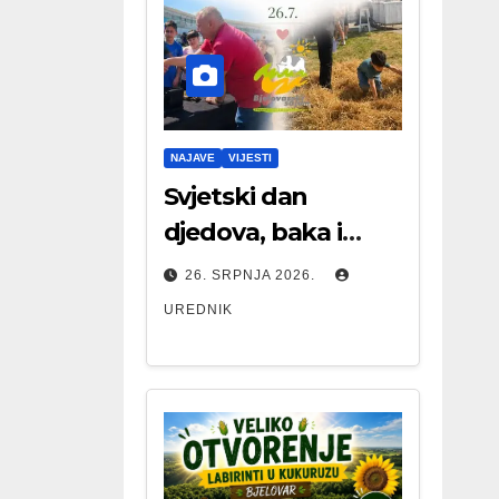
NAJAVE
VIJESTI
Svjetski dan
djedova, baka i
starijih osoba
26. SRPNJA 2026.
UREDNIK