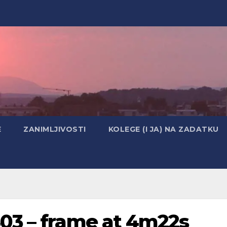
E
ZANIMLJIVOSTI
KOLEGE (I JA) NA ZADATKU
03 – frame at 4m22s