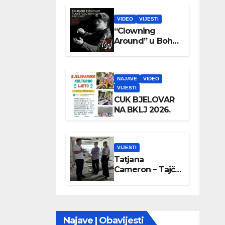
VIDEO
VIJESTI
“Clowning
Around” u Boho
parku
NAJAVE
VIDEO
VIJESTI
CUK BJELOVAR
NA BKLJ 2026.
VIJESTI
Tatjana
Cameron – Tajči
posjetila
Wellovar
Najave | Obavijesti