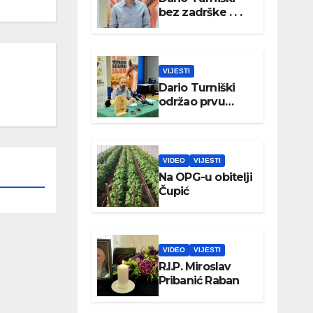
bez zadrške . . .
VIJESTI
Dario Turniški
održao prvu
konferenciju za
medije
VIDEO
VIJESTI
Na OPG-u obitelji
Čupić
VIDEO
VIJESTI
R.I.P. Miroslav
Pribanić Raban