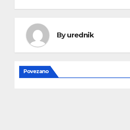
objava
By
urednik
Povezano