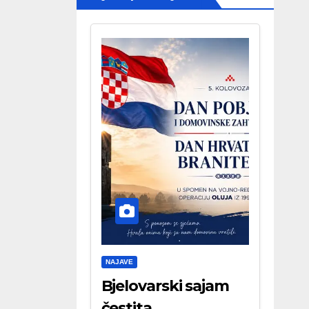
NAJAVE
Bjelovarski sajam
čestita . . .