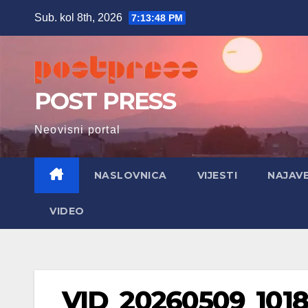
Skip
Sub. kol 8th, 2026
7:13:50 PM
to
content
POST PRESS
Neovisni portal
NASLOVNICA
VIJESTI
NAJAV
VIDEO
VID_20260509_1018