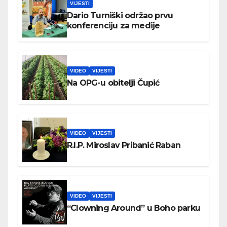
VIJESTI
Dario Turniški održao prvu
konferenciju za medije
VIDEO
VIJESTI
Na OPG-u obitelji Čupić
VIDEO
VIJESTI
R.I.P. Miroslav Pribanić Raban
VIDEO
VIJESTI
“Clowning Around” u Boho parku