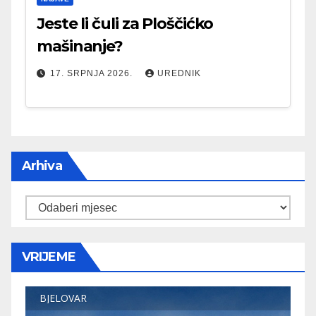
Jeste li čuli za Ploščićko
mašinanje?
17. SRPNJA 2026.
UREDNIK
Arhiva
Arhiva
VRIJEME
BJELOVAR