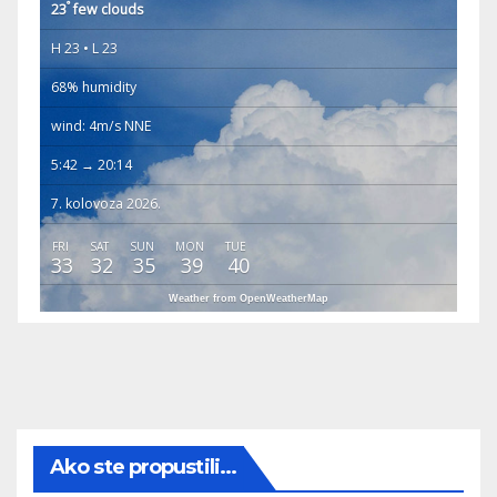
°
23
few clouds
H 23 • L 23
68% humidity
wind: 4m/s NNE
5:42 → 20:14
7. kolovoza 2026.
FRI
SAT
SUN
MON
TUE
33
32
35
39
40
Weather from OpenWeatherMap
Ako ste propustili...