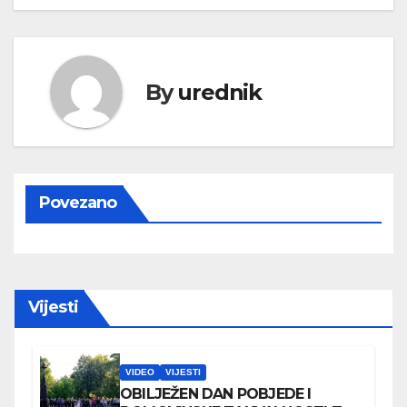
By
urednik
Povezano
Vijesti
VIDEO
VIJESTI
OBILJEŽEN DAN POBJEDE I