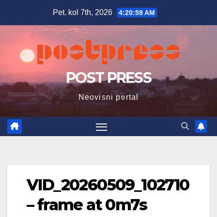
Skip
Pet. kol 7th, 2026
4:21:00 AM
to
content
POST PRESS
Neovisni portal
VID_20260509_102710
– frame at 0m7s