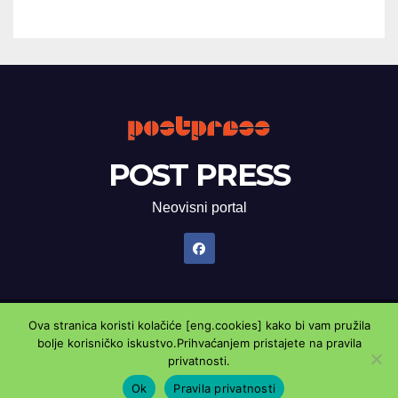
POST PRESS
Neovisni portal
Ova stranica koristi kolačiće [eng.cookies] kako bi vam pružila
Proudly powered by WordPress
|
Theme: Newsup by
Themeansar
.
bolje korisničko iskustvo.Prihvaćanjem pristajete na pravila
privatnosti.
Marketing oglasnik
Kontaktirajte nas
Pravila privatnosti
Ok
Pravila privatnosti