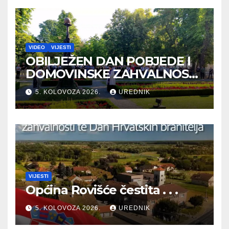
VIDEO
VIJESTI
OBILJEŽEN DAN POBJEDE I
DOMOVINSKE ZAHVALNOSTI
TE DAN HRVATSKIH
5. KOLOVOZA 2026.
UREDNIK
BRANITELJA
VIJESTI
Općina Rovišće čestita . . .
5. KOLOVOZA 2026.
UREDNIK