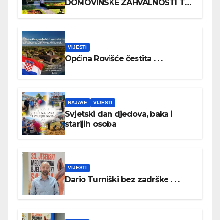
DOMOVINSKE ZAHVALNOSTI TE
DAN HRVATSKIH BRANITELJA
VIJESTI
Općina Rovišće čestita . . .
NAJAVE
VIJESTI
Svjetski dan djedova, baka i
starijih osoba
VIJESTI
Dario Turniški bez zadrške . . .