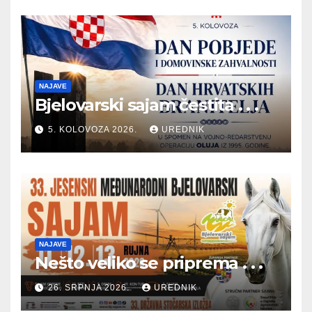
NAJAVE
Bjelovarski sajam čestita . . .
5. KOLOVOZA 2026.
UREDNIK
NAJAVE
Nešto veliko se priprema . . .
26. SRPNJA 2026.
UREDNIK