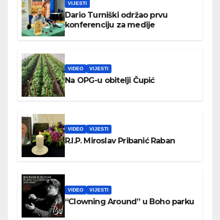
VIJESTI
Dario Turniški održao prvu
konferenciju za medije
VIDEO
VIJESTI
Na OPG-u obitelji Čupić
VIDEO
VIJESTI
R.I.P. Miroslav Pribanić Raban
VIDEO
VIJESTI
“Clowning Around” u Boho parku