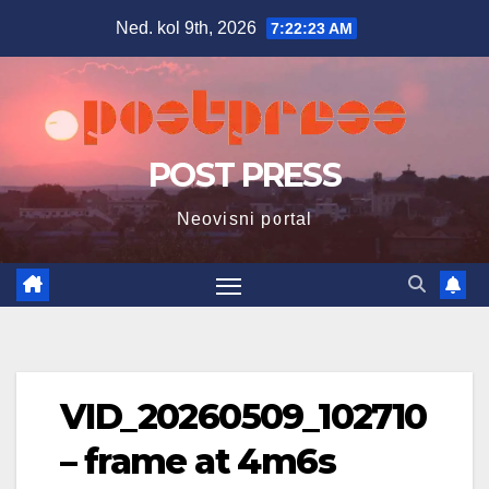
Skip
Ned. kol 9th, 2026
7:22:24 AM
to
content
POST PRESS
Neovisni portal
VID_20260509_102710
– frame at 4m6s