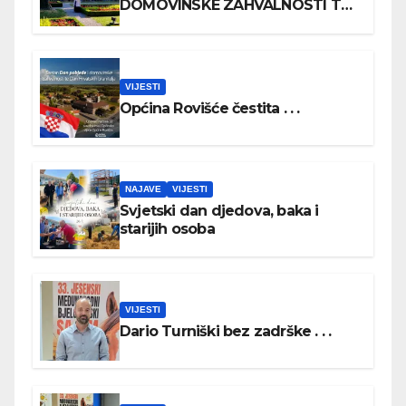
DOMOVINSKE ZAHVALNOSTI TE
DAN HRVATSKIH BRANITELJA
VIJESTI
Općina Rovišće čestita . . .
NAJAVE
VIJESTI
Svjetski dan djedova, baka i
starijih osoba
VIJESTI
Dario Turniški bez zadrške . . .