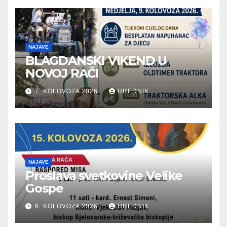
NAJAVE
BLAGDANSKI VIKEND U
NOVOJ RAČI
7. KOLOVOZA 2026.
UREDNIK
NAJAVE
Proslava svetkovine Velike
Gospe
6. KOLOVOZA 2026.
UREDNIK