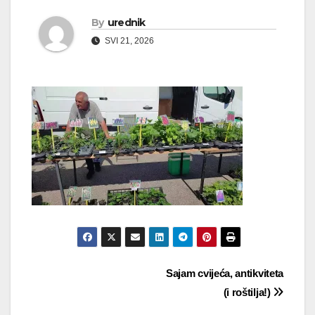
By
urednik
SVI 21, 2026
Navigacija
Sajam cvijeća, antikviteta
(i roštilja!)
objava