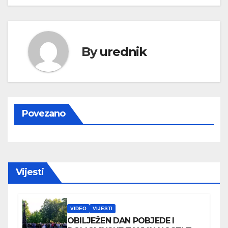
By
urednik
Povezano
Vijesti
VIDEO
VIJESTI
OBILJEŽEN DAN POBJEDE I