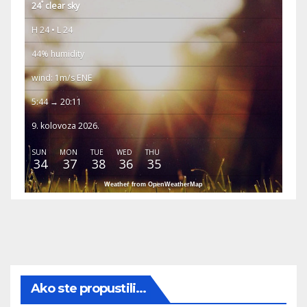
°
24
clear sky
H 24 • L 24
44% humidity
wind: 1m/s ENE
5:44 → 20:11
9. kolovoza 2026.
SUN
MON
TUE
WED
THU
34
37
38
36
35
Weather from OpenWeatherMap
Ako ste propustili...