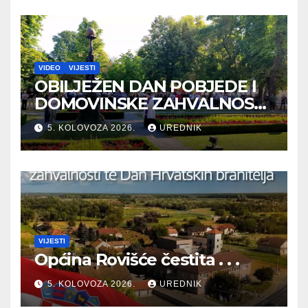
VIDEO
VIJESTI
OBILJEŽEN DAN POBJEDE I
DOMOVINSKE ZAHVALNOSTI
TE DAN HRVATSKIH
5. KOLOVOZA 2026.
UREDNIK
BRANITELJA
VIJESTI
Općina Rovišće čestita . . .
5. KOLOVOZA 2026.
UREDNIK