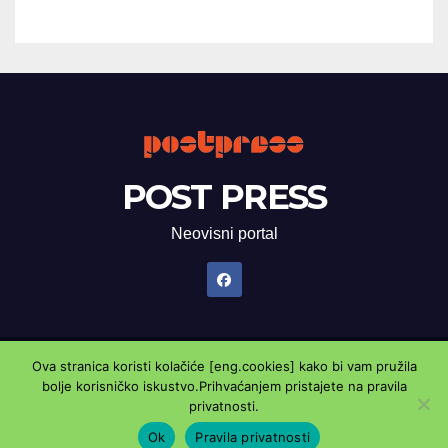
POST PRESS
Neovisni portal
Ova stranica koristi kolačiće [eng.cookies] kako bi vam pružila
Proudly powered by WordPress
|
Theme: Newsup by
Themeansar
.
bolje korisničko iskustvo.Prihvaćanjem pristajete na pravila
privatnosti.
Marketing oglasnik
Kontaktirajte nas
Pravila privatnosti
Ok
Pravila privatnosti