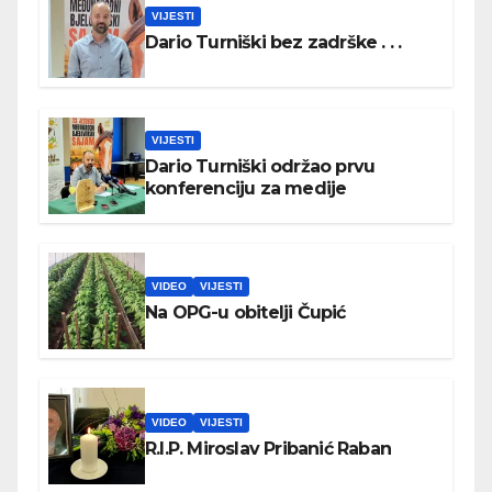
VIJESTI
Dario Turniški bez zadrške . . .
VIJESTI
Dario Turniški održao prvu
konferenciju za medije
VIDEO
VIJESTI
Na OPG-u obitelji Čupić
VIDEO
VIJESTI
R.I.P. Miroslav Pribanić Raban