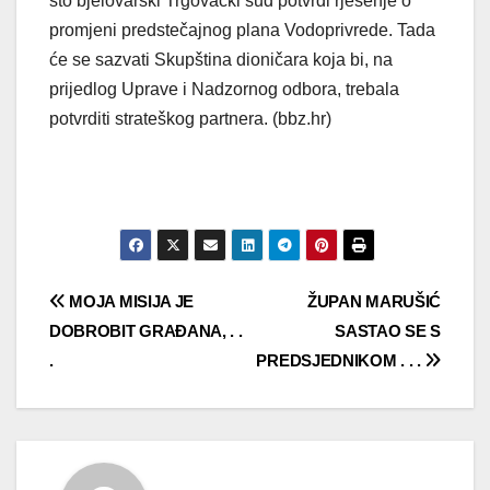
što bjelovarski Trgovački sud potvrdi rješenje o
promjeni predstečajnog plana Vodoprivrede. Tada
će se sazvati Skupština dioničara koja bi, na
prijedlog Uprave i Nadzornog odbora, trebala
potvrditi strateškog partnera. (bbz.hr)
Navigacija
MOJA MISIJA JE
ŽUPAN MARUŠIĆ
DOBROBIT GRAĐANA, . .
SASTAO SE S
objava
.
PREDSJEDNIKOM . . .