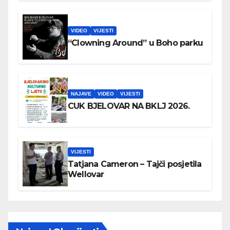
VIDEO
VIJESTI
“Clowning Around” u Boho parku
NAJAVE
VIDEO
VIJESTI
CUK BJELOVAR NA BKLJ 2026.
VIJESTI
Tatjana Cameron – Tajči posjetila
Wellovar