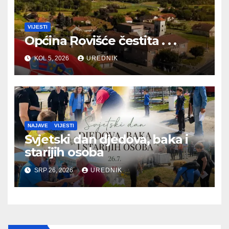
VIJESTI
Općina Rovišće čestita . . .
KOL 5, 2026
UREDNIK
NAJAVE
VIJESTI
Svjetski dan djedova, baka i
starijih osoba
SRP 26, 2026
UREDNIK