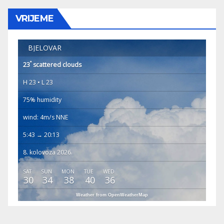
VRIJEME
BJELOVAR
°
23
scattered clouds
H 23 • L 23
75% humidity
wind: 4m/s NNE
5:43 → 20:13
8. kolovoza 2026.
SAT
SUN
MON
TUE
WED
30
34
38
40
36
Weather from OpenWeatherMap