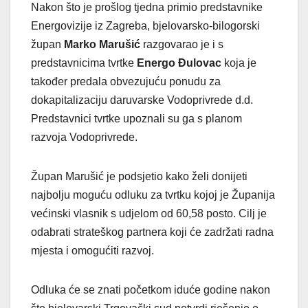
Nakon što je prošlog tjedna primio predstavnike
Energovizije iz Zagreba, bjelovarsko-bilogorski
župan
Marko Marušić
razgovarao je i s
predstavnicima tvrtke
Energo Đulovac
koja je
također predala obvezujuću ponudu za
dokapitalizaciju daruvarske Vodoprivrede d.d.
Predstavnici tvrtke upoznali su ga s planom
razvoja Vodoprivrede.
Župan Marušić je podsjetio kako želi donijeti
najbolju moguću odluku za tvrtku kojoj je Županija
većinski vlasnik s udjelom od 60,58 posto. Cilj je
odabrati strateškog partnera koji će zadržati radna
mjesta i omogućiti razvoj.
Odluka će se znati početkom iduće godine nakon