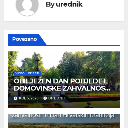
By
urednik
Povezano
VIDEO
VIJESTI
OBILJEŽEN DAN POBJEDE I
DOMOVINSKE ZAHVALNOSTI
TE DAN HRVATSKIH
KOL 5, 2026
UREDNIK
BRANITELJA