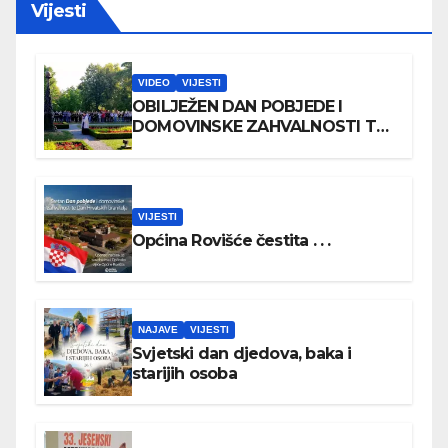
Vijesti
VIDEO
VIJESTI
OBILJEŽEN DAN POBJEDE I
DOMOVINSKE ZAHVALNOSTI TE
DAN HRVATSKIH BRANITELJA
VIJESTI
Općina Rovišće čestita . . .
NAJAVE
VIJESTI
Svjetski dan djedova, baka i
starijih osoba