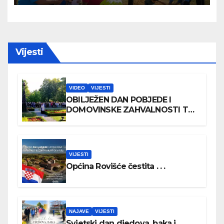
Vijesti
VIDEO
VIJESTI
OBILJEŽEN DAN POBJEDE I
DOMOVINSKE ZAHVALNOSTI TE
DAN HRVATSKIH BRANITELJA
VIJESTI
Općina Rovišće čestita . . .
NAJAVE
VIJESTI
Svjetski dan djedova, baka i