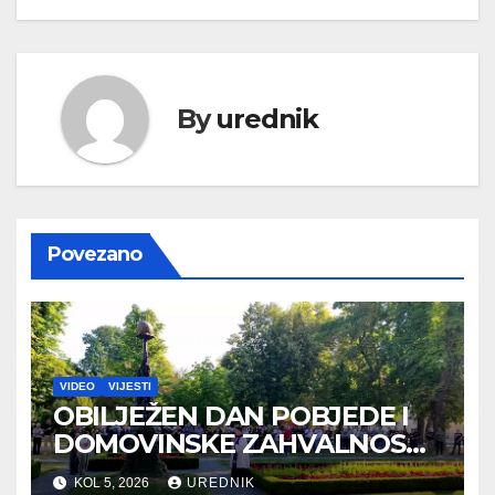
By
urednik
Povezano
VIDEO
VIJESTI
OBILJEŽEN DAN POBJEDE I
DOMOVINSKE ZAHVALNOSTI
TE DAN HRVATSKIH
KOL 5, 2026
UREDNIK