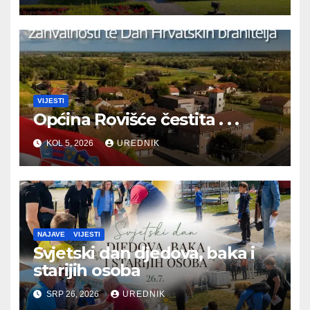
BRANITELJA
VIJESTI
Općina Rovišće čestita . . .
KOL 5, 2026
UREDNIK
NAJAVE
VIJESTI
Svjetski dan djedova, baka i
starijih osoba
SRP 26, 2026
UREDNIK