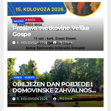
NAJAVE
Proslava svetkovine Velike
Gospe
6. KOLOVOZA 2026.
UREDNIK
VIDEO
VIJESTI
OBILJEŽEN DAN POBJEDE I
DOMOVINSKE ZAHVALNOSTI
TE DAN HRVATSKIH
5. KOLOVOZA 2026.
UREDNIK
BRANITELJA