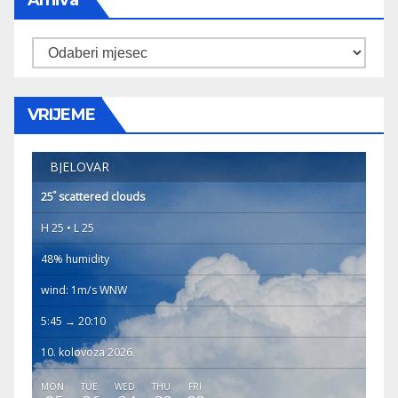
Arhiva
Arhiva
VRIJEME
BJELOVAR
°
25
scattered clouds
H 25 • L 25
48% humidity
wind: 1m/s WNW
5:45 → 20:10
10. kolovoza 2026.
MON
TUE
WED
THU
FRI