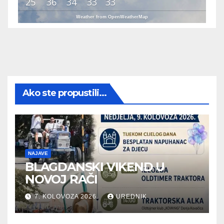
25
36
34
33
33
Weather from OpenWeatherMap
Ako ste propustili...
NAJAVE
BLAGDANSKI VIKEND U
NOVOJ RAČI
7. KOLOVOZA 2026.
UREDNIK