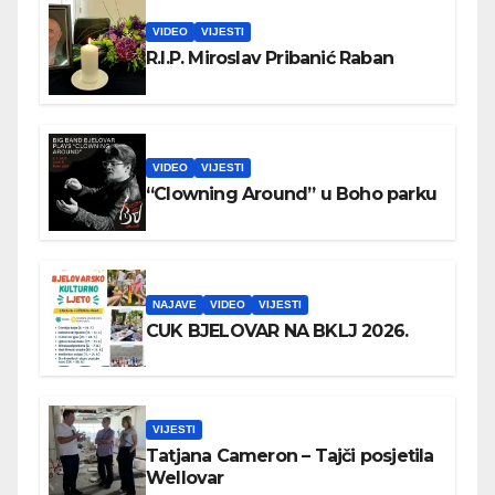
VIDEO
VIJESTI
R.I.P. Miroslav Pribanić Raban
VIDEO
VIJESTI
“Clowning Around” u Boho parku
NAJAVE
VIDEO
VIJESTI
CUK BJELOVAR NA BKLJ 2026.
VIJESTI
Tatjana Cameron – Tajči posjetila
Wellovar