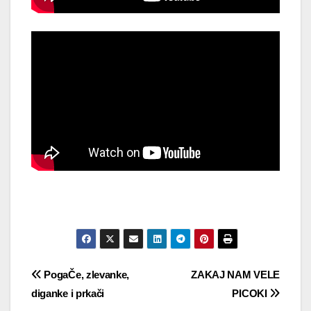
Navigacija
PogaČe, zlevanke,
ZAKAJ NAM VELE
diganke i prkači
PICOKI
objava