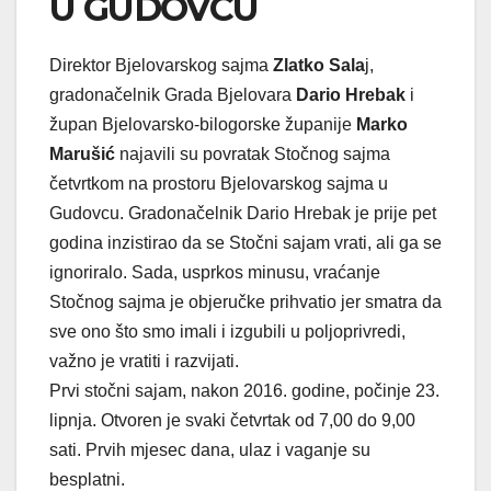
U GUDOVCU
Direktor Bjelovarskog sajma
Zlatko Sala
j,
gradonačelnik Grada Bjelovara
Dario Hrebak
i
župan Bjelovarsko-bilogorske županije
Marko
Marušić
najavili su povratak Stočnog sajma
četvrtkom na prostoru Bjelovarskog sajma u
Gudovcu. Gradonačelnik Dario Hrebak je prije pet
godina inzistirao da se Stočni sajam vrati, ali ga se
ignoriralo. Sada, usprkos minusu, vraćanje
Stočnog sajma je objeručke prihvatio jer smatra da
sve ono što smo imali i izgubili u poljoprivredi,
važno je vratiti i razvijati.
Prvi stočni sajam, nakon 2016. godine, počinje 23.
lipnja. Otvoren je svaki četvrtak od 7,00 do 9,00
sati. Prvih mjesec dana, ulaz i vaganje su
besplatni.