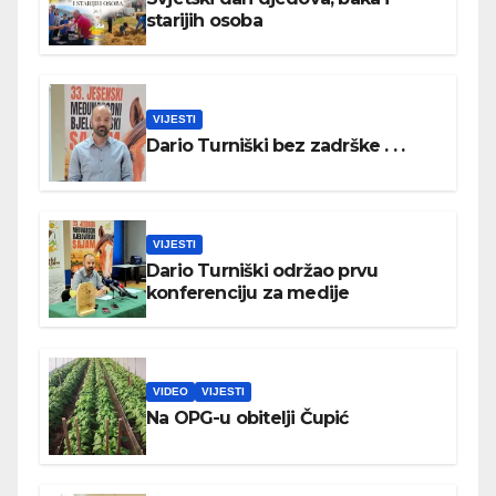
starijih osoba
VIJESTI
Dario Turniški bez zadrške . . .
VIJESTI
Dario Turniški održao prvu
konferenciju za medije
VIDEO
VIJESTI
Na OPG-u obitelji Čupić