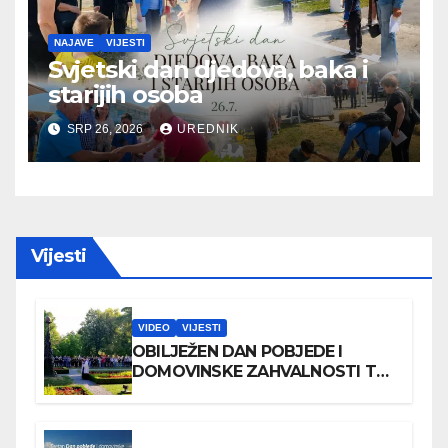
NAJAVE
VIJESTI
Svjetski dan djedova, baka i
starijih osoba
SRP 26, 2026
UREDNIK
Vijesti
VIDEO
VIJESTI
OBILJEŽEN DAN POBJEDE I
DOMOVINSKE ZAHVALNOSTI TE
DAN HRVATSKIH BRANITELJA