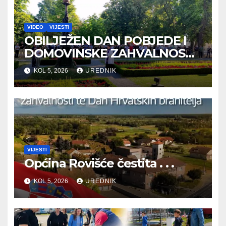
VIDEO
VIJESTI
OBILJEŽEN DAN POBJEDE I
DOMOVINSKE ZAHVALNOSTI
TE DAN HRVATSKIH
KOL 5, 2026
UREDNIK
BRANITELJA
VIJESTI
Općina Rovišće čestita . . .
KOL 5, 2026
UREDNIK