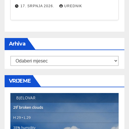
17. SRPNJA 2026.
UREDNIK
Arhiva
Arhiva
VRIJEME
BJELOVAR
°
29
broken clouds
H 29 • L 29
38% humidity