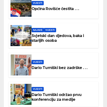
VIJESTI
Općina Rovišće čestita . . .
NAJAVE
VIJESTI
Svjetski dan djedova, baka i
starijih osoba
VIJESTI
Dario Turniški bez zadrške . . .
VIJESTI
Dario Turniški održao prvu
konferenciju za medije