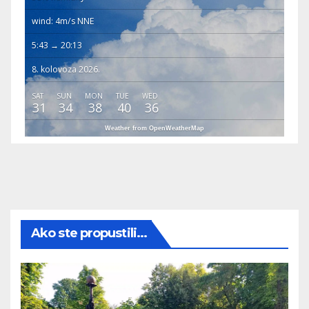
wind: 4m/s NNE
5:43 → 20:13
8. kolovoza 2026.
SAT
SUN
MON
TUE
WED
31
34
38
40
36
Weather from OpenWeatherMap
Ako ste propustili...