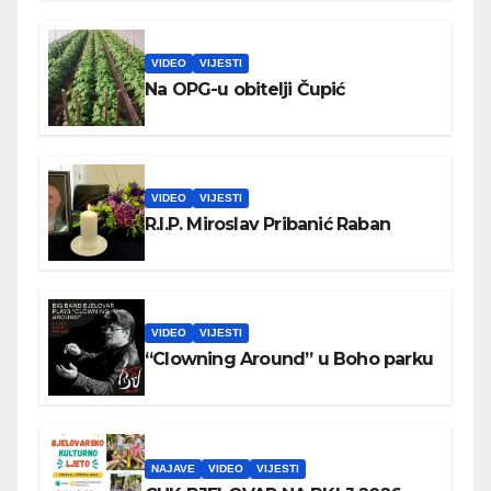
VIDEO
VIJESTI
Na OPG-u obitelji Čupić
VIDEO
VIJESTI
R.I.P. Miroslav Pribanić Raban
VIDEO
VIJESTI
“Clowning Around” u Boho parku
NAJAVE
VIDEO
VIJESTI