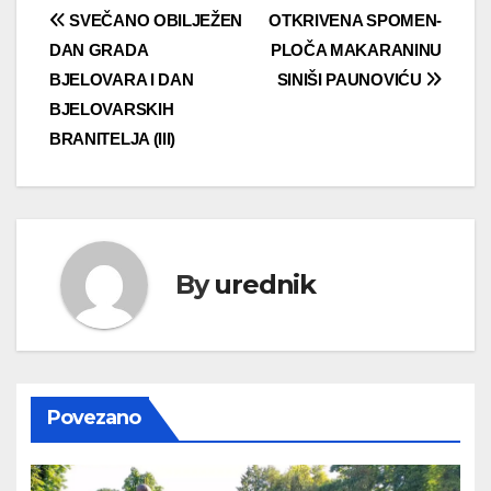
Navigacija
SVEČANO OBILJEŽEN
OTKRIVENA SPOMEN-
DAN GRADA
PLOČA MAKARANINU
objava
BJELOVARA I DAN
SINIŠI PAUNOVIĆU
BJELOVARSKIH
BRANITELJA (III)
By
urednik
Povezano