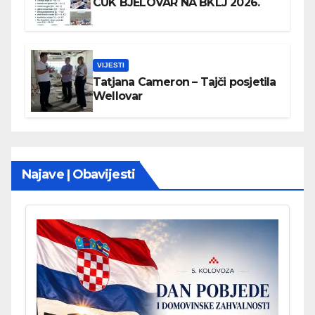
CUK BJELOVAR NA BKLJ 2026.
VIJESTI
Tatjana Cameron – Tajči posjetila
Wellovar
Najave | Obavijesti