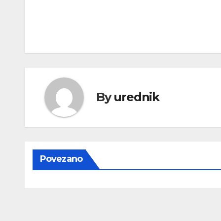
Navigacija
objava
By
urednik
Povezano