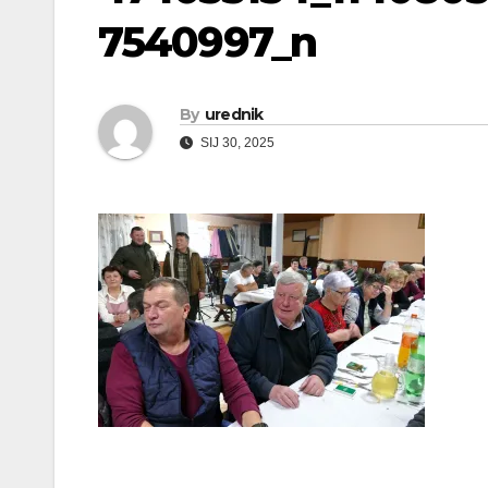
7540997_n
By
urednik
SIJ 30, 2025