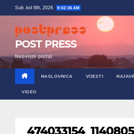
Skip
Sub. kol 8th, 2026
9:02:37 AM
to
content
POST PRESS
Neovisni portal
NASLOVNICA
VIJESTI
NAJAV
VIDEO
474033154_114080