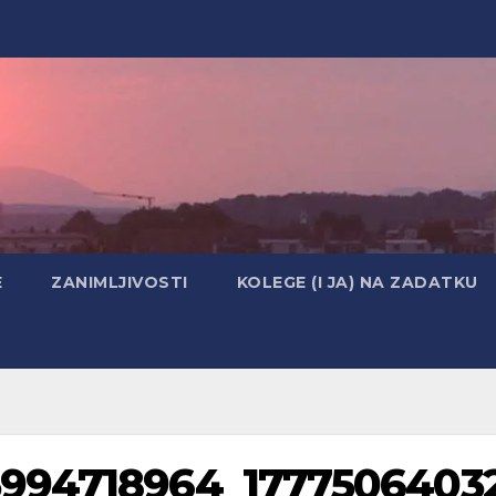
E
ZANIMLJIVOSTI
KOLEGE (I JA) NA ZADATKU
5994718964_1777506403