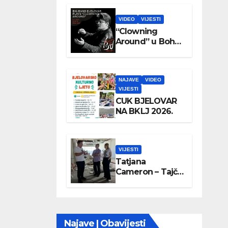
VIDEO
VIJESTI
“Clowning
Around” u Boho
parku
NAJAVE
VIDEO
VIJESTI
CUK BJELOVAR
NA BKLJ 2026.
VIJESTI
Tatjana
Cameron – Tajči
posjetila
Wellovar
Najave | Obavijesti