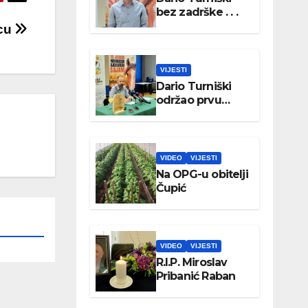
bez zadrške . . .
vcu
VIJESTI
Dario Turniški
održao prvu
konferenciju za
medije
VIDEO
VIJESTI
Na OPG-u obitelji
Čupić
VIDEO
VIJESTI
R.I.P. Miroslav
Pribanić Raban