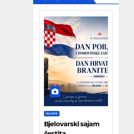
NAJAVE
Bjelovarski sajam
čestita . . .