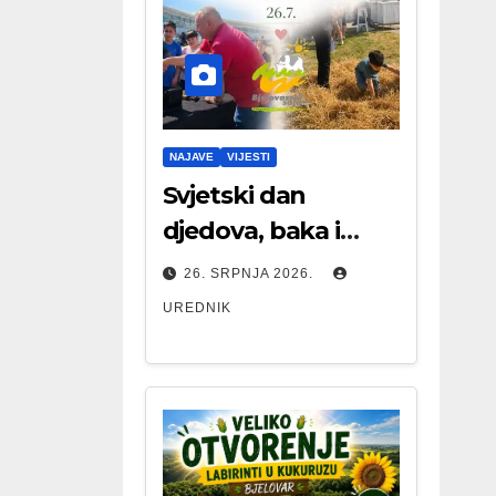
NAJAVE
VIJESTI
Svjetski dan
djedova, baka i
starijih osoba
26. SRPNJA 2026.
UREDNIK