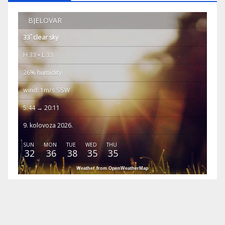
BJELOVAR
°
33
clear sky
H 33 • L 33
26% humidity
wind: 1m/s SSW
5:44 → 20:11
9. kolovoza 2026.
SUN
MON
TUE
WED
THU
32
36
38
35
35
Weather from OpenWeatherMap