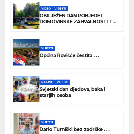
VIDEO
VIJESTI
OBILJEŽEN DAN POBJEDE I
DOMOVINSKE ZAHVALNOSTI TE
DAN HRVATSKIH BRANITELJA
VIJESTI
Općina Rovišće čestita . . .
NAJAVE
VIJESTI
Svjetski dan djedova, baka i
starijih osoba
VIJESTI
Dario Turniški bez zadrške . . .