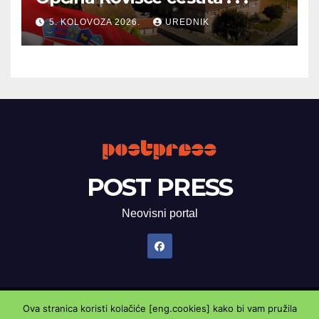
5. KOLOVOZA 2026.
UREDNIK
POST PRESS
Neovisni portal
Ova stranica koristi kolačiće [eng.cookies] kako bi vam pružila
Proudly powered by WordPress
|
Theme: Newsup by
Themeansar
.