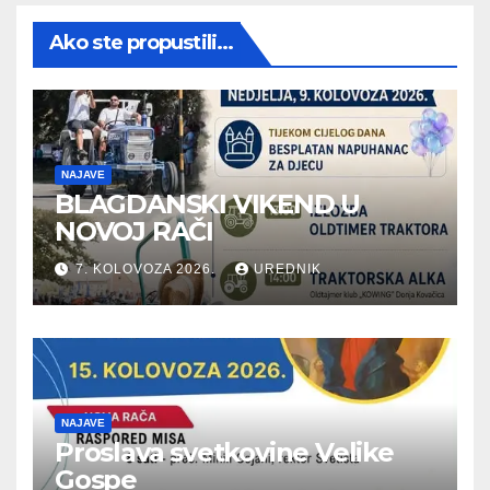
Ako ste propustili...
NAJAVE
BLAGDANSKI VIKEND U
NOVOJ RAČI
7. KOLOVOZA 2026.
UREDNIK
NAJAVE
Proslava svetkovine Velike
Gospe