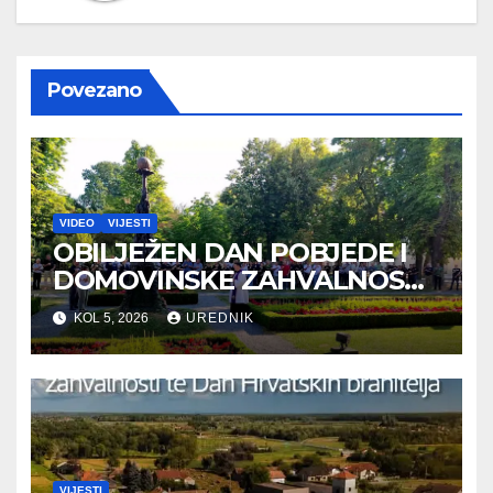
Povezano
VIDEO
VIJESTI
OBILJEŽEN DAN POBJEDE I
DOMOVINSKE ZAHVALNOSTI
TE DAN HRVATSKIH
KOL 5, 2026
UREDNIK
BRANITELJA
VIJESTI