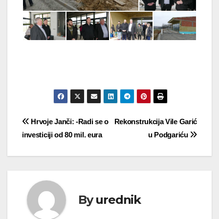
Navigacija
Hrvoje Janči: -Radi se o
Rekonstrukcija Vile Garić
investiciji od 80 mil. eura
u Podgariću
objava
By
urednik