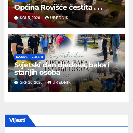
Općina Rovišće čestita . . .
KOL 5, 2026
UREDNIK
NAJAVE
VIJESTI
Svjetski dan djedova, baka i
starijih osoba
SRP 26, 2026
UREDNIK
Vijesti