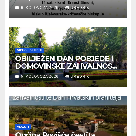
6. KOLOVOZA 2026.
UREDNIK
VIDEO
VIJESTI
OBILJEŽEN DAN POBJEDE I
DOMOVINSKE ZAHVALNOSTI
TE DAN HRVATSKIH
5. KOLOVOZA 2026.
UREDNIK
BRANITELJA
VIJESTI
Općina Rovišće čestita . . .