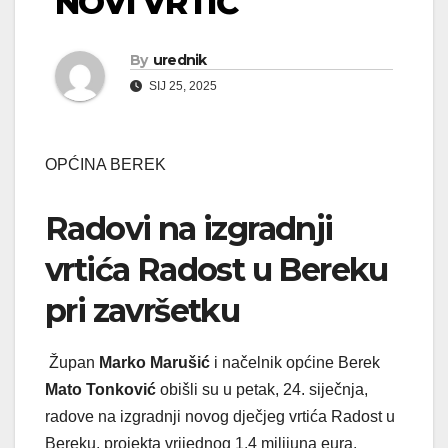
NOVI VRTIĆ
By
urednik
SIJ 25, 2025
OPĆINA BEREK
Radovi na izgradnji
vrtića Radost u Bereku
pri završetku
Župan
Marko Marušić
i načelnik općine Berek
Mato Tonković
obišli su u petak, 24. siječnja,
radove na izgradnji novog dječjeg vrtića Radost u
Bereku, projekta vrijednog 1,4 milijuna eura.