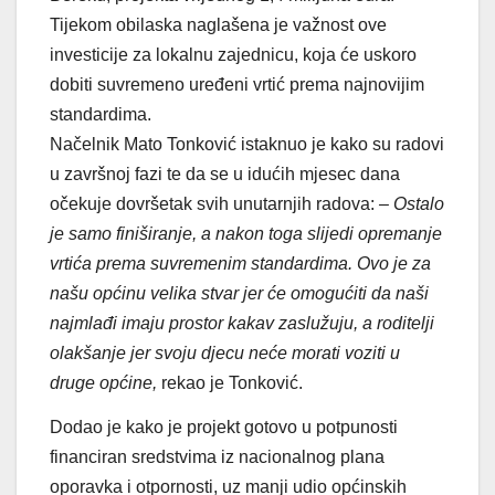
Tijekom obilaska naglašena je važnost ove
investicije za lokalnu zajednicu, koja će uskoro
dobiti suvremeno uređeni vrtić prema najnovijim
standardima.
Načelnik Mato Tonković istaknuo je kako su radovi
u završnoj fazi te da se u idućih mjesec dana
očekuje dovršetak svih unutarnjih radova:
– Ostalo
je samo finiširanje, a nakon toga slijedi opremanje
vrtića prema suvremenim standardima. Ovo je za
našu općinu velika stvar jer će omogućiti da naši
najmlađi imaju prostor kakav zaslužuju, a roditelji
olakšanje jer svoju djecu neće morati voziti u
druge općine,
rekao je Tonković.
Dodao je kako je projekt gotovo u potpunosti
financiran sredstvima iz nacionalnog plana
oporavka i otpornosti, uz manji udio općinskih