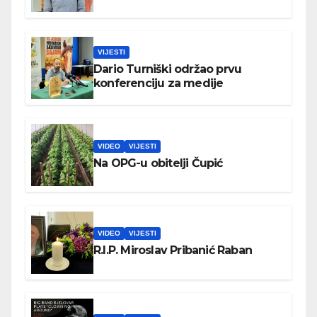
VIJESTI
Dario Turniški održao prvu
konferenciju za medije
VIDEO
VIJESTI
Na OPG-u obitelji Čupić
VIDEO
VIJESTI
R.I.P. Miroslav Pribanić Raban