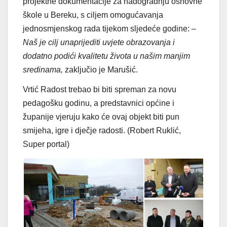
projektne dokumentacije za nadogradnju osnovne
škole u Bereku, s ciljem omogućavanja
jednosmjenskog rada tijekom sljedeće godine:
–
Naš je cilj unaprijediti uvjete obrazovanja i
dodatno podići kvalitetu života u našim manjim
sredinama,
zaključio je Marušić.
Vrtić Radost trebao bi biti spreman za novu
pedagošku godinu, a predstavnici općine i
županije vjeruju kako će ovaj objekt biti pun
smijeha, igre i dječje radosti. (Robert Ruklić,
Super portal)