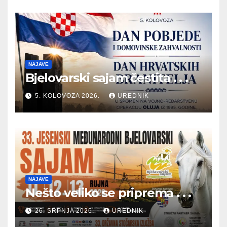
NAJAVE
Bjelovarski sajam čestita . . .
5. KOLOVOZA 2026.
UREDNIK
NAJAVE
Nešto veliko se priprema . . .
26. SRPNJA 2026.
UREDNIK