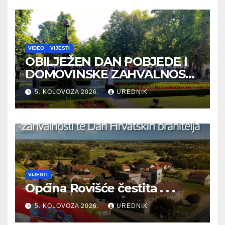
VIDEO
VIJESTI
OBILJEŽEN DAN POBJEDE I
DOMOVINSKE ZAHVALNOSTI
TE DAN HRVATSKIH
5. KOLOVOZA 2026.
UREDNIK
BRANITELJA
VIJESTI
Općina Rovišće čestita . . .
5. KOLOVOZA 2026.
UREDNIK