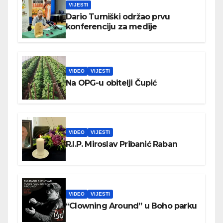
VIJESTI
Dario Turniški održao prvu
konferenciju za medije
VIDEO
VIJESTI
Na OPG-u obitelji Čupić
VIDEO
VIJESTI
R.I.P. Miroslav Pribanić Raban
VIDEO
VIJESTI
“Clowning Around” u Boho parku