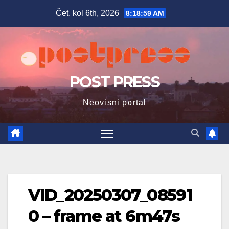
Skip
Čet. kol 6th, 2026
8:19:00 AM
to
content
POST PRESS
Neovisni portal
VID_20250307_08591
0 – frame at 6m47s