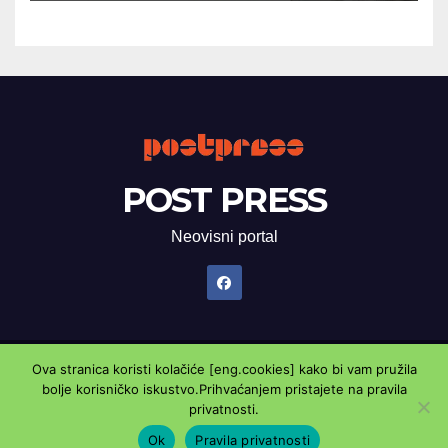
POST PRESS
Neovisni portal
Ova stranica koristi kolačiće [eng.cookies] kako bi vam pružila
Proudly powered by WordPress
|
Theme: Newsup by
Themeansar
.
bolje korisničko iskustvo.Prihvaćanjem pristajete na pravila
privatnosti.
Marketing oglasnik
Kontaktirajte nas
Pravila privatnosti
Ok
Pravila privatnosti