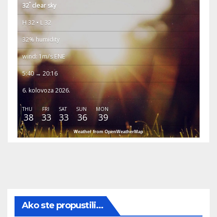
°
32
clear sky
H 32 • L 32
32% humidity
wind: 1m/s ENE
5:40 → 20:16
6. kolovoza 2026.
THU
FRI
SAT
SUN
MON
38
33
33
36
39
Weather from OpenWeatherMap
Ako ste propustili...