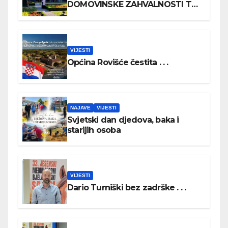
DOMOVINSKE ZAHVALNOSTI TE
DAN HRVATSKIH BRANITELJA
VIJESTI
Općina Rovišće čestita . . .
NAJAVE
VIJESTI
Svjetski dan djedova, baka i
starijih osoba
VIJESTI
Dario Turniški bez zadrške . . .