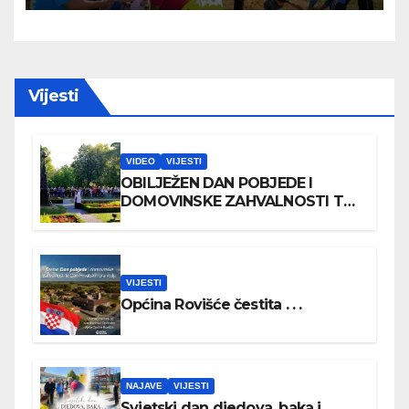
Vijesti
VIDEO
VIJESTI
OBILJEŽEN DAN POBJEDE I
DOMOVINSKE ZAHVALNOSTI TE
DAN HRVATSKIH BRANITELJA
VIJESTI
Općina Rovišće čestita . . .
NAJAVE
VIJESTI
Svjetski dan djedova, baka i