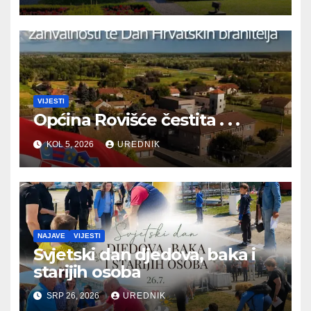
BRANITELJA
VIJESTI
Općina Rovišće čestita . . .
KOL 5, 2026
UREDNIK
NAJAVE
VIJESTI
Svjetski dan djedova, baka i
starijih osoba
SRP 26, 2026
UREDNIK