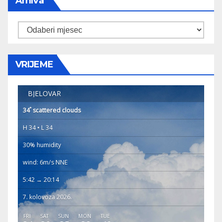
Arhiva
Arhiva
VRIJEME
BJELOVAR
°
34
scattered clouds
H 34 • L 34
30% humidity
wind: 6m/s NNE
5:42 → 20:14
7. kolovoza 2026.
FRI
SAT
SUN
MON
TUE