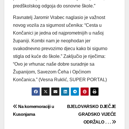
predškolskog odgoja do osnovne škole.”
Ravnatelj Jaromir Vrabec naglasio je važnost
novog vozila za sigurnost učenika: “Cesta u
Končanici je jedna od najprometnijih u našoj
županiji. Kombi nam je neophodan jer
svakodnevno prevozimo djecu kako bi sigurno
stigla od kuće do škole.” Zaključio je riječima:
“Ovo je vrhunac naše dobre suradnje sa
Županijom, Savezom Čeha i Općinom
Končanica.” (Vesna Ruklić, SUPER PORTAL)
Navigacija
Na komemoraciji u
BJELOVARSKO DJEČJE
Kusonjama
GRADSKO VIJEĆE
objava
ODRŽALO . . .