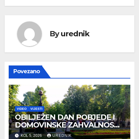
By
urednik
Povezano
VIDEO
VIJESTI
OBILJEŽEN DAN POBJEDE I
DOMOVINSKE ZAHVALNOSTI
TE DAN HRVATSKIH
KOL 5, 2026
UREDNIK