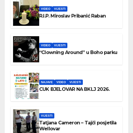
VIDEO
VIJESTI
R.I.P. Miroslav Pribanić Raban
VIDEO
VIJESTI
“Clowning Around” u Boho parku
NAJAVE
VIDEO
VIJESTI
CUK BJELOVAR NA BKLJ 2026.
VIJESTI
Tatjana Cameron – Tajči posjetila
Wellovar