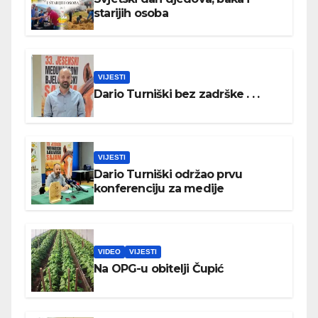
starijih osoba
VIJESTI
Dario Turniški bez zadrške . . .
VIJESTI
Dario Turniški održao prvu
konferenciju za medije
VIDEO
VIJESTI
Na OPG-u obitelji Čupić