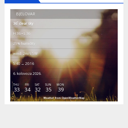
BJELOVAR
°
36
clear sky
H 36 • L 36
21% humidity
wind: 2m/s SW
5:40 → 20:16
6. kolovoza 2026.
THU
FRI
SAT
SUN
MON
33
34
32
35
39
Weather from OpenWeatherMap