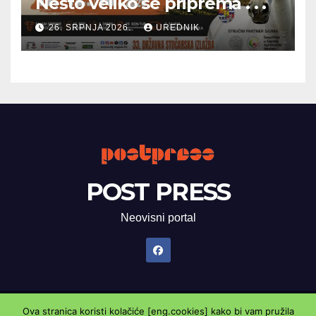
Nešto veliko se priprema . . .
26. SRPNJA 2026.
UREDNIK
POST PRESS
Neovisni portal
Ova stranica koristi kolačiće [eng.cookies] kako bi vam pružila