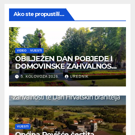
Ako ste propustili...
VIDEO
VIJESTI
OBILJEŽEN DAN POBJEDE I
DOMOVINSKE ZAHVALNOSTI
TE DAN HRVATSKIH
5. KOLOVOZA 2026.
UREDNIK
BRANITELJA
VIJESTI
Općina Rovišće čestita . . .