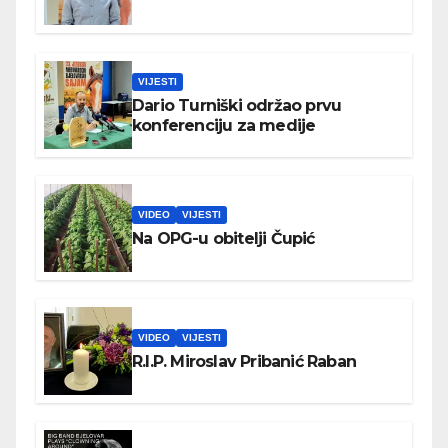
VIJESTI
Dario Turniški održao prvu
konferenciju za medije
VIDEO
VIJESTI
Na OPG-u obitelji Čupić
VIDEO
VIJESTI
R.I.P. Miroslav Pribanić Raban