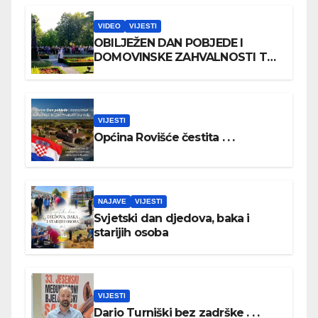
VIDEO
VIJESTI
OBILJEŽEN DAN POBJEDE I
DOMOVINSKE ZAHVALNOSTI TE
DAN HRVATSKIH BRANITELJA
VIJESTI
Općina Rovišće čestita . . .
NAJAVE
VIJESTI
Svjetski dan djedova, baka i
starijih osoba
VIJESTI
Dario Turniški bez zadrške . . .