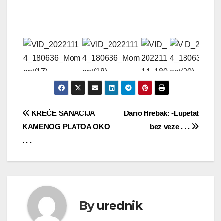
Navigacija
KREĆE SANACIJA
Dario Hrebak: -Lupetat
KAMENOG PLATOA OKO
bez veze . . .
objava
. . .
By
urednik