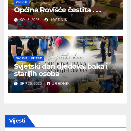
VIJESTI
Općina Rovišće čestita . . .
KOL 5, 2026
UREDNIK
NAJAVE
VIJESTI
Svjetski dan djedova, baka i
starijih osoba
SRP 26, 2026
UREDNIK
Vijesti