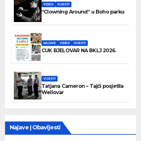
VIDEO
VIJESTI
“Clowning Around” u Boho parku
NAJAVE
VIDEO
VIJESTI
CUK BJELOVAR NA BKLJ 2026.
VIJESTI
Tatjana Cameron – Tajči posjetila
Wellovar
Najave | Obavijesti