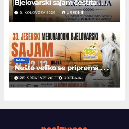
Bjelovarski sajam čestita . . .
5. KOLOVOZA 2026.
UREDNIK
NAJAVE
Nešto veliko se priprema . . .
26. SRPNJA 2026.
UREDNIK