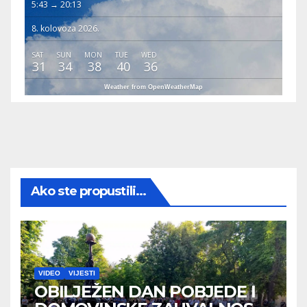
5:43 → 20:13
8. kolovoza 2026.
SAT
SUN
MON
TUE
WED
31
34
38
40
36
Weather from OpenWeatherMap
Ako ste propustili...
VIDEO
VIJESTI
OBILJEŽEN DAN POBJEDE I