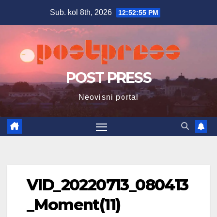
Skip
Sub. kol 8th, 2026
12:52:56 PM
to
content
POST PRESS
Neovisni portal
VID_20220713_080413
_Moment(11)