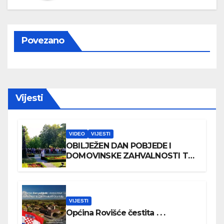
Povezano
Vijesti
VIDEO
VIJESTI
OBILJEŽEN DAN POBJEDE I
DOMOVINSKE ZAHVALNOSTI TE
DAN HRVATSKIH BRANITELJA
VIJESTI
Općina Rovišće čestita . . .