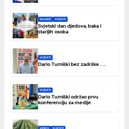
NAJAVE
VIJESTI
Svjetski dan djedova, baka i
starijih osoba
VIJESTI
Dario Turniški bez zadrške . . .
VIJESTI
Dario Turniški održao prvu
konferenciju za medije
VIDEO
VIJESTI