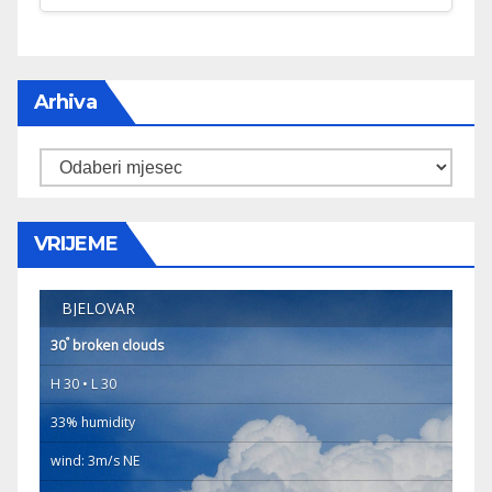
Arhiva
Arhiva
VRIJEME
BJELOVAR
°
30
broken clouds
H 30 • L 30
33% humidity
wind: 3m/s NE