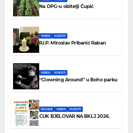
Na OPG-u obitelji Čupić
VIDEO
VIJESTI
R.I.P. Miroslav Pribanić Raban
VIDEO
VIJESTI
“Clowning Around” u Boho parku
NAJAVE
VIDEO
VIJESTI
CUK BJELOVAR NA BKLJ 2026.