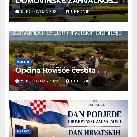
DOMOVINSKE ZAHVALNOSTI
TE DAN HRVATSKIH
5. KOLOVOZA 2026.
UREDNIK
BRANITELJA
VIJESTI
Općina Rovišće čestita . . .
5. KOLOVOZA 2026.
UREDNIK
NAJAVE