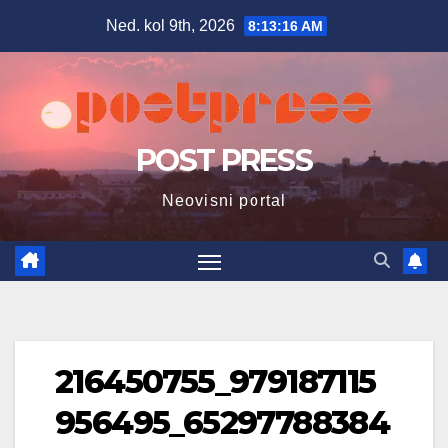
Skip
Ned. kol 9th, 2026
8:13:17 AM
to
content
POST PRESS
Neovisni portal
216450755_979187115
956495_65297788384