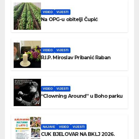
VIDEO
VIJESTI
Na OPG-u obitelji Čupić
VIDEO
VIJESTI
R.I.P. Miroslav Pribanić Raban
VIDEO
VIJESTI
“Clowning Around” u Boho parku
NAJAVE
VIDEO
VIJESTI
CUK BJELOVAR NA BKLJ 2026.