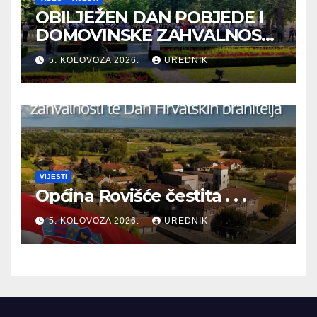
OBILJEŽEN DAN POBJEDE I
DOMOVINSKE ZAHVALNOSTI
TE DAN HRVATSKIH
5. KOLOVOZA 2026.
UREDNIK
BRANITELJA
VIJESTI
Općina Rovišće čestita . . .
5. KOLOVOZA 2026.
UREDNIK