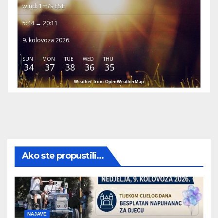
wind: 1m/s ESE
5:44 → 20:11
9. kolovoza 2026.
SUN
MON
TUE
WED
THU
34
37
38
36
35
Weather from OpenWeatherMap
Ako ste propustili...
NAJAVE