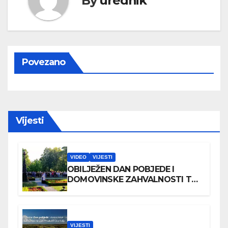
By
urednik
Povezano
Vijesti
VIDEO
VIJESTI
OBILJEŽEN DAN POBJEDE I
DOMOVINSKE ZAHVALNOSTI TE
DAN HRVATSKIH BRANITELJA
VIJESTI