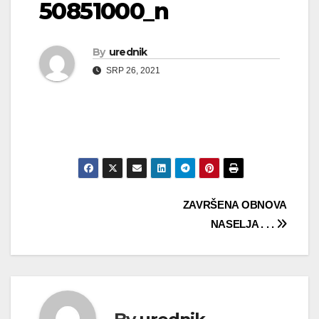
50851000_n
By
urednik
SRP 26, 2021
Navigacija
ZAVRŠENA OBNOVA
NASELJA . . .
objava