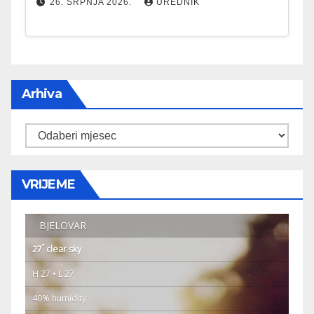
26. SRPNJA 2026.
UREDNIK
Arhiva
Arhiva
VRIJEME
BJELOVAR
°
27
clear sky
H 27 • L 27
40% humidity