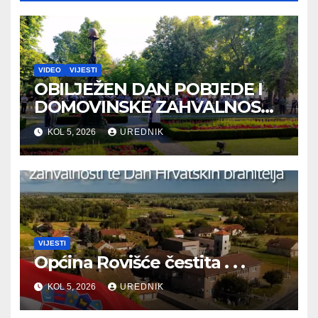
VIDEO
VIJESTI
OBILJEŽEN DAN POBJEDE I
DOMOVINSKE ZAHVALNOSTI
TE DAN HRVATSKIH
KOL 5, 2026
UREDNIK
BRANITELJA
VIJESTI
Općina Rovišće čestita . . .
KOL 5, 2026
UREDNIK