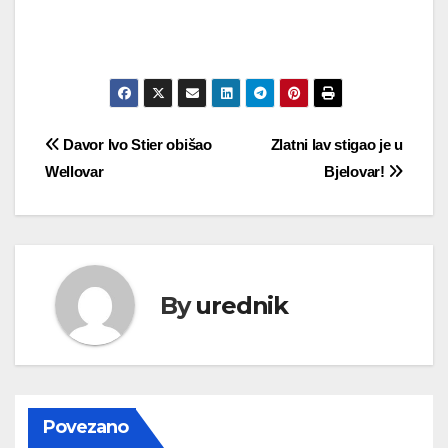
Navigacija
Davor Ivo Stier obišao
Zlatni lav stigao je u
Wellovar
Bjelovar!
objava
By
urednik
Povezano