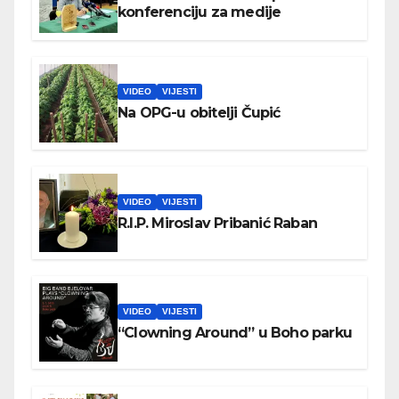
konferenciju za medije
VIDEO
VIJESTI
Na OPG-u obitelji Čupić
VIDEO
VIJESTI
R.I.P. Miroslav Pribanić Raban
VIDEO
VIJESTI
“Clowning Around” u Boho parku