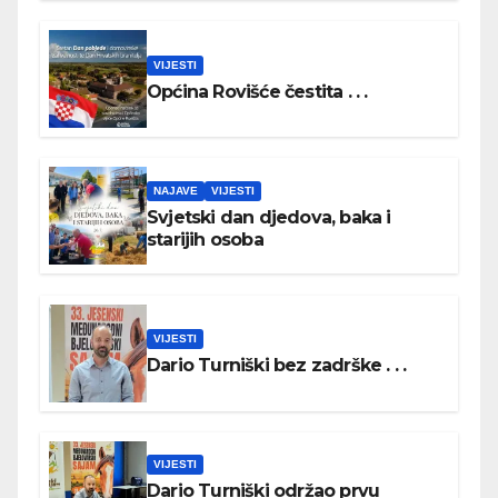
VIJESTI
Općina Rovišće čestita . . .
NAJAVE
VIJESTI
Svjetski dan djedova, baka i
starijih osoba
VIJESTI
Dario Turniški bez zadrške . . .
VIJESTI
Dario Turniški održao prvu