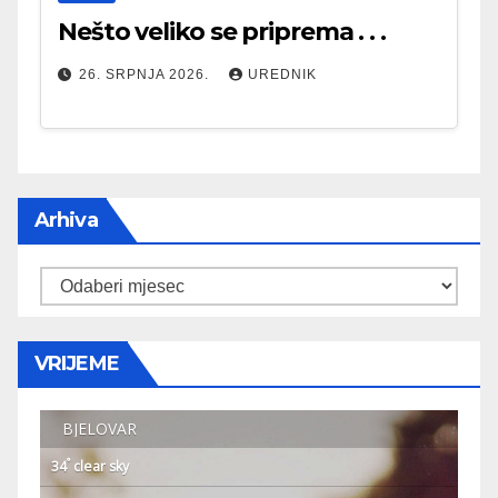
Nešto veliko se priprema . . .
26. SRPNJA 2026.
UREDNIK
Arhiva
Arhiva
VRIJEME
BJELOVAR
°
34
clear sky