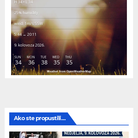
H 34 • L 34
25% humidity
wind: 1m/s SSW
5:44 → 20:11
9. kolovoza 2026.
SUN
MON
TUE
WED
THU
34
36
38
35
35
Weather from OpenWeatherMap
Ako ste propustili...