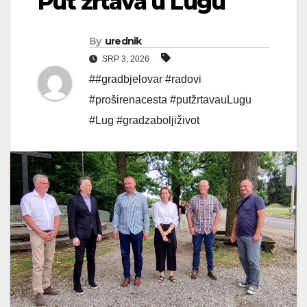
Put žrtava u Lugu
By
urednik
SRP 3, 2026
##gradbjelovar #radovi
#proširenacesta #putžrtavauLugu
#Lug #gradzaboljiživot