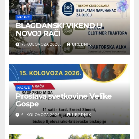
NAJAVE
BLAGDANSKI VIKEND U
NOVOJ RAČI
7. KOLOVOZA 2026.
UREDNIK
NAJAVE
Proslava svetkovine Velike
Gospe
6. KOLOVOZA 2026.
UREDNIK