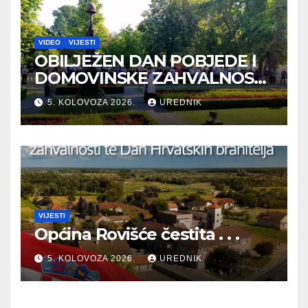
VIDEO
VIJESTI
OBILJEŽEN DAN POBJEDE I
DOMOVINSKE ZAHVALNOSTI
TE DAN HRVATSKIH
5. KOLOVOZA 2026.
UREDNIK
BRANITELJA
VIJESTI
Općina Rovišće čestita . . .
5. KOLOVOZA 2026.
UREDNIK