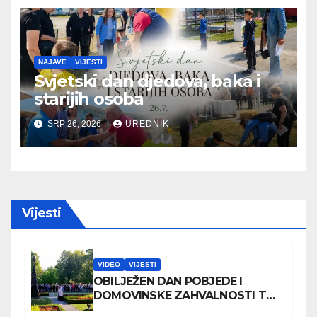
NAJAVE
VIJESTI
Svjetski dan djedova, baka i
starijih osoba
SRP 26, 2026
UREDNIK
Vijesti
VIDEO
VIJESTI
OBILJEŽEN DAN POBJEDE I
DOMOVINSKE ZAHVALNOSTI TE
DAN HRVATSKIH BRANITELJA