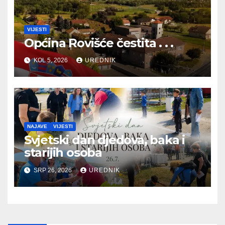
VIJESTI
Općina Rovišće čestita . . .
KOL 5, 2026
UREDNIK
NAJAVE
VIJESTI
Svjetski dan djedova, baka i
starijih osoba
SRP 26, 2026
UREDNIK