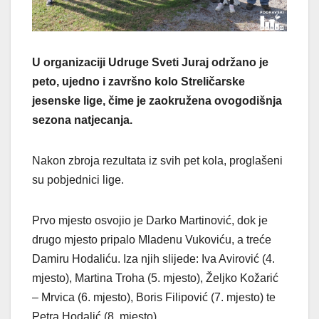
U organizaciji Udruge Sveti Juraj održano je
peto, ujedno i završno kolo Streličarske
jesenske lige, čime je zaokružena ovogodišnja
sezona natjecanja.
Nakon zbroja rezultata iz svih pet kola, proglašeni
su pobjednici lige.
Prvo mjesto osvojio je Darko Martinović, dok je
drugo mjesto pripalo Mladenu Vukoviću, a treće
Damiru Hodaliću. Iza njih slijede: Iva Avirović (4.
mjesto), Martina Troha (5. mjesto), Željko Kožarić
– Mrvica (6. mjesto), Boris Filipović (7. mjesto) te
Petra Hodalić (8. mjesto).