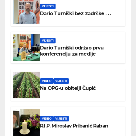
VIJESTI
Dario Turniški bez zadrške . . .
VIJESTI
Dario Turniški održao prvu
konferenciju za medije
VIDEO
VIJESTI
Na OPG-u obitelji Čupić
VIDEO
VIJESTI
R.I.P. Miroslav Pribanić Raban