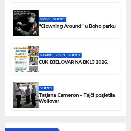
VIDEO
VIJESTI
“Clowning Around” u Boho parku
NAJAVE
VIDEO
VIJESTI
CUK BJELOVAR NA BKLJ 2026.
VIJESTI
Tatjana Cameron – Tajči posjetila
Wellovar