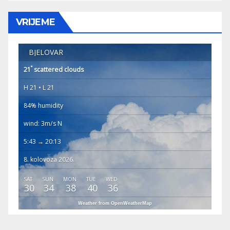
VRIJEME
BJELOVAR
°
21
scattered clouds
H 21 • L 21
84% humidity
wind: 3m/s N
5:43 → 20:13
8. kolovoza 2026.
SAT
SUN
MON
TUE
WED
30
34
38
40
36
Weather from OpenWeatherMap