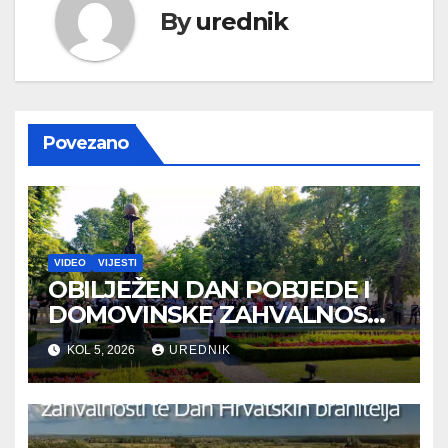
By
urednik
Povezano
VIDEO
VIJESTI
OBILJEŽEN DAN POBJEDE I
DOMOVINSKE ZAHVALNOSTI
TE DAN HRVATSKIH
KOL 5, 2026
UREDNIK
BRANITELJA