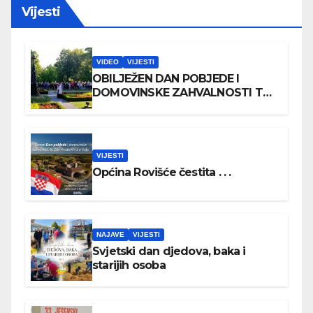
Vijesti
VIDEO
VIJESTI
OBILJEŽEN DAN POBJEDE I
DOMOVINSKE ZAHVALNOSTI TE
DAN HRVATSKIH BRANITELJA
VIJESTI
Općina Rovišće čestita . . .
NAJAVE
VIJESTI
Svjetski dan djedova, baka i
starijih osoba