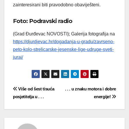
zainteresirani biti pravodobno obaviješteni.
Foto: Podravski radio
(Grad Đurđevac NOVOSTI); Galerija fotografija na
https://djurdjevac.hr/dogadanja-u-gradu/zavrseno-
peto-kolo-strelicarske-jesenske-lige-udruge-sveti-
juraj/
Navigacija
Više od šest tisuća
. . . u znaku motora i dobre
posjetitelja u . . .
energije!
objava