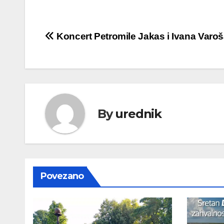
Navigacija
Koncert Petromile Jakas i Ivana Varo
objava
By
urednik
Povezano