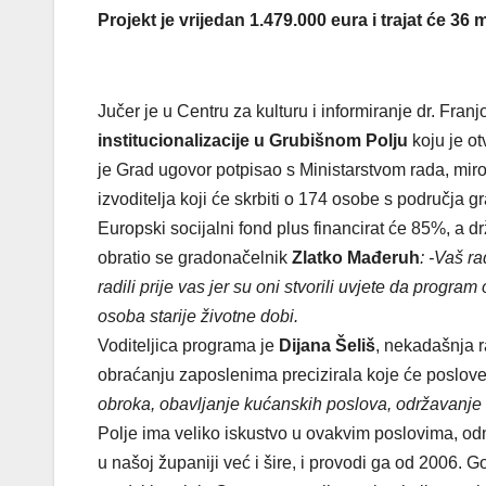
Projekt je vrijedan 1.479.000 eura i trajat će 36
Jučer je u Centru za kulturu i informiranje dr. Fr
institucionalizacije u Grubišnom Polju
koju je o
je Grad ugovor potpisao s Ministarstvom rada, mirov
izvoditelja koji će skrbiti o 174 osobe s područja g
Europski socijalni fond plus financirat će 85%, a 
obratio se gradonačelnik
Zlatko Mađeruh
: -Vaš r
radili prije vas jer su oni stvorili uvjete da progr
osoba starije životne dobi.
Voditeljica programa je
Dijana Šeliš
, nekadašnja 
obraćanju zaposlenima precizirala koje će poslove
obroka, obavljanje kućanskih poslova, održavanje o
Polje ima veliko iskustvo u ovakvim poslovima, odn
u našoj županiji već i šire, i provodi ga od 2006. 