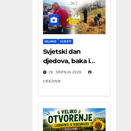
NAJAVE
VIJESTI
Svjetski dan
djedova, baka i
starijih osoba
26. SRPNJA 2026.
UREDNIK