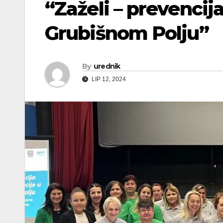
“Zaželi – prevencija
Grubišnom Polju”
By
urednik
LIP 12, 2024