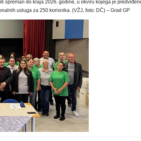
biti spreman do kraja 2026. godine, u okviru kojega je predviđeno
onalnih usluga za 250 korisnika. (VŽJ, foto: DČ) – Grad GP