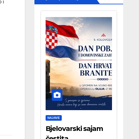
 i
NAJAVE
Bjelovarski sajam
čestita . . .