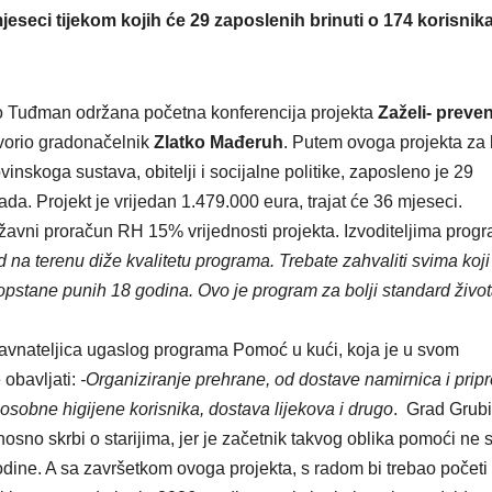
 mjeseci tijekom kojih će 29 zaposlenih brinuti o 174 korisnik
anjo Tuđman održana početna konferencija projekta
Zaželi- preve
tvorio gradonačelnik
Zlatko Mađeruh
. Putem ovoga projekta za 
inskoga sustava, obitelji i socijalne politike, zaposleno je 29
rada. Projekt je vrijedan 1.479.000 eura, trajat će 36 mjeseci.
državni proračun RH 15% vrijednosti projekta. Izvoditeljima prog
ad na terenu diže kvalitetu programa. Trebate zahvaliti svima koji
am opstane punih 18 godina. Ovo je program za bolji standard živo
ravnateljica ugaslog programa Pomoć u kući, koja je u svom
 obavljati:
-Organiziranje prehrane, od dostave namirnica i pri
sobne higijene korisnika, dostava lijekova i drugo
. Grad Grub
osno skrbi o starijima, jer je začetnik takvog oblika pomoći ne
Godine. A sa završetkom ovoga projekta, s radom bi trebao početi 