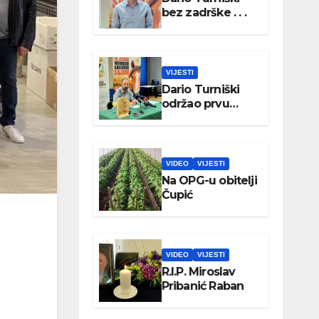
bez zadrške . . .
VIJESTI
Dario Turniški
održao prvu
konferenciju za
medije
VIDEO
VIJESTI
Na OPG-u obitelji
Čupić
VIDEO
VIJESTI
R.I.P. Miroslav
Pribanić Raban