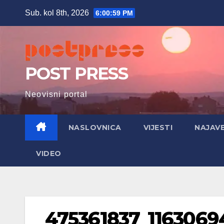
Skip
Sub. kol 8th, 2026
6:01:00 PM
to
content
POST PRESS
Neovisni portal
NASLOVNICA
VIJESTI
NAJAV
VIDEO
475361837_1163069