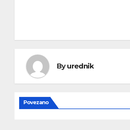
Navigacija
objava
By
urednik
Povezano