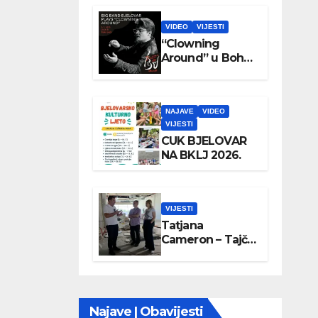
VIDEO
VIJESTI
“Clowning
Around” u Boho
parku
NAJAVE
VIDEO
VIJESTI
CUK BJELOVAR
NA BKLJ 2026.
VIJESTI
Tatjana
Cameron – Tajči
posjetila
Wellovar
Najave | Obavijesti