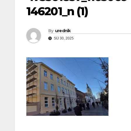
146201_n (1)
By
urednik
SIJ 30, 2025