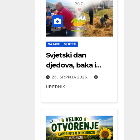
NAJAVE
VIJESTI
Svjetski dan
djedova, baka i
starijih osoba
26. SRPNJA 2026.
UREDNIK