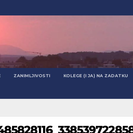
E
ZANIMLJIVOSTI
KOLEGE (I JA) NA ZADATKU
485828116_33853972285