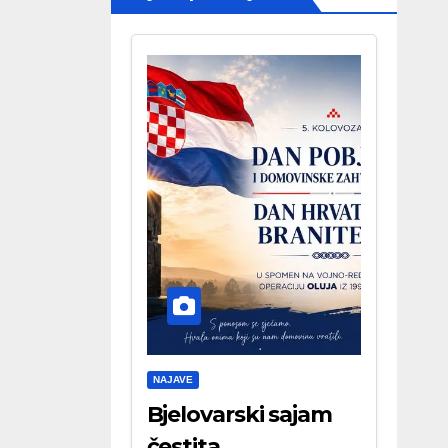
NAJAVE
Bjelovarski sajam
čestita . . .