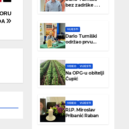
bez zadrške . . .
PORU
DA
VIJESTI
Dario Turniški
održao prvu
konferenciju za
medije
VIDEO
VIJESTI
Na OPG-u obitelji
Čupić
VIDEO
VIJESTI
R.I.P. Miroslav
Pribanić Raban