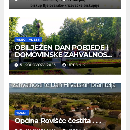
VIDEO
VIJESTI
OBILJEŽEN DAN POBJEDE I
DOMOVINSKE ZAHVALNOSTI
TE DAN HRVATSKIH
5. KOLOVOZA 2026.
UREDNIK
BRANITELJA
VIJESTI
Općina Rovišće čestita . . .