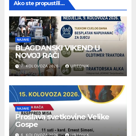
Ako ste propustili...
NAJAVE
BLAGDANSKI VIKEND U
NOVOJ RAČI
7. KOLOVOZA 2026.
UREDNIK
NAJAVE
Proslava svetkovine Velike
Gospe
6. KOLOVOZA 2026.
UREDNIK