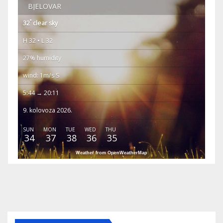
BJELOVAR
°
32
clear sky
H 32 • L 32
27% humidity
wind: 1m/s S
5:44 → 20:11
9. kolovoza 2026.
SUN
MON
TUE
WED
THU
34
37
38
36
35
Weather from OpenWeatherMap