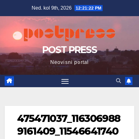
Skip
Ned. kol 9th, 2026
12:21:23 PM
to
content
POST PRESS
Neovisni portal
475471037_116306988
9161409_11546641740