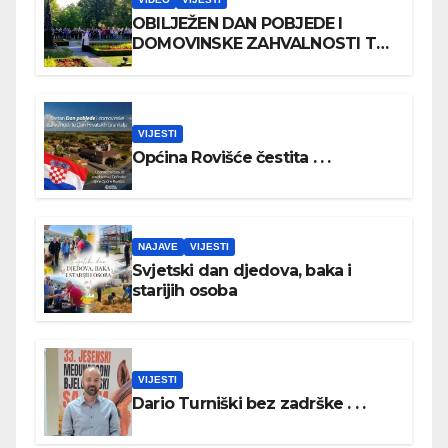
OBILJEŽEN DAN POBJEDE I
DOMOVINSKE ZAHVALNOSTI TE
DAN HRVATSKIH BRANITELJA
VIJESTI
Općina Rovišće čestita . . .
NAJAVE
VIJESTI
Svjetski dan djedova, baka i
starijih osoba
VIJESTI
Dario Turniški bez zadrške . . .