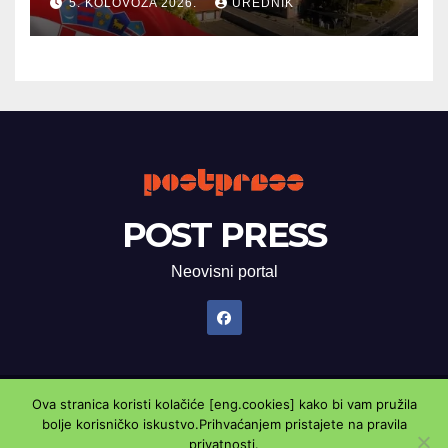
5. KOLOVOZA 2026.
UREDNIK
POST PRESS
Neovisni portal
Ova stranica koristi kolačiće [eng.cookies] kako bi vam pružila
Proudly powered by WordPress
|
Theme: Newsup by
Themeansar
.
bolje korisničko iskustvo.Prihvaćanjem pristajete na pravila
privatnosti.