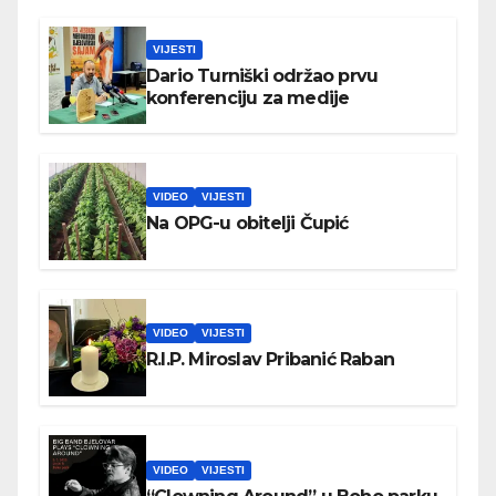
VIJESTI
Dario Turniški održao prvu
konferenciju za medije
VIDEO
VIJESTI
Na OPG-u obitelji Čupić
VIDEO
VIJESTI
R.I.P. Miroslav Pribanić Raban
VIDEO
VIJESTI