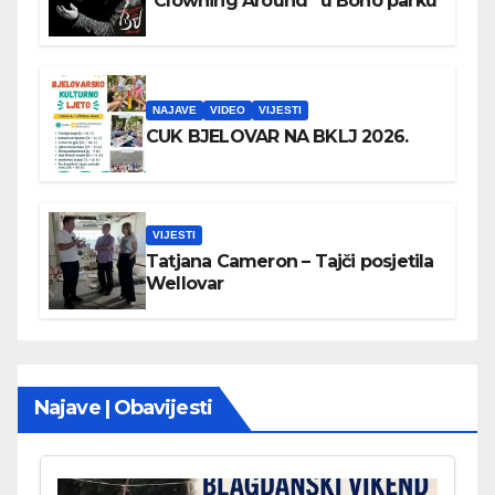
“Clowning Around” u Boho parku
NAJAVE
VIDEO
VIJESTI
CUK BJELOVAR NA BKLJ 2026.
VIJESTI
Tatjana Cameron – Tajči posjetila
Wellovar
Najave | Obavijesti