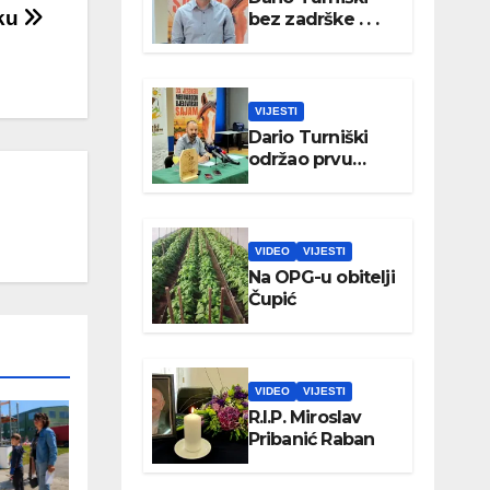
eku
bez zadrške . . .
VIJESTI
Dario Turniški
održao prvu
konferenciju za
medije
VIDEO
VIJESTI
Na OPG-u obitelji
Čupić
VIDEO
VIJESTI
R.I.P. Miroslav
Pribanić Raban