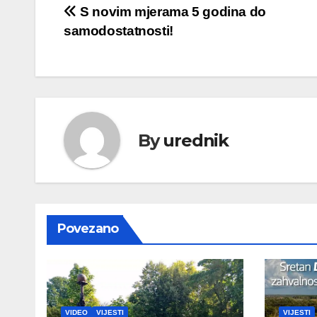
Navigacija
S novim mjerama 5 godina do
samodostatnosti!
objava
By
urednik
Povezano
VIDEO
VIJESTI
VIJESTI