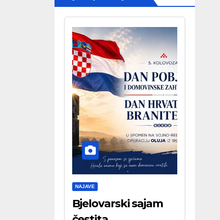
NAJAVE
Bjelovarski sajam
čestita . . .