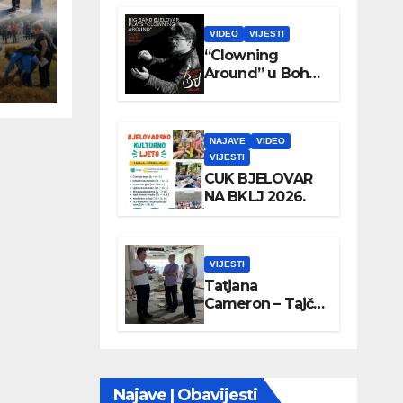
VIDEO
VIJESTI
“Clowning
Around” u Boho
parku
NAJAVE
VIDEO
VIJESTI
CUK BJELOVAR
NA BKLJ 2026.
VIJESTI
Tatjana
Cameron – Tajči
posjetila
Wellovar
Najave | Obavijesti