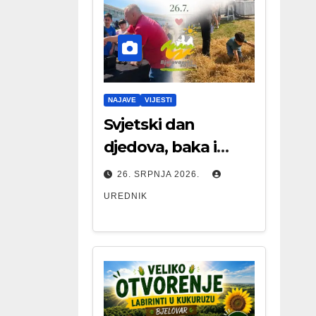
NAJAVE
VIJESTI
Svjetski dan
djedova, baka i
starijih osoba
26. SRPNJA 2026.
UREDNIK