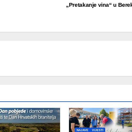
„Pretakanje vina“ u Ber
NAJAVE
VIJESTI