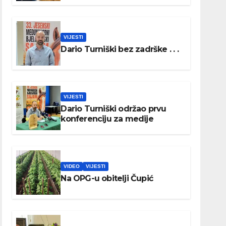
VIJESTI
Dario Turniški bez zadrške . . .
VIJESTI
Dario Turniški održao prvu
konferenciju za medije
VIDEO
VIJESTI
Na OPG-u obitelji Čupić