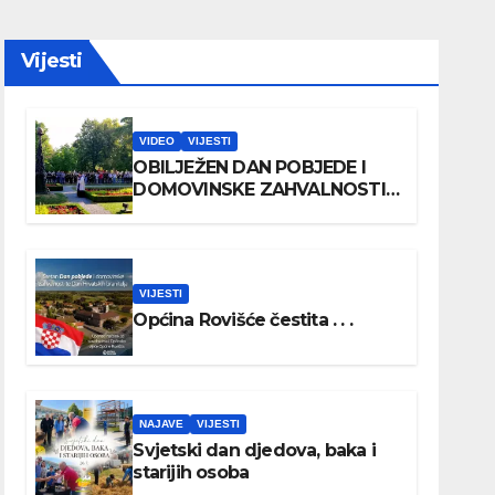
Vijesti
VIDEO
VIJESTI
OBILJEŽEN DAN POBJEDE I
DOMOVINSKE ZAHVALNOSTI
TE DAN HRVATSKIH
BRANITELJA
VIJESTI
Općina Rovišće čestita . . .
NAJAVE
VIJESTI
Svjetski dan djedova, baka i
starijih osoba