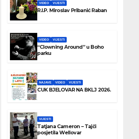
VIDEO
VIJESTI
R.I.P. Miroslav Pribanić Raban
VIDEO
VIJESTI
“Clowning Around” u Boho
parku
NAJAVE
VIDEO
VIJESTI
CUK BJELOVAR NA BKLJ 2026.
VIJESTI
Tatjana Cameron – Tajči
posjetila Wellovar