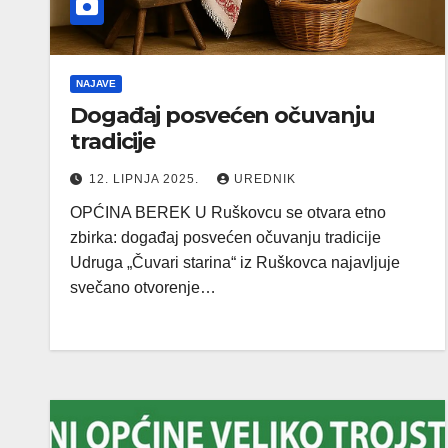
NAJAVE
Događaj posvećen očuvanju
tradicije
12. LIPNJA 2025.
UREDNIK
OPĆINA BEREK U Ruškovcu se otvara etno
zbirka: događaj posvećen očuvanju tradicije
Udruga „Čuvari starina“ iz Ruškovca najavljuje
svečano otvorenje…