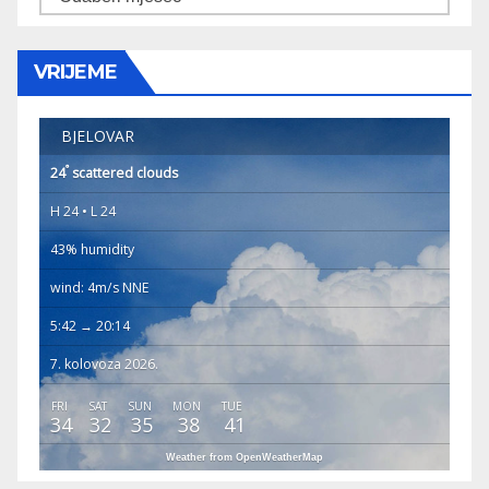
VRIJEME
BJELOVAR
°
24
scattered clouds
H 24 • L 24
43% humidity
wind: 4m/s NNE
5:42 → 20:14
7. kolovoza 2026.
FRI
SAT
SUN
MON
TUE
34
32
35
38
41
Weather from OpenWeatherMap