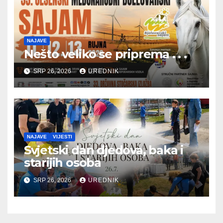
NAJAVE
Nešto veliko se priprema . . .
SRP 26, 2026
UREDNIK
NAJAVE
VIJESTI
Svjetski dan djedova, baka i
starijih osoba
SRP 26, 2026
UREDNIK