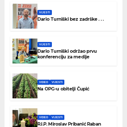
VIJESTI
Dario Turniški bez zadrške . . .
VIJESTI
Dario Turniški održao prvu
konferenciju za medije
VIDEO
VIJESTI
Na OPG-u obitelji Čupić
VIDEO
VIJESTI
R.I.P. Miroslav Pribanić Raban