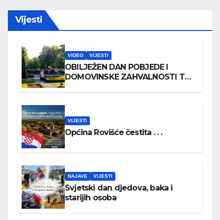
Vijesti
VIDEO
VIJESTI
OBILJEŽEN DAN POBJEDE I
DOMOVINSKE ZAHVALNOSTI TE
DAN HRVATSKIH BRANITELJA
VIJESTI
Općina Rovišće čestita . . .
NAJAVE
VIJESTI
Svjetski dan djedova, baka i
starijih osoba