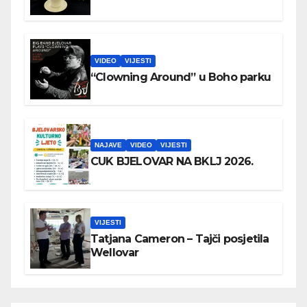
VIDEO
VIJESTI
“Clowning Around” u Boho parku
NAJAVE
VIDEO
VIJESTI
CUK BJELOVAR NA BKLJ 2026.
VIJESTI
Tatjana Cameron – Tajči posjetila
Wellovar