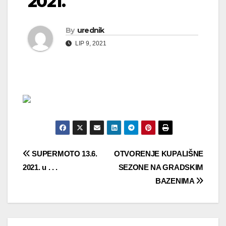
2021.
By
urednik
LIP 9, 2021
Navigacija
SUPERMOTO 13.6.
OTVORENJE KUPALIŠNE
2021. u . . .
SEZONE NA GRADSKIM
objava
BAZENIMA