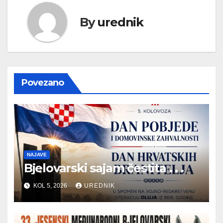
By
urednik
Povezano
NAJAVE
Bjelovarski sajam čestita . . .
KOL 5, 2026
UREDNIK